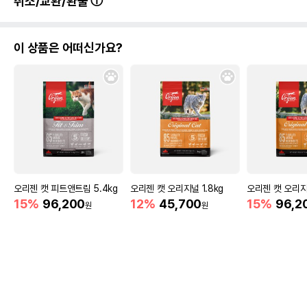
취소/교환/환불
이 상품은 어떠신가요?
오리젠 캣 피트앤트림 5.4kg
오리젠 캣 오리지널 1.8kg
오리젠 캣 오리지널
15%
96,200
12%
45,700
15%
96,2
원
원