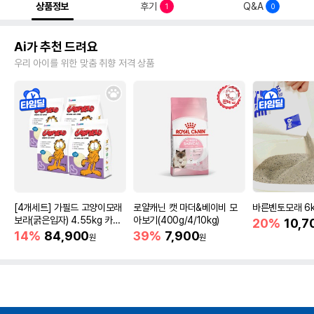
상품정보
후기
Q&A
1
0
Ai가 추천 드려요
우리 아이를 위한 맞춤 취향 저격 상품
[4개세트] 가필드 고양이모래
로얄캐닌 캣 마더&베이비 모
바른벤토모래 6
보라(굵은입자) 4.55kg 카사
아보기(400g/4/10kg)
20%
10,7
바모래
14%
84,900
39%
7,900
원
원