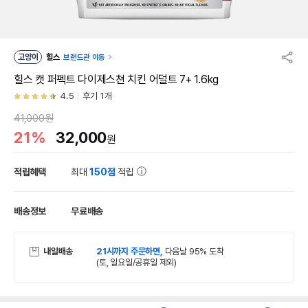
고양이
힐스
브랜드관 이동
힐스 캣 퍼펙트 다이제스쳔 치킨 어덜트 7+ 1.6kg
4.5
후기 1개
41,000원
21%
32,000
원
적립혜택
최대
150점
적립
배송정보
무료배송
내일배송
21시까지 주문하면,
다음날 95% 도착
(토, 일요일/공휴일 제외)