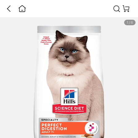
1
/
6