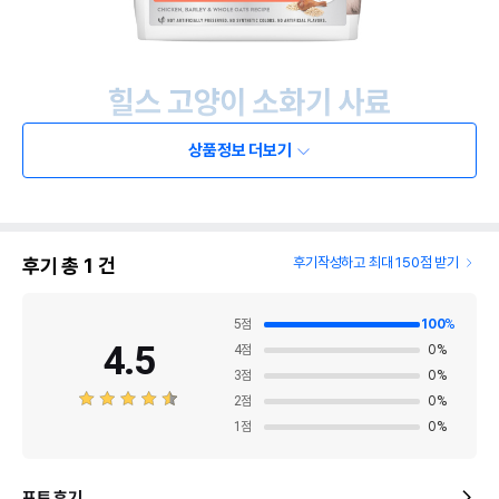
상품정보 더보기
후기 총
1
건
후기작성하고 최대 150점 받기
5
점
100
%
4.5
4
점
0
%
3
점
0
%
2
점
0
%
1
점
0
%
포토 후기