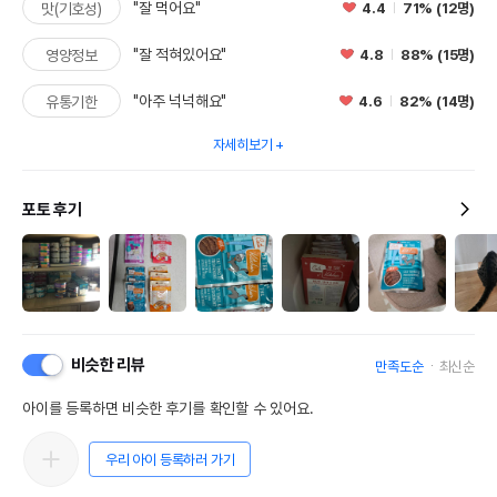
"잘 먹어요"
4.4
71% (12명)
맛(기호성)
"잘 적혀있어요"
4.8
88% (15명)
영양정보
"아주 넉넉해요"
4.6
82% (14명)
유통기한
자세히보기
포토 후기
비슷한 리뷰
만족도순
최신순
아이를 등록하면 비슷한 후기를 확인할 수 있어요.
우리 아이 등록하러 가기