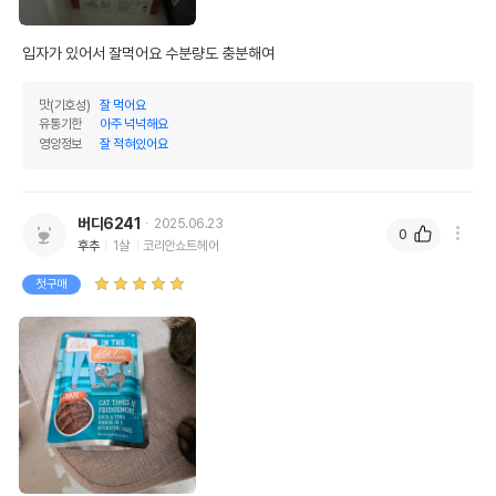
입자가 있어서 잘먹어요 수분량도 충분해여
맛(기호성)
잘 먹어요
유통기한
아주 넉넉해요
영양정보
잘 적혀있어요
버디6241
2025.06.23
0
후추
1살
코리안쇼트헤어
첫구매