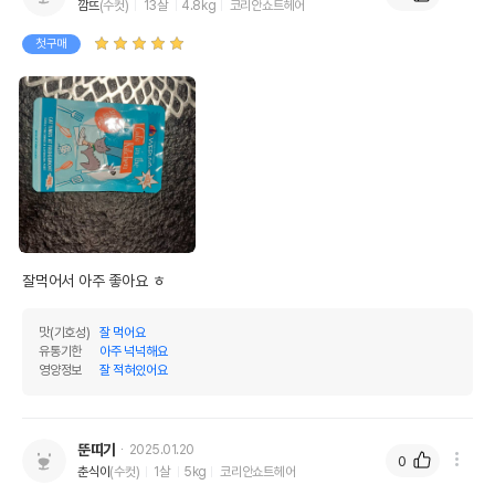
깜뜨
(수컷)
13살
4.8kg
코리안쇼트헤어
첫구매
잘먹어서 아주 좋아요 ㅎ
맛(기호성)
잘 먹어요
유통기한
아주 넉넉해요
영양정보
잘 적혀있어요
뚠띠기
2025.01.20
0
춘식이
(수컷)
1살
5kg
코리안쇼트헤어