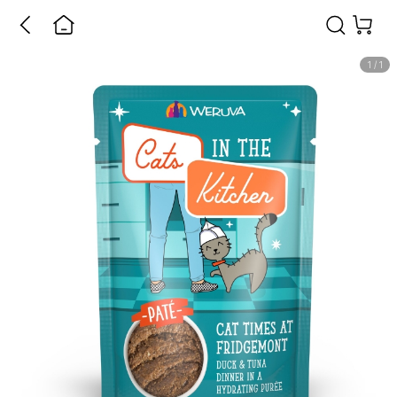
1
/
1