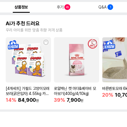
상품정보
후기
Q&A
45
1
Ai가 추천 드려요
우리 아이를 위한 맞춤 취향 저격 상품
[4개세트] 가필드 고양이모래
로얄캐닌 캣 마더&베이비 모
바른벤토모래 6
보라(굵은입자) 4.55kg 카사
아보기(400g/4/10kg)
20%
10,7
바모래
14%
84,900
39%
7,900
원
원