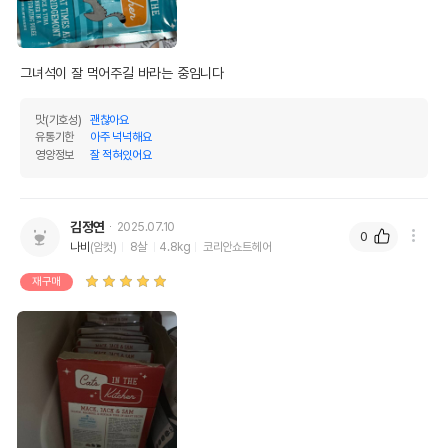
그녀석이 잘 먹어주길 바라는 중임니다
맛(기호성)
괜찮아요
유통기한
아주 넉넉해요
영양정보
잘 적혀있어요
김정연
2025.07.10
0
나비
(암컷)
8살
4.8kg
코리안쇼트헤어
재구매