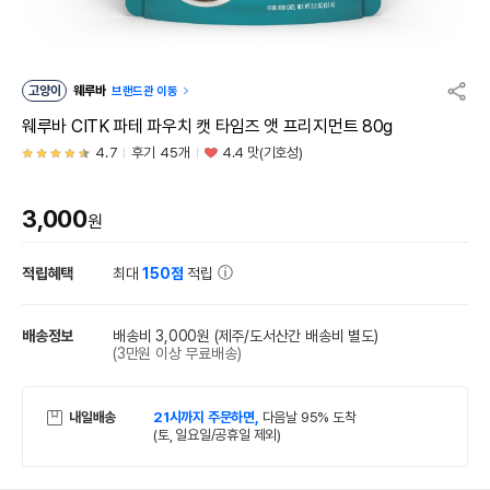
고양이
웨루바
브랜드관 이동
웨루바 CITK 파테 파우치 캣 타임즈 앳 프리지먼트 80g
4.7
후기 45개
4.4 맛(기호성)
3,000
원
적립혜택
최대
150점
적립
배송정보
배송비 3,000원
(제주/도서산간 배송비 별도)
(3만원 이상 무료배송)
내일배송
21시까지 주문하면,
다음날 95% 도착
(토, 일요일/공휴일 제외)