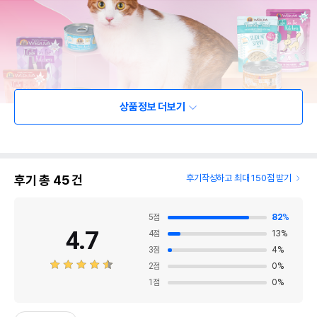
상품정보 더보기
후기 총
45
건
후기작성하고 최대 150점 받기
5
점
82
%
4.7
4
점
13
%
3
점
4
%
2
점
0
%
1
점
0
%