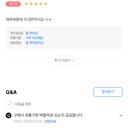
재구매
웨루바중에 이것만먹어요 ㅠㅠ
맛(기호성)
잘 먹어요
유통기한
아주 넉넉해요
영양정보
잘 적혀있어요
후기 더보기
Q&A
문의하기
비밀글 제외
구매시 유통기한 며칠꺼로 오는지 궁금합니다
H03
2024.03.29
답변완료