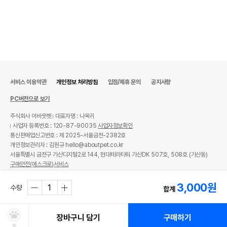
서비스 이용약관
개인정보 처리방침
입점/제휴 문의
공지사항
PC버전으로 보기
주식회사 어바웃펫
대표자명 : 나옥귀
사업자 등록번호 : 120-87-90035
사업자정보확인
통신판매업신고번호 : 제 2025-서울금천-2382호
개인정보관리자 : 김원규 hello@aboutpet.co.kr
서울특별시 금천구 가산디지털2로 144, 현대테라타워 가산DK 507호, 508호 (가산동)
구매안전(에스크로)서비스
© copyright (c) www.aboutpet.co.kr all rights reserved.
3,000
원
수량
합계
장바구니 담기
구매하기
찜