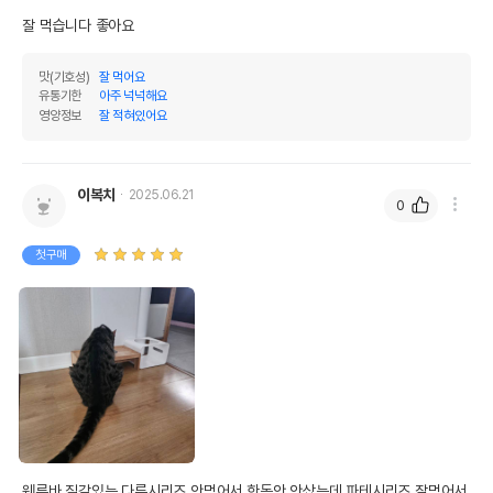
잘 먹습니다 좋아요
맛(기호성)
잘 먹어요
유통기한
아주 넉넉해요
영양정보
잘 적혀있어요
이복치
2025.06.21
0
첫구매
웨루바 질감있는 다른시리즈 안먹어서 한동안 안샀는데 파테시리즈 잘먹어서 