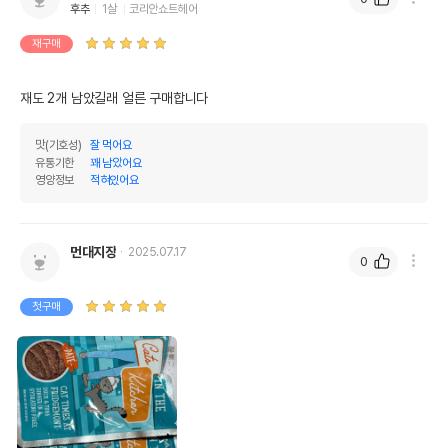
후추
1살
코리안쇼트헤어
재구매
재도 2개 남았길래 얼른 구매합니다
맛(기호성)
잘 먹어요
유통기한
꽤 남았어요
영양정보
적혀있어요
먼대지장
2025.07.17
0
첫구매