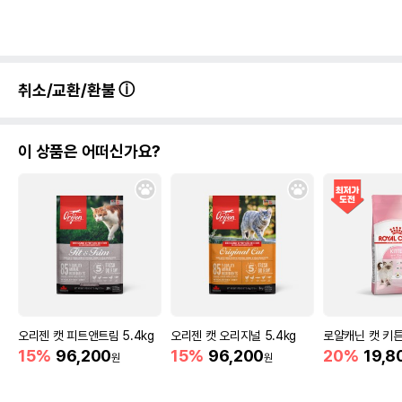
취소/교환/환불
이 상품은 어떠신가요?
오리젠 캣 피트앤트림 5.4kg
오리젠 캣 오리지널 5.4kg
로얄캐닌 캣 키튼 
15%
96,200
15%
96,200
20%
19,8
원
원