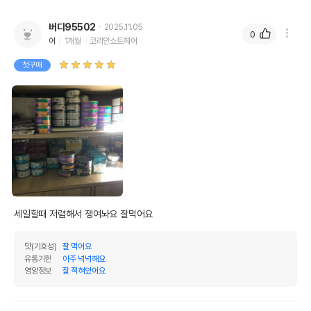
버디95502
2025.11.05
0
어
1개월
코리안쇼트헤어
첫구매
세일할때 저렴해서 쟁여놔요 잘먹어요
맛(기호성)
잘 먹어요
유통기한
아주 넉넉해요
영양정보
잘 적혀있어요