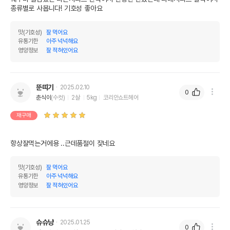
종류별로 사봅니다! 기호성 좋아요
맛(기호성)
잘 먹어요
유통기한
아주 넉넉해요
영양정보
잘 적혀있어요
뚠띠기
2025.02.10
0
춘식이
(수컷)
2살
5kg
코리안쇼트헤어
재구매
항상잘먹는거에용 ..근데품절이 잦네요
맛(기호성)
잘 먹어요
유통기한
아주 넉넉해요
영양정보
잘 적혀있어요
슈슈냥
2025.01.25
0