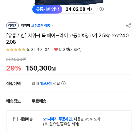
ⓘ
유통기한 임박
24.02.08
까지
강아지
지위픽
브랜드관 이동
[유통기한] 지위픽 독 에어드라이 고등어&양고기 2.5Kg exp24.0
2.08
5.0
후기 3개
5.0 맛(기호성)
212,000원
29%
150,300
원
적립혜택
최대
150점
적립
배송정보
무료배송
내일배송
21시까지 주문하면,
다음날 95% 도착
(토, 일요일/공휴일 제외)