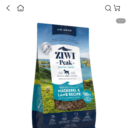
1
/
1