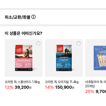
취소/교환/환불
이 상품은 어떠신가요?
오리젠 독 스몰브리드 1.8kg
오리젠 독 오리지널 11.4kg
네츄럴코어 독 
20개입
12%
39,200
14%
150,900
원
원
25%
9,70