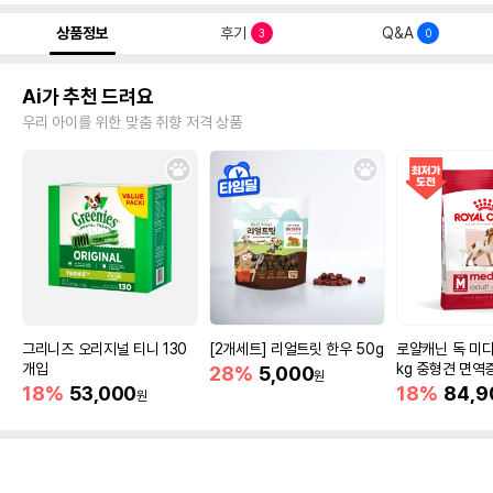
상품정보
후기
Q&A
3
0
Ai가 추천 드려요
우리 아이를 위한 맞춤 취향 저격 상품
그리니즈 오리지널 티니 130
[2개세트] 리얼트릿 한우 50g
로얄캐닌 독 미디
개입
kg 중형견 면역
28%
5,000
원
18%
53,000
18%
84,9
원