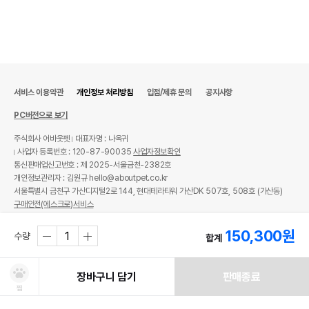
서비스 이용약관
개인정보 처리방침
입점/제휴 문의
공지사항
PC버전으로 보기
주식회사 어바웃펫
대표자명 : 나옥귀
사업자 등록번호 : 120-87-90035
사업자정보확인
통신판매업신고번호 : 제 2025-서울금천-2382호
개인정보관리자 : 김원규 hello@aboutpet.co.kr
서울특별시 금천구 가산디지털2로 144, 현대테라타워 가산DK 507호, 508호 (가산동)
구매안전(에스크로)서비스
© copyright (c) www.aboutpet.co.kr all rights reserved.
150,300
원
수량
합계
장바구니 담기
판매종료
찜