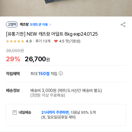
고양이
캐츠랑
브랜드관 이동
[유통기한] NEW 캐츠랑 어덜트 8kg exp24.01.25
4.8
후기 13개
4.5 맛(기호성)
38,000원
29%
26,700
원
적립혜택
최대
150점
적립
배송정보
배송비 3,000원
(제주/도서산간 배송비 별도)
(3만원 이상 무료배송)
내일배송
21시까지 주문하면,
다음날 95% 도착
(토, 일요일/공휴일 제외)