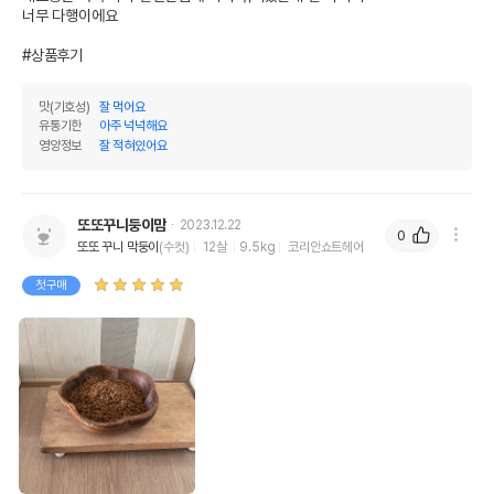
너무 다행이에요

#상품후기
맛(기호성)
잘 먹어요
유통기한
아주 넉넉해요
영양정보
잘 적혀있어요
또또꾸니둥이맘
2023.12.22
0
또또 꾸니 막둥이
(수컷)
12살
9.5kg
코리안쇼트헤어
첫구매
상품 필수 정보