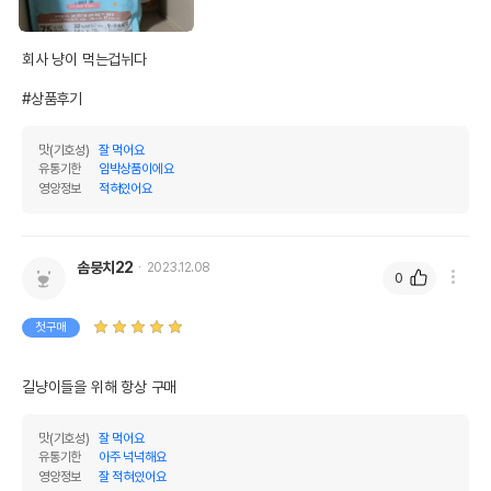
회사 냥이 먹는겁뉘다

#상품후기
맛(기호성)
잘 먹어요
유통기한
임박상품이에요
영양정보
적혀있어요
솜뭉치22
2023.12.08
0
첫구매
길냥이들을 위해 항상 구매
맛(기호성)
잘 먹어요
유통기한
아주 넉넉해요
영양정보
잘 적혀있어요