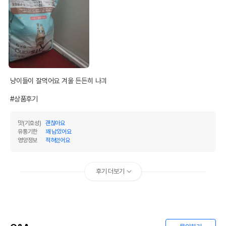
냥이들이 잘먹어요 겨울 든든히 나긔

#상품후기
맛(기호성)
괜찮아요
유통기한
꽤 남았어요
영양정보
적혀있어요
후기 더보기