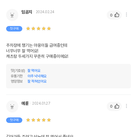
임곰지
2024.02.24
0
첫구매
주차장에 챙기는 야옹이들 급여중인데

너무너무 잘 먹어요!

캐츠랑 두세가지 꾸준히 구매중이에요!
맛(기호성)
잘 먹어요
유통기한
아주 넉넉해요
영양정보
잘 적혀있어요
예륜
2024.01.27
0
첫구매
길아가들 주려고 샀는데 잘 먹어서 좋네요