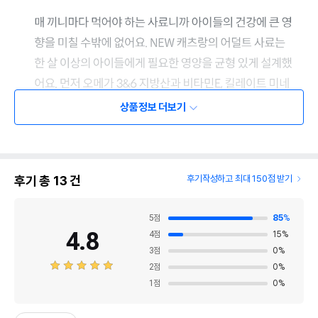
상품정보 더보기
후기 총
13
건
후기작성하고 최대 150점 받기
5
점
85
%
4.8
4
점
15
%
3
점
0
%
2
점
0
%
1
점
0
%