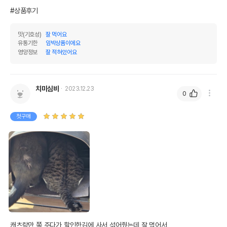
#상품후기
맛(기호성)
잘 먹어요
유통기한
임박상품이에요
영양정보
잘 적혀있어요
치미심바
2023.12.23
0
첫구매
캐츠랑만 쭉 주다가 할인한김에 사서 섞어줬는데 잘 먹어서 
