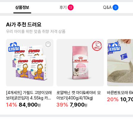
상품정보
후기
Q&A
13
0
Ai가 추천 드려요
우리 아이를 위한 맞춤 취향 저격 상품
[4개세트] 가필드 고양이모래
로얄캐닌 캣 마더&베이비 모
바른벤토모래 6
보라(굵은입자) 4.55kg 카사
아보기(400g/4/10kg)
20%
10,7
바모래
14%
84,900
39%
7,900
원
원