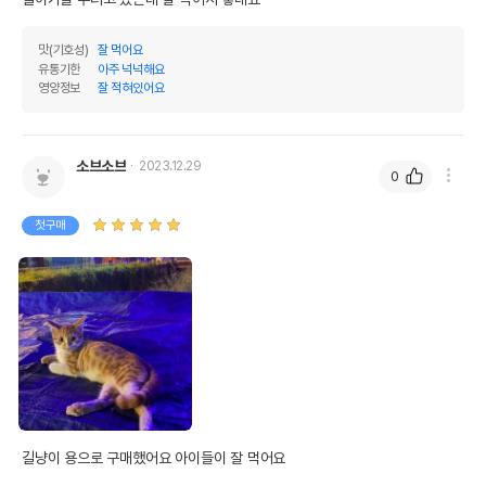
맛(기호성)
잘 먹어요
유통기한
아주 넉넉해요
영양정보
잘 적혀있어요
소브소브
2023.12.29
0
첫구매
길냥이 용으로 구매했어요 아이들이 잘 먹어요
