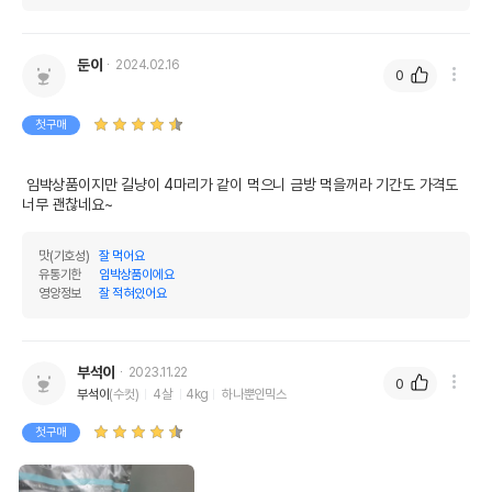
둔이
2024.02.16
0
첫구매
 임박상품이지만 길냥이 4마리가 같이 먹으니 금방 먹을꺼라 기간도 가격도 
너무 괜찮네요~
맛(기호성)
잘 먹어요
유통기한
임박상품이에요
영양정보
잘 적혀있어요
부석이
2023.11.22
0
부석이
(수컷)
4살
4kg
하나뿐인믹스
첫구매