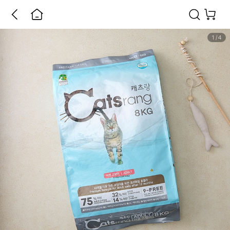
1
/
4