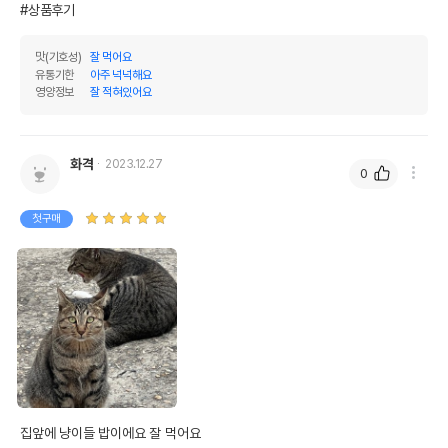
#상품후기
맛(기호성)
잘 먹어요
유통기한
아주 넉넉해요
영양정보
잘 적혀있어요
화격
2023.12.27
0
첫구매
집앞에 냥이들 밥이에요 잘 먹어요
