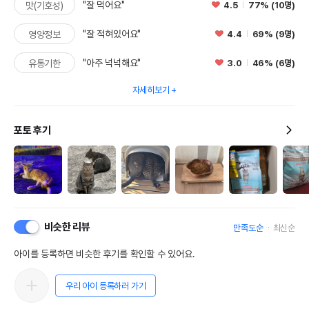
"잘 먹어요"
4.5
77% (10명)
맛(기호성)
"잘 적혀있어요"
4.4
69% (9명)
영양정보
"아주 넉넉해요"
3.0
46% (6명)
유통기한
자세히보기
포토 후기
비슷한 리뷰
만족도순
최신순
아이를 등록하면 비슷한 후기를 확인할 수 있어요.
우리 아이 등록하러 가기