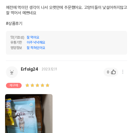
[유통기한] NEW 캐츠랑 어덜트 8kg
예전에 먹이던 생각이 나서 오랫만에 주문했어요. 고양이들이 낯설어하지않고 
품명 및 모델명
exp24.01.25
잘 먹어서 예쁘네요

법에 의한 인증,허가 등을
#상품후기
상세페이지 참조
받았음을 확인할수 있는
경우 그에 대한 사항
맛(기호성)
잘 먹어요
유통기한
아주 넉넉해요
제조국 또는 원산지
대한민국
영양정보
잘 적혀있어요
제조자,수입품의 경우
대주사료
수입자를 함께 표기
Erfolg24
2023.12.11
AS책임자와 전화번호
0
어바웃펫//1644-9601
또는 소비자상담 관련
전화번호
재구매
유통기한이 최소 2026.12.06이거나 그
이후인 상품이 출고됩니다.
유통기한
단, 상품명에 유통기한 명시된 경우, 해당
유통기한을 따릅니다.