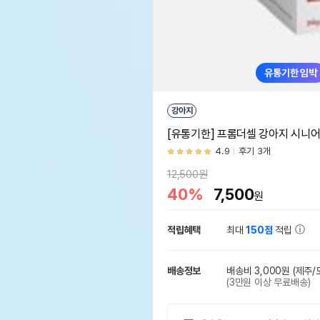
유통기한 임박
강아지
[유통기한] 프롬더셀 강아지 시니어 에이
4.9
후기 3개
12,500원
40%
7,500
원
적립혜택
최대
150점
적립
배송정보
배송비 3,000원
(제주/
(3만원 이상 무료배송)