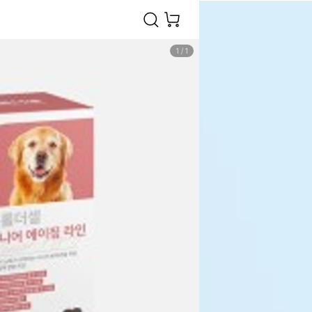
1
/
1