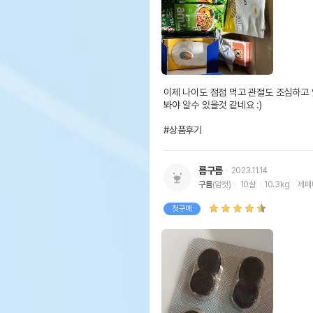
이제 나이도 점점 먹고 관절도 조심하고
봐야 알수 있을것 같네요 :)

#상품후기
름구름
2023.11.14
구름
(암컷)
10살
10.3kg
제페
첫구매