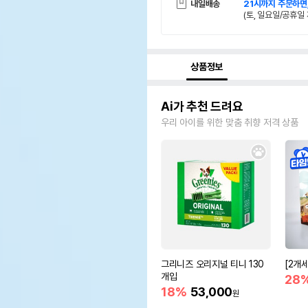
내일배송
21시까지 주문하면
(토, 일요일/공휴일 
상품정보
Ai가 추천 드려요
우리 아이를 위한 맞춤 취향 저격 상품
그리니즈 오리지널 티니 130
[2개
개입
28
18%
53,000
원