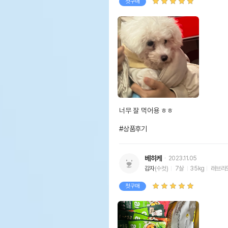
첫구매
너무 잘 먹어용 ㅎㅎ 

#상품후기
베히케
2023.11.05
감자
(수컷)
7살
35kg
래브라
첫구매