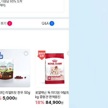
,
다음날 95% 도착
제외)
후기
Q&A
3
0
세트] 리얼트릿 한우 50g
로얄캐닌 독 미디엄 어덜트 10
오리젠 독 스몰브리드 4
kg 중형견 면역증진
%
5,000
15%
75,400
원
원
18%
84,900
원