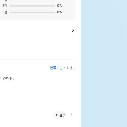
2
점
0
%
1
점
0
%
만족도순
최신순
 있어요.
0