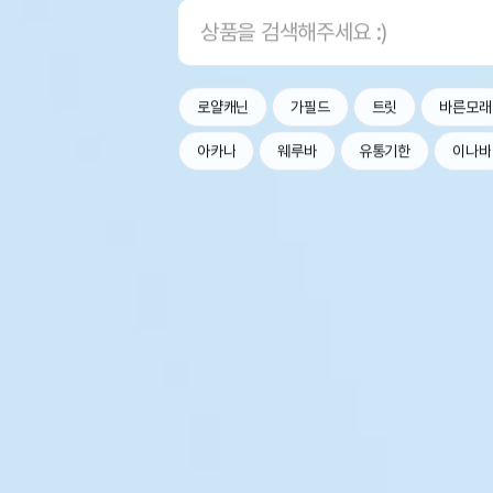
로얄캐닌
가필드
트릿
바른모래
아카나
웨루바
유통기한
이나바