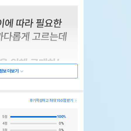
정보 더보기
후기작성하고 최대 150점 받기
5
점
100
%
4
점
0
%
3
점
0
%