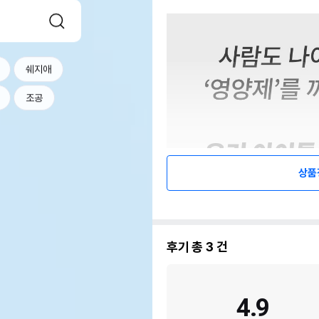
쉐지애
조공
상품
후기 총
3
건
4.9