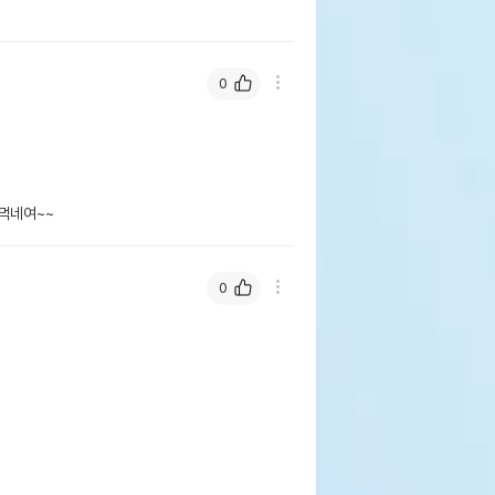
0
먹네여~~
0
누