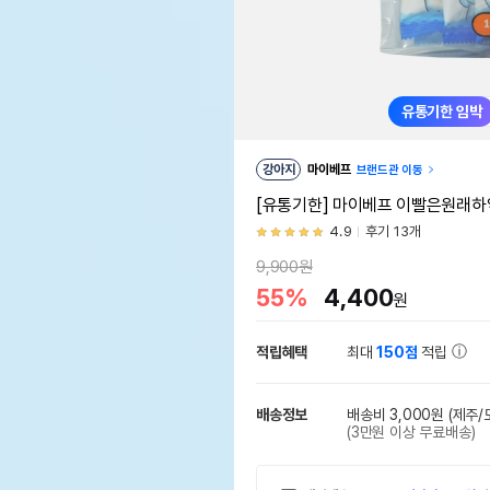
유통기한 임박
강아지
마이베프
브랜드관 이동
[유통기한] 마이베프 이빨은원래하얗츄
4.9
후기 13개
9,900원
55%
4,400
원
적립혜택
최대
150점
적립
배송정보
배송비 3,000원
(제주/
(3만원 이상 무료배송)