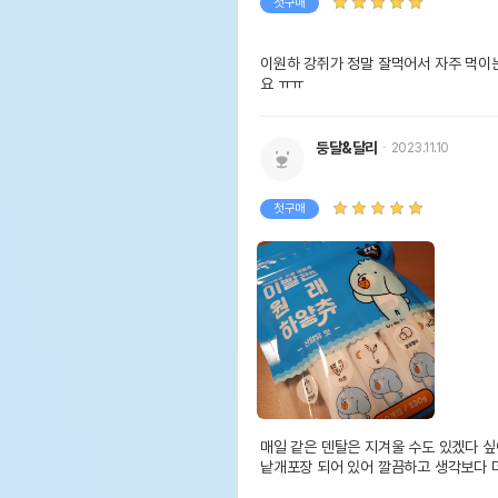
첫구매
이원하 강쥐가 정말 잘먹어서 자주 먹이
요 ㅠㅠ
둥달&달리
2023.11.10
첫구매
매일 같은 덴탈은 지겨울 수도 있겠다 싶어
낱개포장 되어 있어 깔끔하고 생각보다 더