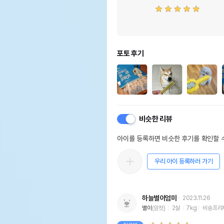
포토 후기
비슷한 리뷰
아이를 등록하면 비슷한 후기를 확인할 수
우리 아이 등록하러 가기
하늘별이엄마
2023.11.26
별이
(암컷)
2살
7kg
비숑프리