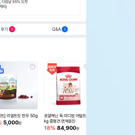
,
다음날 95% 도착
제외)
후기
Q&A
13
0
세트] 리얼트릿 한우 50g
로얄캐닌 독 미디엄 어덜트 10
오리젠 독 스몰브리드 4
kg 중형견 면역증진
%
5,000
15%
75,400
원
원
18%
84,900
원