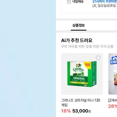
내일배송
21시까지 주문하면
(토, 일요일/공휴일 
상품정보
Ai가 추천 드려요
우리 아이를 위한 맞춤 취향 저격 상품
그리니즈 오리지널 티니 130
[2개
개입
28
18%
53,000
원