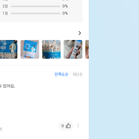
2
점
0
%
1
점
0
%
2
만족도순
최신순
 있어요.
0
제