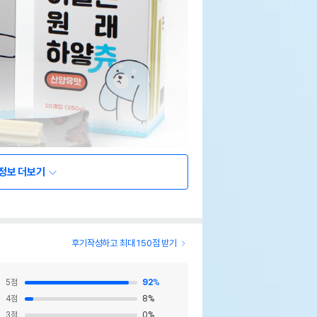
정보 더보기
후기작성하고 최대 150점 받기
5
점
92
%
4
점
8
%
3
점
0
%