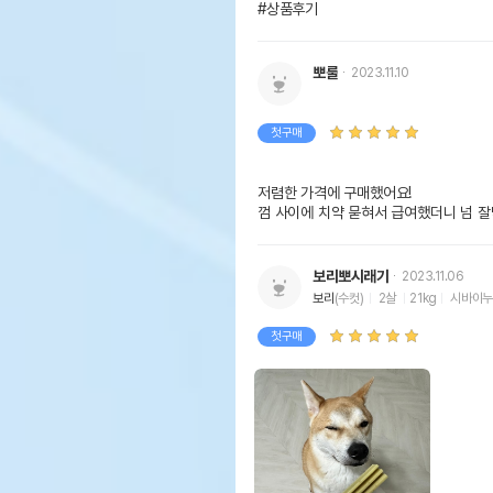
#상품후기
뽀룰
2023.11.10
첫구매
저렴한 가격에 구매했어요!

껌 사이에 치약 묻혀서 급여했더니 넘 잘
보리뽀시래기
2023.11.06
보리
(수컷)
2살
21kg
시바이
첫구매