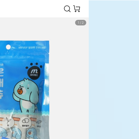
1
/
2