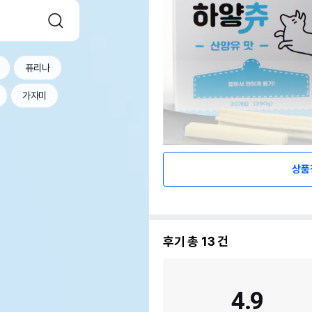
퓨리나
가자미
상품
후기 총
13
건
4.9