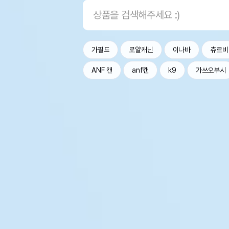
가필드
로얄캐닌
이나바
츄르비
ANF 캔
anf캔
k9
가쓰오부시