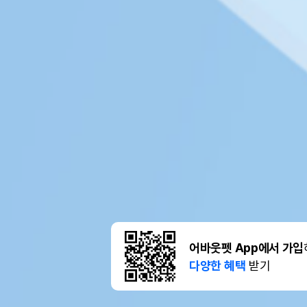
어바웃펫 App에서 가입
다양한 혜택
받기