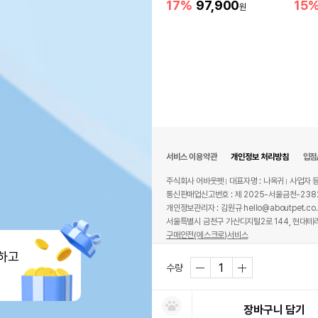
17%
97,900
15
원
서비스 이용약관
개인정보 처리방침
입점
주식회사 어바웃펫
대표자명 : 나옥귀
사업자 등
통신판매업신고번호 : 제 2025-서울금천-238
개인정보관리자 : 김원규 hello@aboutpet.co.
서울특별시 금천구 가산디지털2로 144, 현대테라
구매안전(에스크로)서비스
© copyright (c) www.aboutpet.co.kr all r
하고
수량
장바구니 담기