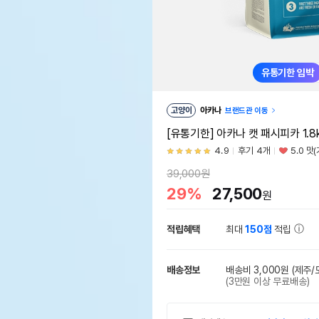
유통기한 임박
고양이
아카나
브랜드관 이동
[유통기한] 아카나 캣 패시피카 1.8kg
4.9
후기 4개
5.0 맛
39,000원
29%
27,500
원
적립혜택
최대
150점
적립
배송정보
배송비 3,000원
(제주/
(3만원 이상 무료배송)