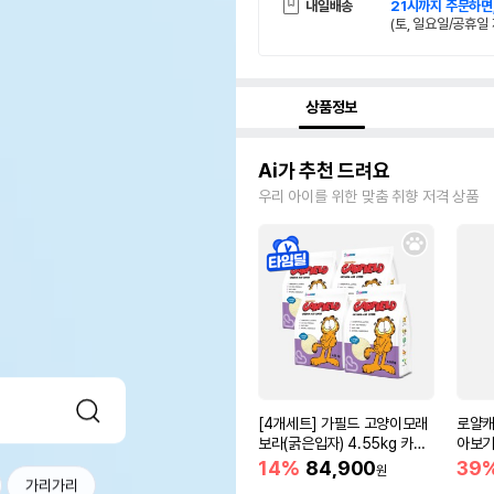
내일배송
21시까지 주문하면
(토, 일요일/공휴일 
상품정보
Ai가 추천 드려요
우리 아이를 위한 맞춤 취향 저격 상품
[4개세트] 가필드 고양이모래
로얄캐
보라(굵은입자) 4.55kg 카사
아보기(
바모래
14%
84,900
39
원
가리가리