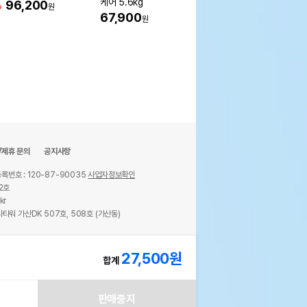
케어 5.6kg
%
96,200
13%
10,400
원
원
67,900
원
/제휴 문의
공지사항
록번호 : 120-87-90035
사업자정보확인
2호
kr
타워 가산DK 507호, 508호 (가산동)
ights reserved.
27,500
원
합계
판매중지