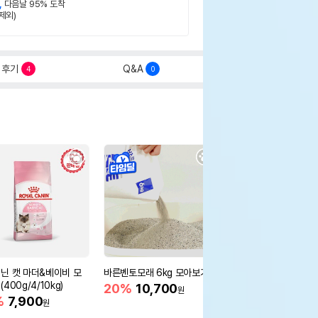
,
다음날 95% 도착
제외)
후기
Q&A
4
0
닌 캣 마더&베이비 모
바른벤토모래 6kg 모아보기
로얄캐닌 캣 인도어 4k
400g/4/10kg)
새 감소
20%
10,700
원
%
7,900
16%
55,000
원
원