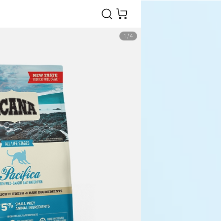
1
/
4