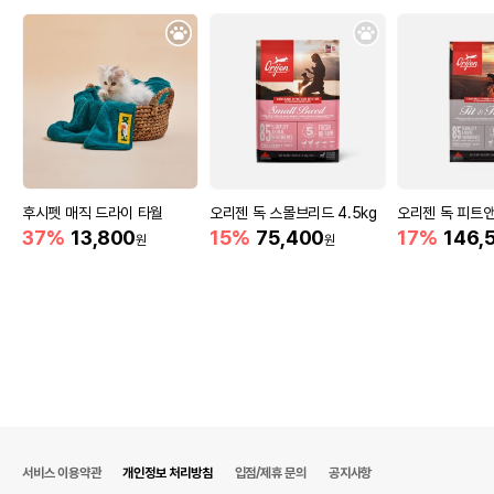
후시펫 매직 드라이 타월
오리젠 독 스몰브리드 4.5kg
오리젠 독 피트앤트
37%
13,800
15%
75,400
17%
146,
원
원
서비스 이용약관
개인정보 처리방침
입점/제휴 문의
공지사항