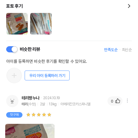
포토 후기
비슷한 리뷰
만족도순
최신순
아이를 등록하면 비슷한 후기를 확인할 수 있어요.
우리 아이 등록하러 가기
테리짱누나
2024.10.19
0
테리
(수컷)
2살
13kg
아메리칸코카스파니엘
첫구매