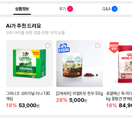
상품정보
후기
Q&A
2
0
Ai가 추천 드려요
우리 아이를 위한 맞춤 취향 저격 상품
그리니즈 오리지널 티니 130
[2개세트] 리얼트릿 한우 50g
로얄캐닌 독 미디
개입
kg 중형견 면역
28%
5,000
원
18%
53,000
18%
84,9
원