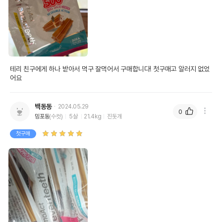
테리 친구에게 하나 받아서 먹구 잘먹어서 구매합니다! 첫구매고 알러지 없었
어요
백동동
2024.05.29
0
밍포동
(수컷)
5살
21.4kg
진돗개
첫구매