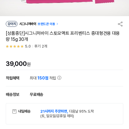
강아지
시그니처바이
브랜드관 이동
[상품중단]시그니처바이 스토모액트 프리벤티스 중대형견용 대용
량 15g 30개
5.0
후기 2개
39,000
원
적립혜택
최대
150점
적립
배송정보
무료배송
내일배송
21시까지 주문하면,
다음날 95% 도착
(토, 일요일/공휴일 제외)