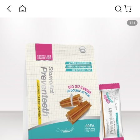
1
/
1