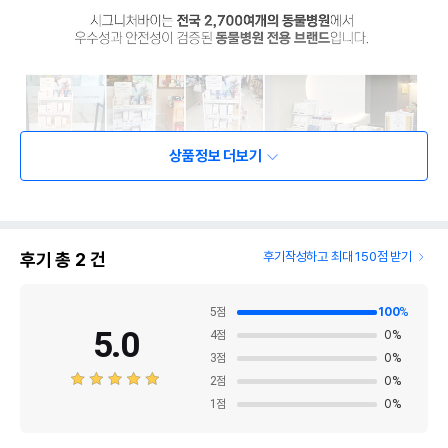
상품정보 더보기
후기 총
2
건
후기작성하고 최대 150점 받기
5
점
100
%
5.0
4
점
0
%
3
점
0
%
2
점
0
%
1
점
0
%