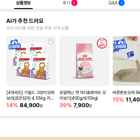
상품정보
후기
Q&A
6
2
Ai가 추천 드려요
우리 아이를 위한 맞춤 취향 저격 상품
[4개세트] 가필드 고양이모래
로얄캐닌 캣 마더&베이비 모
바른벤토모래 6
보라(굵은입자) 4.55kg 카사
아보기(400g/4/10kg)
15%
11,4
바모래
14%
84,900
39%
7,900
원
원