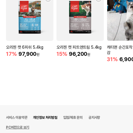
오리젠 캣 6피쉬 5.4kg
오리젠 캣 피트앤트림 5.4kg
캐티맨 순간포착
감
17%
97,900
15%
96,200
원
원
31%
6,90
서비스 이용약관
개인정보 처리방침
입점/제휴 문의
공지사항
PC버전으로 보기