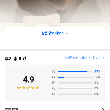
상품정보 더보기
후기 총
6
건
후기작성하고 최대 150점 받기
5
점
83
%
4.9
4
점
17
%
3
점
0
%
2
점
0
%
1
점
0
%
포토 후기