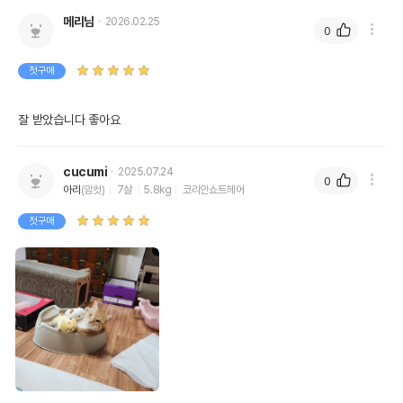
메리님
2026.02.25
0
첫구매
잘 받았습니다 좋아요 
cucumi
2025.07.24
0
아리
(암컷)
7살
5.8kg
코리안쇼트헤어
첫구매