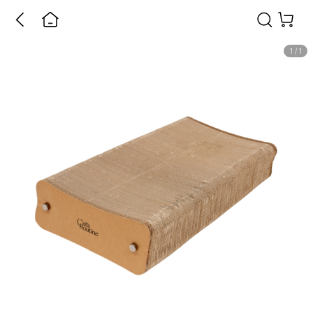
1
/
1