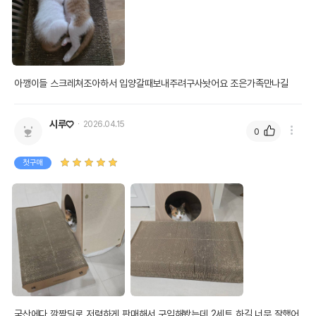
아깽이들 스크레쳐조아하서 입양갈때보내주려구사놧어요 조은가족만나길
시루♡
2026.04.15
0
첫구매
국산에다 깜짝딜로 저렴하게 판매해서 구입해봤는데 2세트 하길 너무 잘했어