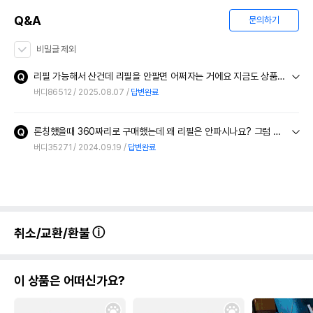
Q&A
문의하기
비밀글 제외
리필 가능해서 산건데 리필을 안팔면 어쩌자는 거에요 지금도 상품설명은 리필 가능하다고 나와 있잖아요 소비자 기만행위를 대놓고 하시네
버디86512
2025.08.07
답변완료
론칭했을때 360짜리로 구매했는데 왜 리필은 안파시나요? 그럼 항상 이사이즈는 완제품으로사라는건가요? 이사이즈는 리필이된다고 강조하면서 판매하셨는지 이해가안되네요.
버디35271
2024.09.19
답변완료
취소/교환/환불
이 상품은 어떠신가요?