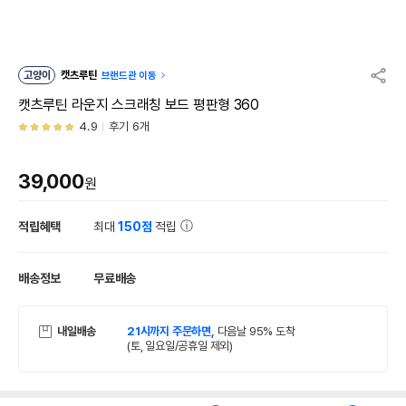
고양이
캣츠루틴
브랜드관 이동
캣츠루틴 라운지 스크래칭 보드 평판형 360
4.9
후기 6개
39,000
원
적립혜택
최대
150점
적립
배송정보
무료배송
내일배송
21시까지 주문하면,
다음날 95% 도착
(토, 일요일/공휴일 제외)