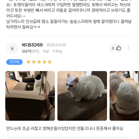
요~ 토쟁이들이라 새스크레쳐 구입하면 멀쩡한데도 토해서 버리고는 하는데 
이건 토한 부분만 빼서 버리고 리필로 갈아끼우니까 경제적이고 쓰레기도 줄
어드네요~~

낯가리느라 안쓰길래 평소 잘들어가는 숨숨스크레쳐 앞에 깔아줬더니 들락날
락하면서 잘써요ㅋㅋ
버디55369
2026.04.09
0
강순덕
(암컷)
6살
4.9kg
첫구매
만드는데 조금 귀찮고 방해꾼들이있었지만 만들고나니 튼튼해서 좋아요