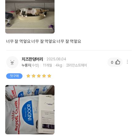
너무 잘 먹엏요 너무 잘 먹엏요 너무 잘 먹엏요
치즈한덩어리
2025.08.04
0
누룽지
(수컷)
11개월
4kg
코리안쇼트헤어
첫구매