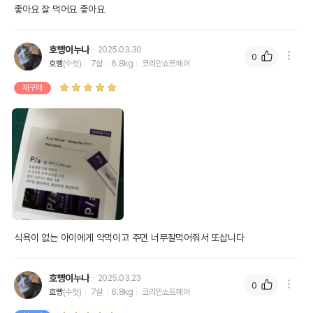
좋아요 잘 먹어요 좋아요
호빵이누나
2025.03.30
0
호빵
(수컷)
7살
6.8kg
코리안쇼트헤어
재구매
식욕이 없는 아이에게 약먹이고 주면 너무잘먹어줘서 또삽니다
호빵이누나
2025.03.23
0
호빵
(수컷)
7살
6.8kg
코리안쇼트헤어