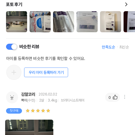
포토 후기
비슷한 리뷰
만족도순
최신순
아이를 등록하면 비슷한 후기를 확인할 수 있어요.
우리 아이 등록하러 가기
김알코리
2026.02.02
0
뽁이
(수컷)
2살
3.4kg
브리티시쇼트헤어
첫구매