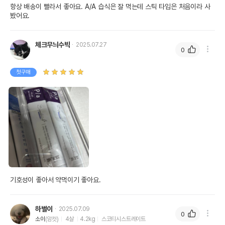
항상 배송이 빨라서 좋아요. A/A 습식은 잘 먹는데 스틱 타입은 처음이라 사
봤어요.
체크무늬수박
2025.07.27
0
첫구매
기호성이 좋아서 약먹이기 좋아요.
하별이
2025.07.09
0
소이
(암컷)
4살
4.2kg
스코티시스트레이트