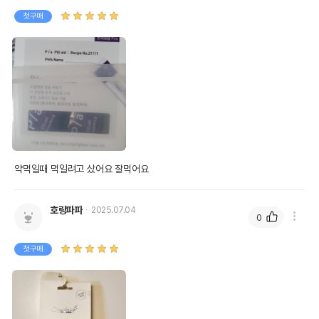
첫구매
약먹일때 먹일려고 샀어요 잘먹어요
호랑파파
2025.07.04
0
첫구매