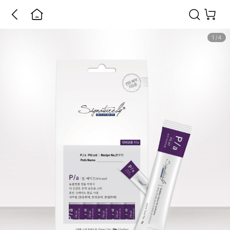
1
/
4