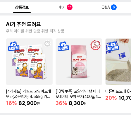
상품정보
후기
Q&A
17
0
Ai가 추천 드려요
우리 아이를 위한 맞춤 취향 저격 상품
[4개세트] 가필드 고양이모래
[10%쿠폰] 로얄캐닌 캣 마더
바른벤토모래 6
보라(굵은입자) 4.55kg 카사
&베이비 모아보기(400g/4/1
20%
10,7
바모래
0kg)
16%
82,900
36%
8,300
원
원