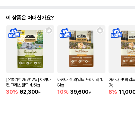
이 상품은 어떠신가요?
[유통기한26년12월] 아카나
아카나 캣 와일드 프레이리 1.
아카나 캣 와일드
캣 그래스랜드 4.5kg
8kg
0g
30%
62,300
10%
39,600
8%
11,00
원
원