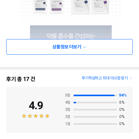
상품정보 더보기
후기 총
17
건
후기작성하고 최대 150점 받기
5
점
94
%
4.9
4
점
6
%
3
점
0
%
2
점
0
%
1
점
0
%