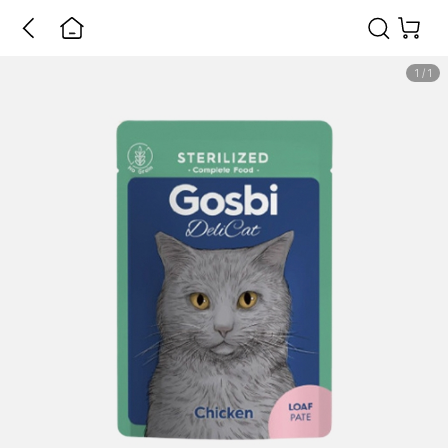
1
/
1