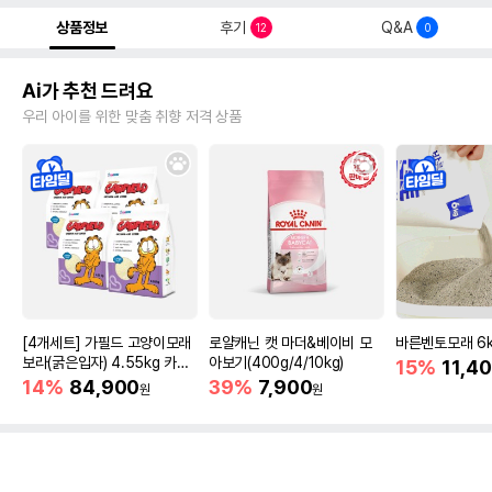
상품정보
후기
Q&A
12
0
Ai가 추천 드려요
우리 아이를 위한 맞춤 취향 저격 상품
[4개세트] 가필드 고양이모래
로얄캐닌 캣 마더&베이비 모
바른벤토모래 6
보라(굵은입자) 4.55kg 카사
아보기(400g/4/10kg)
15%
11,4
바모래
14%
84,900
39%
7,900
원
원