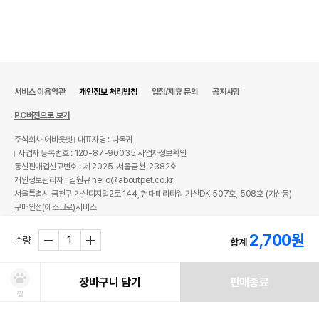
서비스 이용약관
개인정보 처리방침
입점/제휴 문의
공지사항
PC버전으로 보기
주식회사 어바웃펫
대표자명 : 나옥귀
사업자 등록번호 : 120-87-90035
사업자정보확인
통신판매업신고번호 : 제 2025-서울금천-2382호
개인정보관리자 : 김원규 hello@aboutpet.co.kr
서울특별시 금천구 가산디지털2로 144, 현대테라타워 가산DK 507호, 508호 (가산동)
구매안전(에스크로)서비스
© copyright (c) www.aboutpet.co.kr all rights reserved.
2,700
원
수량
합계
장바구니 담기
판매종료
찜