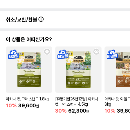
취소/교환/환불
이 상품은 어떠신가요?
아카나 캣 그래스랜드 1.8kg
[유통기한26년12월] 아카나
아카나 캣 와일드
캣 그래스랜드 4.5kg
8kg
10%
39,600
원
30%
62,300
10%
39,6
원