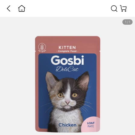
1
/
1