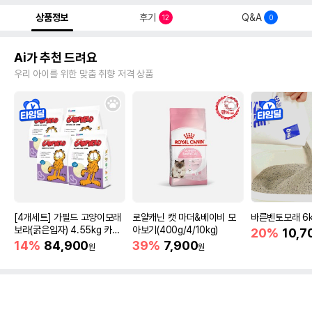
상품정보
후기
Q&A
12
0
Ai가 추천 드려요
우리 아이를 위한 맞춤 취향 저격 상품
[4개세트] 가필드 고양이모래
로얄캐닌 캣 마더&베이비 모
바른벤토모래 6
보라(굵은입자) 4.55kg 카사
아보기(400g/4/10kg)
20%
10,7
바모래
14%
84,900
39%
7,900
원
원