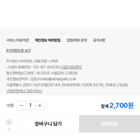
서비스 이용약관
개인정보 처리방침
입점/제휴 문의
공지사항
PC버전으로 보기
주식회사 어바웃펫
대표자명 : 나옥귀
사업자 등록번호 : 120-87-90035
사업자정보확인
통신판매업신고번호 : 제 2025-서울금천-2382호
개인정보관리자 : 김원규 hello@aboutpet.co.kr
서울특별시 금천구 가산디지털2로 144, 현대테라타워 가산DK 507호, 508호 (가산동)
구매안전(에스크로)서비스
© copyright (c) www.aboutpet.co.kr all rights reserved.
2,700
원
수량
합계
장바구니 담기
판매종료
찜