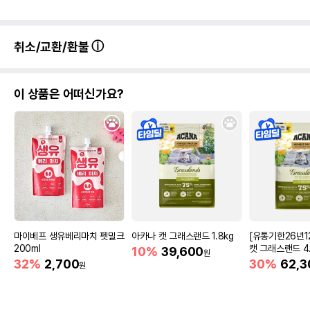
취소/교환/환불
이 상품은 어떠신가요?
마이베프 생유베리마치 펫밀크
아카나 캣 그래스랜드 1.8kg
[유통기한26년1
200ml
캣 그래스랜드 4.
10%
39,600
원
32%
2,700
30%
62,3
원