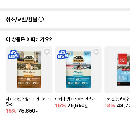
취소/교환/환불
이 상품은 어떠신가요?
아카나 캣 와일드 프레이리 4.
아카나 캣 패시피카 4.5kg
오리젠 캣 6피쉬 
5kg
15%
75,650
13%
48,7
원
15%
75,650
원