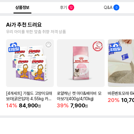
상품정보
후기
Q&A
12
0
Ai가 추천 드려요
우리 아이를 위한 맞춤 취향 저격 상품
[4개세트] 가필드 고양이모래
로얄캐닌 캣 마더&베이비 모
바른벤토모래 6
보라(굵은입자) 4.55kg 카사
아보기(400g/4/10kg)
20%
10,7
바모래
14%
84,900
39%
7,900
원
원