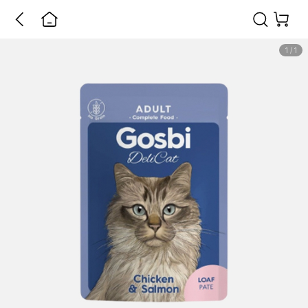
1
/
1