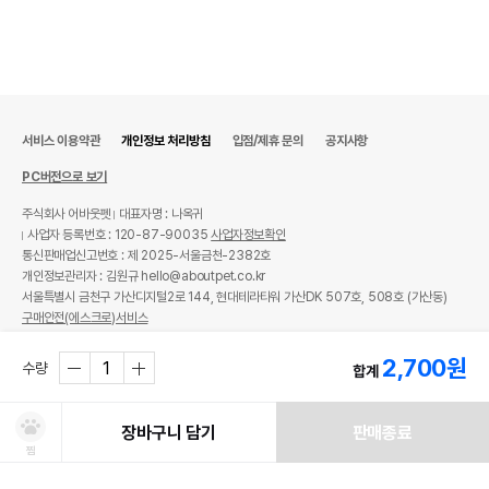
서비스 이용약관
개인정보 처리방침
입점/제휴 문의
공지사항
PC버전으로 보기
주식회사 어바웃펫
대표자명 : 나옥귀
사업자 등록번호 : 120-87-90035
사업자정보확인
통신판매업신고번호 : 제 2025-서울금천-2382호
개인정보관리자 : 김원규 hello@aboutpet.co.kr
서울특별시 금천구 가산디지털2로 144, 현대테라타워 가산DK 507호, 508호 (가산동)
구매안전(에스크로)서비스
© copyright (c) www.aboutpet.co.kr all rights reserved.
2,700
원
수량
합계
장바구니 담기
판매종료
찜