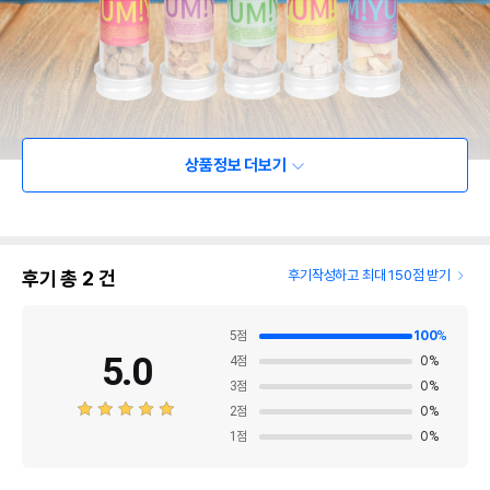
상품정보 더보기
후기 총
2
건
후기작성하고 최대 150점 받기
5
점
100
%
5.0
4
점
0
%
3
점
0
%
2
점
0
%
1
점
0
%