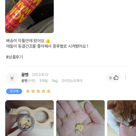
배송이 이틀만에 왔어요 👍

애들이 동결건조를 좋아해서 종류별로 시켜봤어요 !

#상품후기
꿀빵
2023.10.12
0
꿀빵
(수컷)
5개월
3kg
코리안쇼트헤어
첫구매