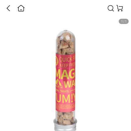
1
/
1