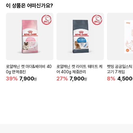
이 상품은 어떠신가요?
로얄캐닌 캣 마더&베이비 40
로얄캐닌 캣 라이트 웨이트 케
펫띵 공공일스틱
0g 면역증진
어 400g 체중관리
고기 7개입
39%
7,900
27%
7,900
8%
4,500
원
원