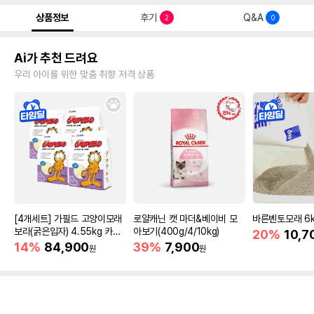
상품정보
후기
Q&A
2
0
Ai가 추천 드려요
우리 아이를 위한 맞춤 취향 저격 상품
[4개세트] 가필드 고양이모래
로얄캐닌 캣 마더&베이비 모
바른벤토모래 6
보라(굵은입자) 4.55kg 카사
아보기(400g/4/10kg)
20%
10,7
바모래
14%
84,900
39%
7,900
원
원