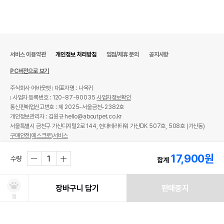
서비스 이용약관
개인정보 처리방침
입점/제휴 문의
공지사항
PC버전으로 보기
주식회사 어바웃펫
대표자명 : 나옥귀
사업자 등록번호 : 120-87-90035
사업자정보확인
통신판매업신고번호 : 제 2025-서울금천-2382호
개인정보관리자 : 김원규 hello@aboutpet.co.kr
서울특별시 금천구 가산디지털2로 144, 현대테라타워 가산DK 507호, 508호 (가산동)
구매안전(에스크로)서비스
© copyright (c) www.aboutpet.co.kr all rights reserved.
17,900
원
수량
합계
장바구니 담기
판매중지
찜
처방사료 주문 시 확인해주세요!
쿠폰보기
적립혜택
취소/ 교환/ 환불
유통기한 임박 상품
최저가 도전 상품
AI검색
AI검색