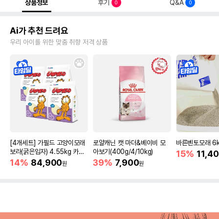
상품정보
후기
Q&A
0
0
Ai가 추천 드려요
우리 아이를 위한 맞춤 취향 저격 상품
[4개세트] 가필드 고양이모래
로얄캐닌 캣 마더&베이비 모
바른벤토모래 6
보라(굵은입자) 4.55kg 카사
아보기(400g/4/10kg)
15%
11,4
바모래
14%
84,900
39%
7,900
원
원