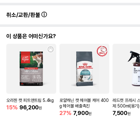
취소/교환/환불
이 상품은 어떠신가요?
오리젠 캣 피트앤트림 5.4kg
로얄캐닌 캣 헤어볼 케어 400
레드캣 프레시 
g 헤어볼 배출촉진
제 500ml(용기)
15%
96,200
원
27%
7,900
7,500
원
원