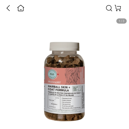
1
/
3