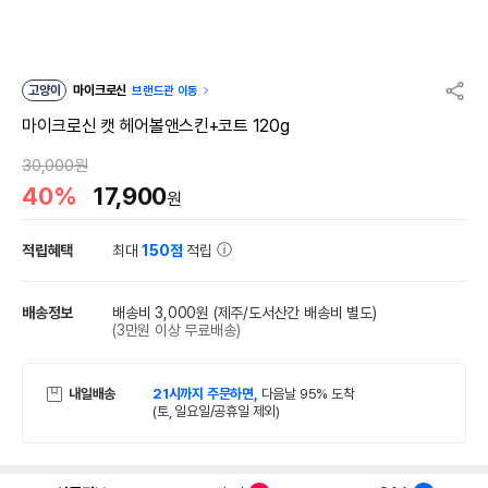
고양이
마이크로신
브랜드관 이동
마이크로신 캣 헤어볼앤스킨+코트 120g
30,000원
40%
17,900
원
적립혜택
최대
150점
적립
배송정보
배송비 3,000원
(제주/도서산간 배송비 별도)
(3만원 이상 무료배송)
내일배송
21시까지 주문하면,
다음날 95% 도착
(토, 일요일/공휴일 제외)