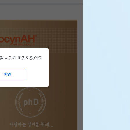
임딜 시간이 마감되었어요
확인