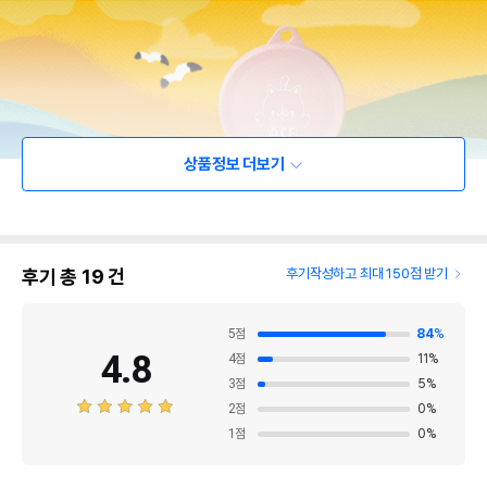
상품정보 더보기
후기 총
19
건
후기작성하고 최대 150점 받기
5
점
84
%
4.8
4
점
11
%
3
점
5
%
2
점
0
%
1
점
0
%