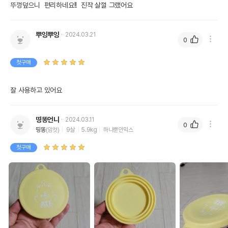
뚜껑덮으니  편리하네요!!  진작 살껄 그랬어요
뿌잉뿌잉
2024.03.21
0
첫구매
잘 사용하고 있어요
띵똥언니
2024.03.11
0
띵똥
(암컷)
9살
5.9kg
하나뿐인믹스
첫구매