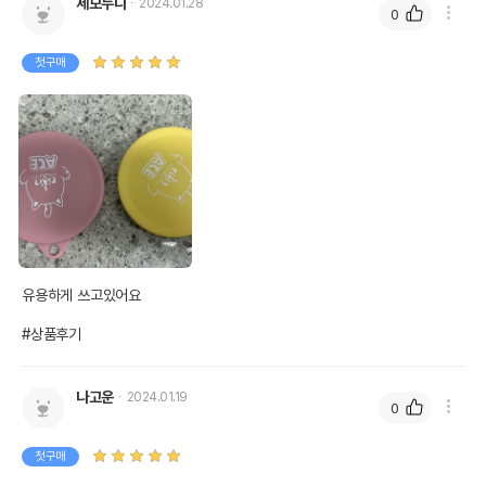
세모누나
2024.01.28
0
첫구매
유용하게 쓰고있어요

#상품후기
나고운
2024.01.19
0
첫구매