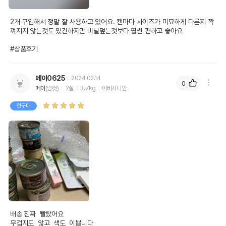
2개 구입해서 정말 잘 사용하고 있어요. 캔마다 사이즈가 미묘하게 다른지 꽉 
껴지지 않는것도 있긴하지만 비닐덮는것보다 훨씬 편하고 좋아요

#상품후기
메이0625
2024.02.14
0
메이
(암컷)
2살
3.7kg
아비시니안
첫구매
배송 진짜  빨랐어요 

무겁지도  않고  색도  이쁩니다
