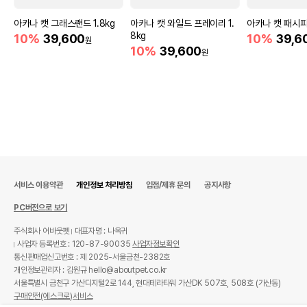
아카나 캣 그래스랜드 1.8kg
아카나 캣 와일드 프레이리 1.
아카나 캣 패시피카
8kg
10%
39,600
10%
39,6
원
10%
39,600
원
서비스 이용약관
개인정보 처리방침
입점/제휴 문의
공지사항
PC버전으로 보기
주식회사 어바웃펫
대표자명 : 나옥귀
사업자 등록번호 : 120-87-90035
사업자정보확인
통신판매업신고번호 : 제 2025-서울금천-2382호
개인정보관리자 : 김원규 hello@aboutpet.co.kr
서울특별시 금천구 가산디지털2로 144, 현대테라타워 가산DK 507호, 508호 (가산동)
구매안전(에스크로)서비스