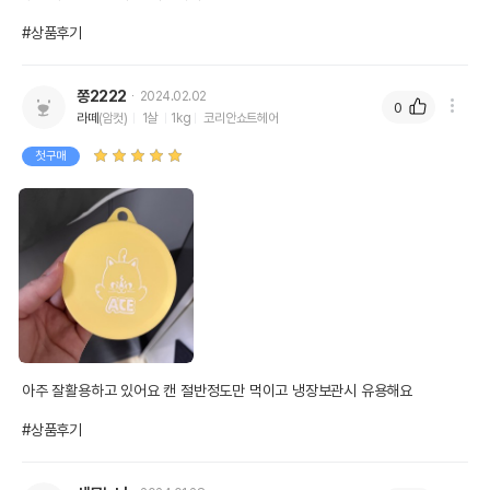
#상품후기
쫑2222
2024.02.02
0
라떼
(암컷)
1살
1kg
코리안쇼트헤어
첫구매
아주 잘활용하고 있어요 캔 절반정도만 먹이고 냉장보관시 유용해요

#상품후기