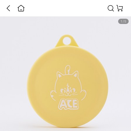
1
/
5