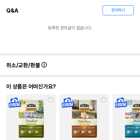
Q&A
문의하기
상품 필수 정보
등록된 문의글이 없습니다.
품명 및 모델명
에이스 캔뚜껑 옐로우
법에 의한 인증,허가 등을
상품상세설명 참조
받았음을 확인할수 있는
경우 그에 대한 사항
제조국 또는 원산지
대한민국
취소/교환/환불
제조자,수입품의 경우
중국OEM
수입자를 함께 표기
이 상품은 어떠신가요?
AS책임자와 전화번호
어바웃펫 // 1644-9601
또는 소비자상담 관련
전화번호
유통기한이 최소 2026.12.03이거나 그
이후인 상품이 출고됩니다.
유통기한
단, 상품명에 유통기한 명시된 경우, 해당
유통기한을 따릅니다.