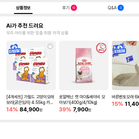
상품정보
후기
Q&A
19
0
Ai가 추천 드려요
우리 아이를 위한 맞춤 취향 저격 상품
[4개세트] 가필드 고양이모래
로얄캐닌 캣 마더&베이비 모
바른벤토모래 6
보라(굵은입자) 4.55kg 카사
아보기(400g/4/10kg)
15%
11,4
바모래
14%
84,900
39%
7,900
원
원