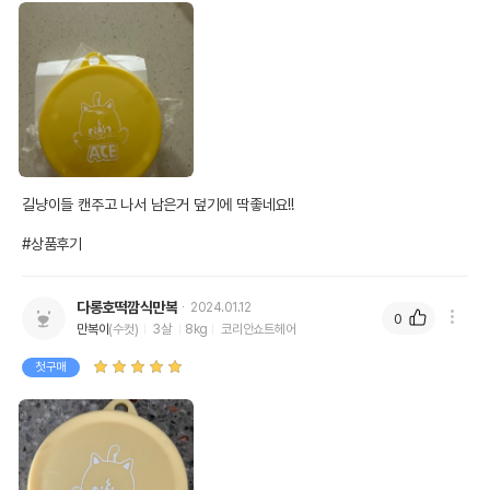
길냥이들 캔주고 나서 남은거 덮기에 딱좋네요!!

#상품후기
다롱호떡깜식만복
2024.01.12
0
만복이
(수컷)
3살
8kg
코리안쇼트헤어
첫구매