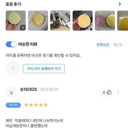
포토 후기
5
비슷한 리뷰
만족도순
최신순
아이를 등록하면 비슷한 후기를 확인할 수 있어요.
우리 아이 등록하러 가기
뭉치0826
2024.03.25
0
첫구매
매번  먹을때마다 4번에 나눠먹이는데

비닐에보관하니 불편했는데
