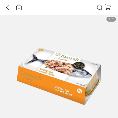
1
/
2