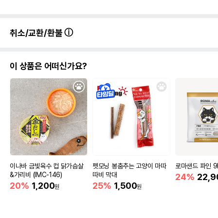
취소/교환/환불
이 상품은 어떠신가요?
이나바 금빛육수 컵 닭가슴살
펫모닝 봉춤추는 고양이 마따
로마샌드 파인 9
&가리비 (IMC-146)
따비 막대
24%
22,9
20%
1,200
25%
1,500
원
원