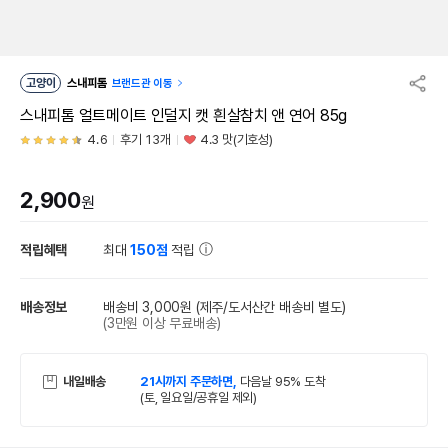
고양이
스내피톰
브랜드관 이동
스내피톰 얼트메이트 인덜지 캣 흰살참치 앤 연어 85g
4.6
후기 13개
4.3 맛(기호성)
2,900
원
적립혜택
최대
150점
적립
배송정보
배송비 3,000원
(제주/도서산간 배송비 별도)
(3만원 이상 무료배송)
내일배송
21시까지 주문하면,
다음날 95% 도착
(토, 일요일/공휴일 제외)