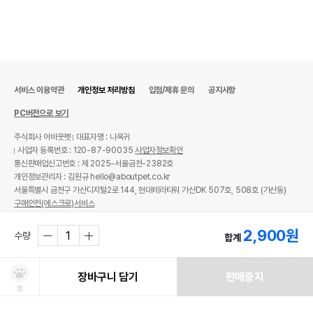
서비스 이용약관
개인정보 처리방침
입점/제휴 문의
공지사항
PC버전으로 보기
주식회사 어바웃펫
대표자명 : 나옥귀
사업자 등록번호 : 120-87-90035
사업자정보확인
통신판매업신고번호 : 제 2025-서울금천-2382호
개인정보관리자 : 김원규 hello@aboutpet.co.kr
서울특별시 금천구 가산디지털2로 144, 현대테라타워 가산DK 507호, 508호 (가산동)
구매안전(에스크로)서비스
© copyright (c) www.aboutpet.co.kr all rights reserved.
2,900
원
수량
합계
장바구니 담기
판매중지
찜