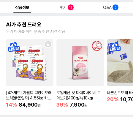
상품정보
후기
Q&A
13
0
Ai가 추천 드려요
우리 아이를 위한 맞춤 취향 저격 상품
[4개세트] 가필드 고양이모래
로얄캐닌 캣 마더&베이비 모
바른벤토모래 6
보라(굵은입자) 4.55kg 카사
아보기(400g/4/10kg)
20%
10,7
바모래
14%
84,900
39%
7,900
원
원