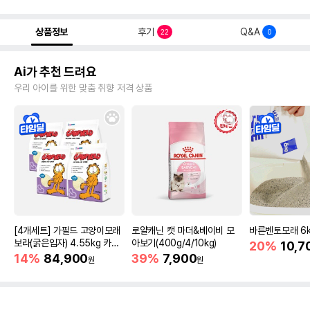
상품정보
후기
Q&A
22
0
Ai가 추천 드려요
우리 아이를 위한 맞춤 취향 저격 상품
[4개세트] 가필드 고양이모래
로얄캐닌 캣 마더&베이비 모
바른벤토모래 6
보라(굵은입자) 4.55kg 카사
아보기(400g/4/10kg)
20%
10,7
바모래
14%
84,900
39%
7,900
원
원