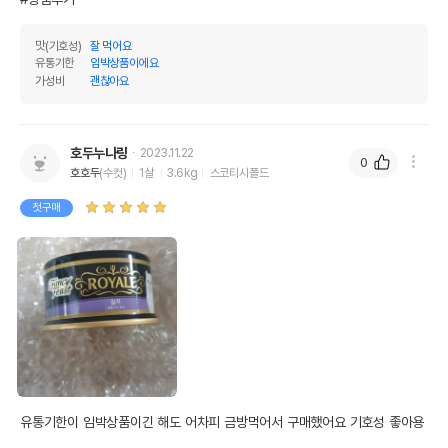
맛(기호성)
잘 먹어요
유통기한
임박상품이에요
가성비
괜찮아요
호두누나링
2023.11.22
0
호호두
(수컷)
1살
3.6kg
스코티시폴드
첫구매
유통기한이 임박상품이긴 해도 어차피 금방먹어서 구매했어요 기호성 좋아용
