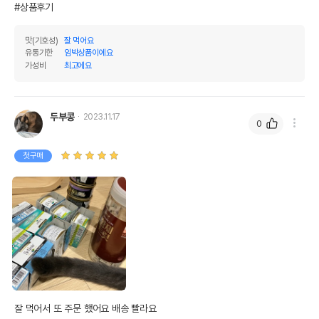
#상품후기
맛(기호성)
잘 먹어요
유통기한
임박상품이에요
가성비
최고에요
두부콩
2023.11.17
0
상품 필수 정보
첫구매
[유통기한] 퓨리나 팬시피스트 로얄 참치
품명 및 모델명
그레이비소스 캔 85g exp24.01.13
법에 의한 인증,허가 등을
상세페이지 참조
받았음을 확인할수 있는
경우 그에 대한 사항
제조국 또는 원산지
태국
THAI UNION MANUFACTURING
제조자,수입품의 경우
수입자를 함께 표기
CO.,LTD
잘 먹어서 또 주문 했어요 배송 빨라요
