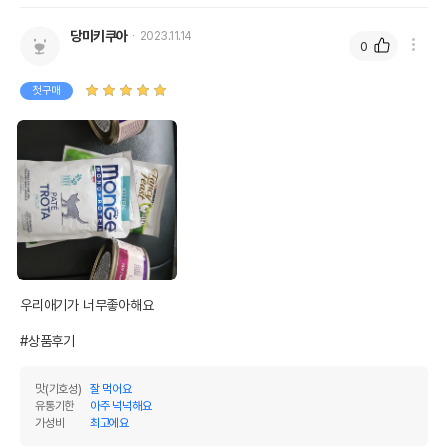
당미키쿠아
2023.11.14
0
첫구매
우리애기가 너무좋아해요 

#상품후기
맛(기호성)
잘 먹어요
유통기한
아주 넉넉해요
가성비
최고에요