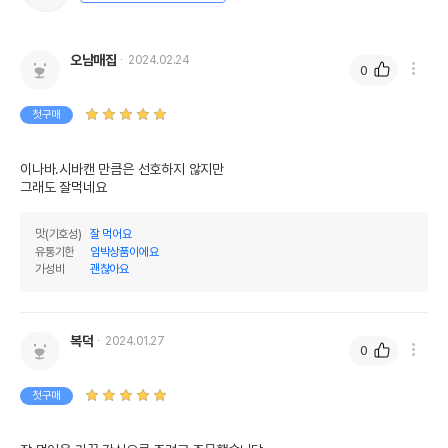
오남매집
2024.02.24
0
첫구매
이나바.시바캔 만큼은 선호하지 않지만

그래도 잘먹네요
맛(기호성)
잘 먹어요
유통기한
임박상품이에요
가성비
괜찮아요
복덕
2024.01.27
0
첫구매