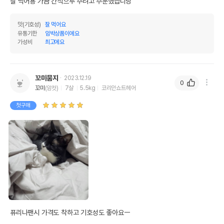
잘 먹어용 가끔 간식으루 주려고 주문했습니당
맛(기호성)
잘 먹어요
유통기한
임박상품이에요
가성비
최고에요
꼬미뭄지
2023.12.19
0
꼬미
(암컷)
7살
5.5kg
코리안쇼트헤어
첫구매
퓨리나팬시 가격도 착하고 기호성도 좋아요ㅡ