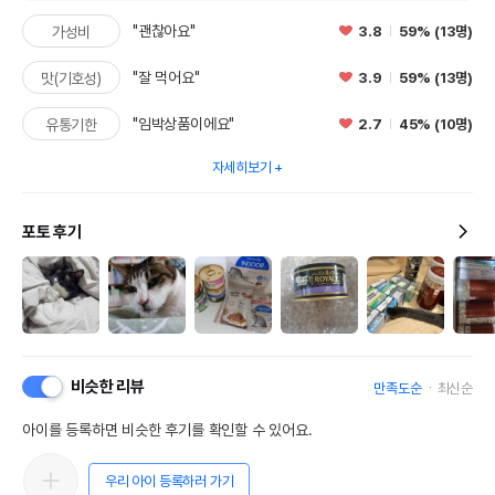
"괜찮아요"
3.8
59% (13명)
가성비
"잘 먹어요"
3.9
59% (13명)
맛(기호성)
"임박상품이에요"
2.7
45% (10명)
유통기한
자세히보기
포토 후기
비슷한 리뷰
만족도순
최신순
아이를 등록하면 비슷한 후기를 확인할 수 있어요.
우리 아이 등록하러 가기