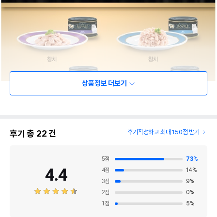
상품정보 더보기
후기 총
22
건
후기작성하고 최대 150점 받기
5
점
73
%
4.4
4
점
14
%
3
점
9
%
2
점
0
%
1
점
5
%