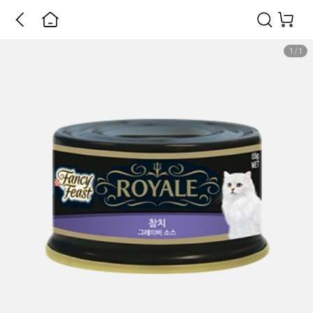
1
/
1