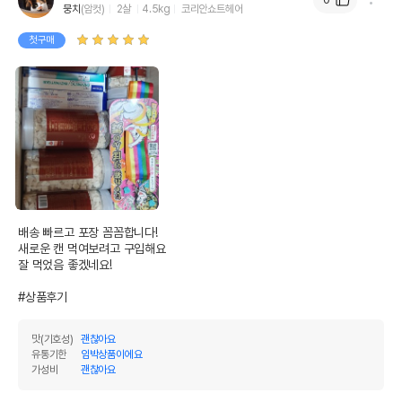
뭉치
(암컷)
2살
4.5kg
코리안쇼트헤어
첫구매
배송 빠르고 포장 꼼꼼합니다!

새로운 캔 먹여보려고 구입해요

잘 먹었음 좋겠네요!

#상품후기
맛(기호성)
괜찮아요
유통기한
임박상품이에요
가성비
괜찮아요