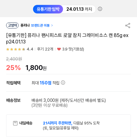
ⓘ
유통기한 임박
24.01.13
까지
고양이
퓨리나
브랜드관 이동
[유통기한] 퓨리나 팬시피스트 로얄 참치 그레이비소스 캔 85g ex
p24.01.13
4.4
후기 22개
3.9 맛(기호성)
2,400원
25%
1,800
원
적립혜택
최대
150점
적립
배송정보
배송비 3,000원
(제주/도서산간 배송비 별도)
(3만원 이상 무료배송)
내일배송
21시까지 주문하면,
다음날 95% 도착
(토, 일요일/공휴일 제외)