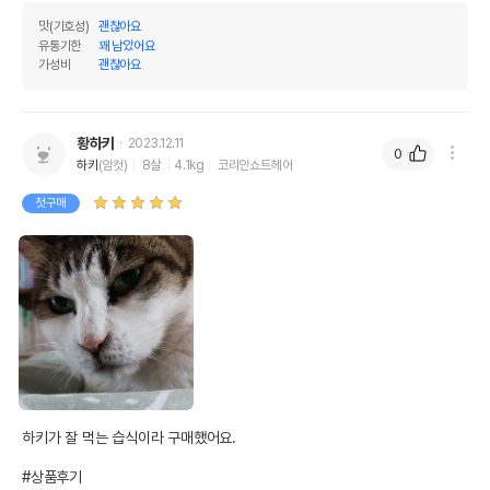
맛(기호성)
괜찮아요
유통기한
꽤 남았어요
가성비
괜찮아요
황하키
2023.12.11
0
하키
(암컷)
8살
4.1kg
코리안쇼트헤어
첫구매
하키가 잘 먹는 습식이라 구매했어요.

#상품후기