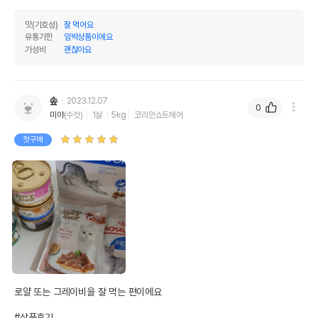
맛(기호성)
잘 먹어요
유통기한
임박상품이에요
가성비
괜찮아요
솦
2023.12.07
0
미야
(수컷)
1살
5kg
코리안쇼트헤어
첫구매
로얄 또는 그레이비을 잘 먹는 편이에요

#상품후기