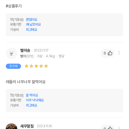
AS책임자와 전화번호
#상품후기
어바웃펫//1644-9601
또는 소비자상담 관련
전화번호
맛(기호성)
괜찮아요
유통기한
꽤 남았어요
유통기한이 최소 2026.12.06이거나 그
가성비
최고에요
이후인 상품이 출고됩니다.
유통기한
단, 상품명에 유통기한 명시된 경우, 해당
유통기한을 따릅니다.
별이송
2023.11.17
0
별이
(암컷)
6살
4.5kg
뱅갈
첫구매
애들이 너무너무 잘먹어요
맛(기호성)
잘 먹어요
유통기한
아주 넉넉해요
가성비
최고에요
새우알칩
2023.11.16
0