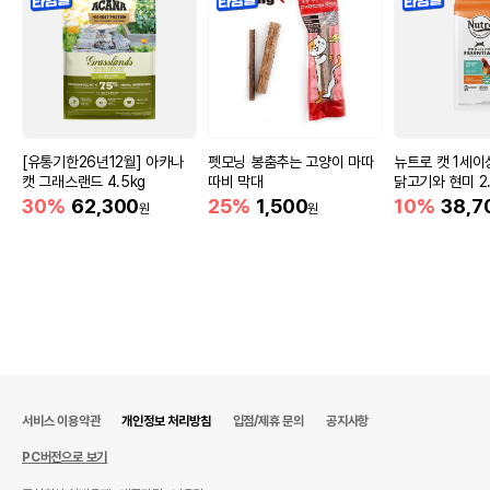
[유통기한26년12월] 아카나
펫모닝 봉춤추는 고양이 마따
뉴트로 캣 1세이
캣 그래스랜드 4.5kg
따비 막대
닭고기와 현미 2.
30%
62,300
25%
1,500
10%
38,7
원
원
서비스 이용약관
개인정보 처리방침
입점/제휴 문의
공지사항
PC버전으로 보기