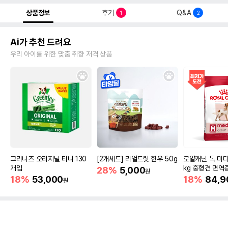
상품정보
후기
Q&A
1
2
Ai가 추천 드려요
우리 아이를 위한 맞춤 취향 저격 상품
그리니즈 오리지널 티니 130
[2개세트] 리얼트릿 한우 50g
로얄캐닌 독 미디
개입
kg 중형견 면역
28%
5,000
원
18%
53,000
18%
84,9
원