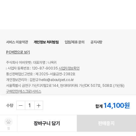
서비스 이용약관
개인정보 처리방침
입점/제휴 문의
공지사항
PC버전으로 보기
주식회사 어바웃펫
대표자명 : 나옥귀
사업자 등록번호 : 120-87-90035
사업자정보확인
통신판매업신고번호 : 제 2025-서울금천-2382호
개인정보관리자 : 김원규 hello@aboutpet.co.kr
서울특별시 금천구 가산디지털2로 144, 현대테라타워 가산DK 507호, 508호 (가산동)
구매안전(에스크로)서비스
© copyright (c) www.aboutpet.co.kr all rights reserved.
14,100
원
수량
합계
장바구니 담기
판매중지
찜