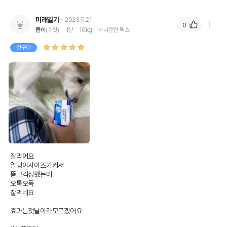
미래일기
2023.11.21
0
똘이
(수컷)
1살
10kg
하나뿐인 믹스
첫구매
잘먹어요

알맹이사이즈가커서

뜯고걱정했는데

오톡오독

잘먹네요

효과는첫날이라모르겠어요
