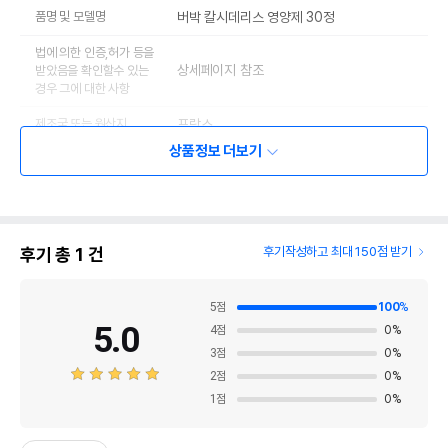
품명 및 모델명
버박 칼시데리스 영양제 30정
법에 의한 인증,허가 등을
상세페이지 참조
받았음을 확인할수 있는
경우 그에 대한 사항
제조국 또는 원산지
프랑스
상품정보 더보기
제조자,수입품의 경우
VIRBAC//버박코리아
수입자를 함께 표기
AS책임자와 전화번호
어바웃펫//1644-9601
또는 소비자상담 관련
전화번호
후기 총
1
건
후기작성하고 최대 150점 받기
유통기한이 최소 2026.12.05이거나 그
이후인 상품이 출고됩니다.
5
점
100
%
유통기한
단, 상품명에 유통기한 명시된 경우, 해당
5.0
4
점
0
%
유통기한을 따릅니다.
3
점
0
%
2
점
0
%
1
점
0
%