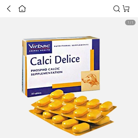
1
/
1