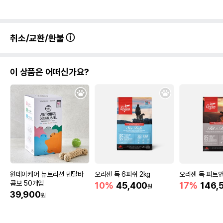
취소/교환/환불
이 상품은 어떠신가요?
원데이케어 뉴트리션 덴탈바
오리젠 독 6피쉬 2kg
오리젠 독 피트앤트
콤보 50개입
10%
45,400
17%
146,
원
39,900
원