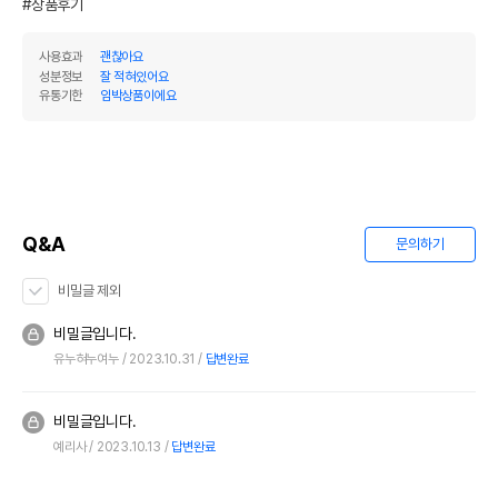
#상품후기
사용효과
괜찮아요
성분정보
잘 적혀있어요
유통기한
임박상품이에요
Q&A
문의하기
비밀글 제외
비밀글입니다.
유누혀누여누
2023.10.31
답변완료
비밀글입니다.
예리사
2023.10.13
답변완료