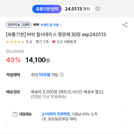
ⓘ
유통기한 임박
24.01.13
까지
강아지 & 고양이
버박
브랜드관 이동
[유통기한] 버박 칼시데리스 영양제 30정 exp24.01.13
5.0
후기 1개
3.0 사용효과
25,000원
43%
14,100
원
적립혜택
최대
150점
적립
배송정보
배송비 3,000원
(제주/도서산간 배송비 별도)
(3만원 이상 무료배송)
내일배송
21시까지 주문하면,
다음날 95% 도착
(토, 일요일/공휴일 제외)