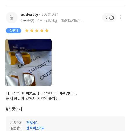
oddwitty
2023.10.31
0
이든
(수컷)
1살
28.4kg
래브라도리트리버
첫구매
다리수술 후 뼈붙으라고 칼슘제 급여중입니다.

돼지 향료가 있어서 기호성 좋아요

#상품후기
사용효과
괜찮아요
성분정보
잘 적혀있어요