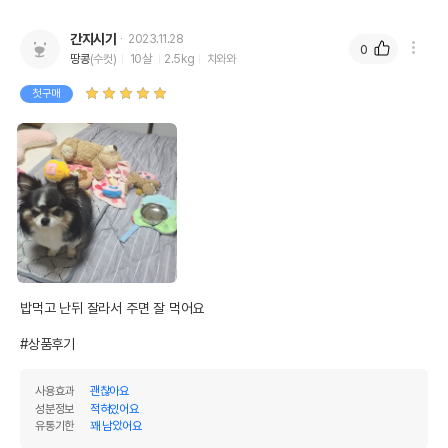
간지시기
2023.11.28
0
땅콩
(수컷)
10살
2.5kg
치와와
첫구매
밥먹고 난뒤 잘라서 주면 잘 먹어요

#상품후기
사용효과
괜찮아요
성분정보
적혀있어요
유통기한
꽤 남았어요