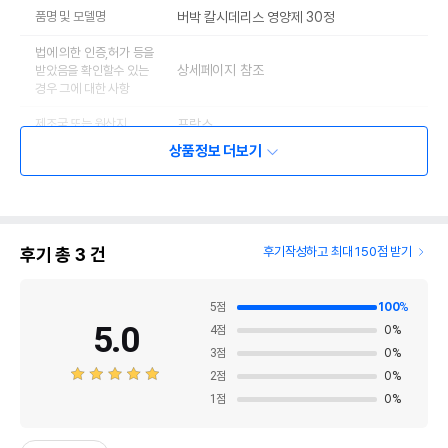
품명 및 모델명
버박 칼시데리스 영양제 30정
법에 의한 인증,허가 등을
상세페이지 참조
받았음을 확인할수 있는
경우 그에 대한 사항
제조국 또는 원산지
프랑스
상품정보 더보기
제조자,수입품의 경우
VIRBAC//버박코리아
수입자를 함께 표기
AS책임자와 전화번호
어바웃펫//1644-9601
또는 소비자상담 관련
전화번호
후기 총
3
건
후기작성하고 최대 150점 받기
유통기한이 최소 2026.12.05이거나 그
이후인 상품이 출고됩니다.
5
점
100
%
유통기한
단, 상품명에 유통기한 명시된 경우, 해당
5.0
4
점
0
%
유통기한을 따릅니다.
3
점
0
%
2
점
0
%
1
점
0
%