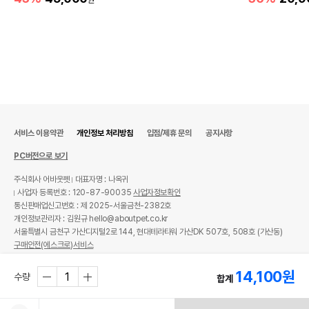
서비스 이용약관
개인정보 처리방침
입점/제휴 문의
공지사항
PC버전으로 보기
주식회사 어바웃펫
대표자명 : 나옥귀
사업자 등록번호 : 120-87-90035
사업자정보확인
통신판매업신고번호 : 제 2025-서울금천-2382호
개인정보관리자 : 김원규 hello@aboutpet.co.kr
서울특별시 금천구 가산디지털2로 144, 현대테라타워 가산DK 507호, 508호 (가산동)
구매안전(에스크로)서비스
© copyright (c) www.aboutpet.co.kr all rights reserved.
14,100
원
수량
합계