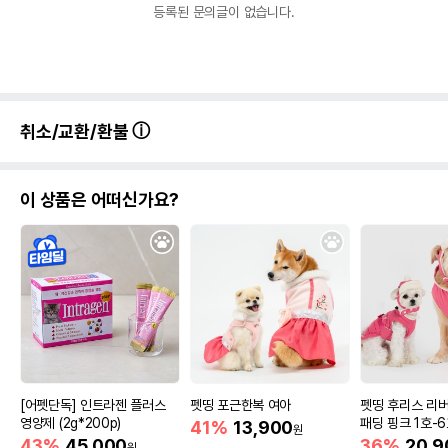
등록된 문의글이 없습니다.
취소/교환/환불
이 상품은 어떠신가요?
[어펫단독] 인트라젠 플러스
펫띵 포근한복 여아
펫띵 후리스 리
영양제 (2g*200p)
패딩 핑크 1호-
41%
13,900
원
43%
45,000
36%
20,9
원