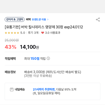
강아지 & 고양이
버박
브랜드관 이동
[유통기한] 버박 칼시데리스 영양제 30정 exp24.01.12
5.0
후기 3개
3.0 사용효과
25,000원
43%
14,100
원
적립혜택
최대
150점
적립
배송정보
배송비 3,000원
(제주/도서산간 배송비 별도)
(3만원 이상 무료배송)
내일배송
21시까지 주문하면,
다음날 95% 도착
(토, 일요일/공휴일 제외)