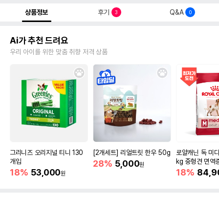
상품정보
후기
Q&A
3
0
Ai가 추천 드려요
우리 아이를 위한 맞춤 취향 저격 상품
그리니즈 오리지널 티니 130
[2개세트] 리얼트릿 한우 50g
로얄캐닌 독 미디
개입
kg 중형견 면역
28%
5,000
원
18%
53,000
18%
84,9
원