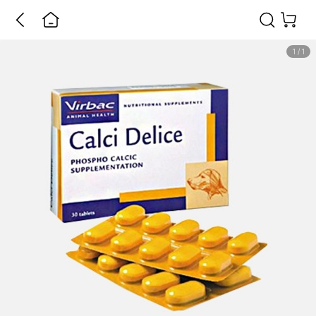
1
/
1