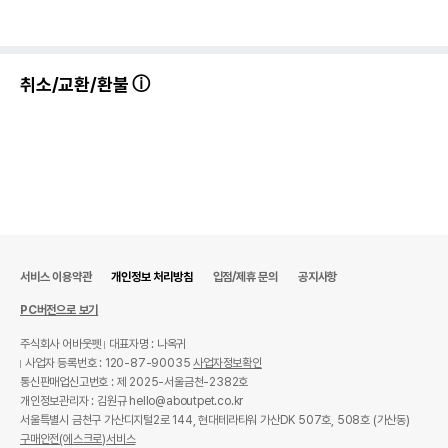
취소/교환/환불
서비스 이용약관
개인정보 처리방침
입점/제휴 문의
공지사항
PC버전으로 보기
주식회사 어바웃펫
대표자명 : 나옥귀
사업자 등록번호 : 120-87-90035
사업자정보확인
통신판매업신고번호 : 제 2025-서울금천-2382호
개인정보관리자 : 김원규 hello@aboutpet.co.kr
서울특별시 금천구 가산디지털2로 144, 현대테라타워 가산DK 507호, 508호 (가산동)
구매안전(에스크로)서비스