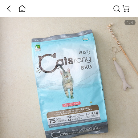
1
/
4