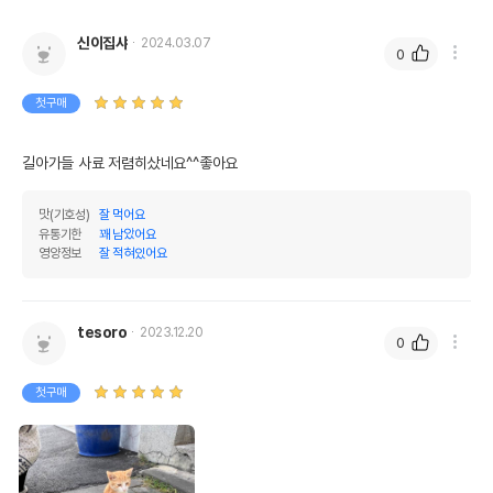
신이집샤
2024.03.07
0
첫구매
길아가들 사료 저렴히샀네요^^좋아요
맛(기호성)
잘 먹어요
유통기한
꽤 남았어요
영양정보
잘 적혀있어요
tesoro
2023.12.20
0
첫구매