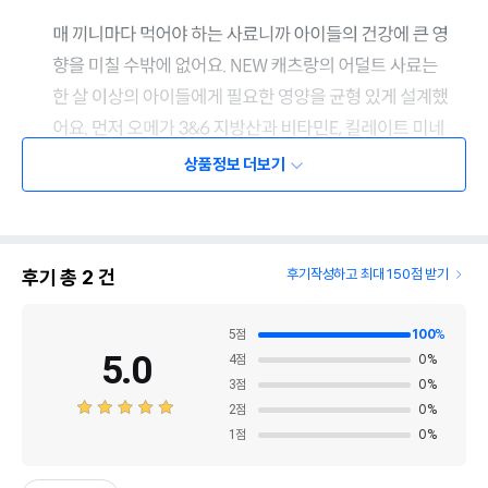
상품정보 더보기
후기 총
2
건
후기작성하고 최대 150점 받기
5
점
100
%
5.0
4
점
0
%
3
점
0
%
2
점
0
%
1
점
0
%