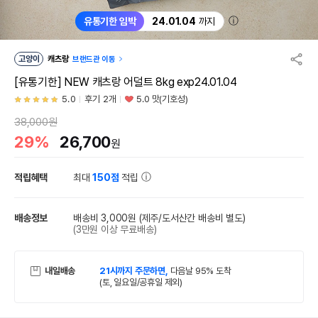
ⓘ
유통기한 임박
24.01.04
까지
고양이
캐츠랑
브랜드관 이동
[유통기한] NEW 캐츠랑 어덜트 8kg exp24.01.04
5.0
후기 2개
5.0 맛(기호성)
38,000원
29%
26,700
원
적립혜택
최대
150점
적립
배송정보
배송비 3,000원
(제주/도서산간 배송비 별도)
(3만원 이상 무료배송)
내일배송
21시까지 주문하면,
다음날 95% 도착
(토, 일요일/공휴일 제외)