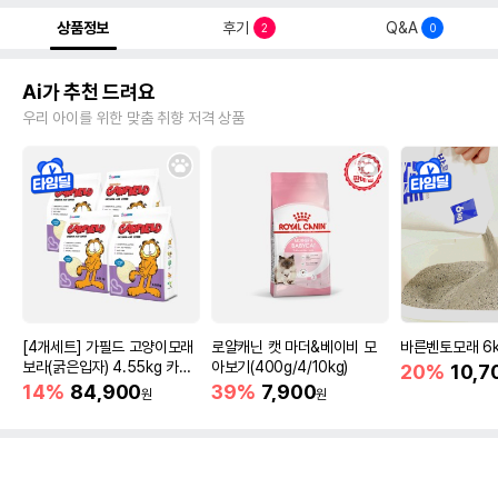
상품정보
후기
Q&A
2
0
Ai가 추천 드려요
우리 아이를 위한 맞춤 취향 저격 상품
[4개세트] 가필드 고양이모래
로얄캐닌 캣 마더&베이비 모
바른벤토모래 6
보라(굵은입자) 4.55kg 카사
아보기(400g/4/10kg)
20%
10,7
바모래
14%
84,900
39%
7,900
원
원