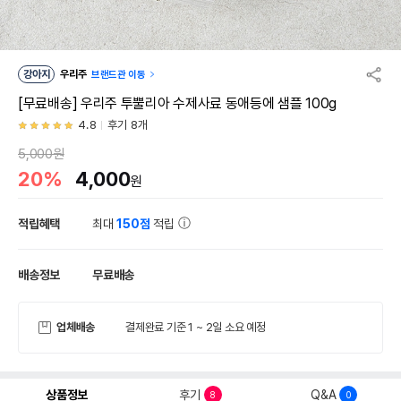
강아지
우리주
브랜드관 이동
[무료배송] 우리주 투뿔리아 수제사료 동애등에 샘플 100g
4.8
후기 8개
5,000원
20%
4,000
원
적립혜택
최대
150점
적립
배송정보
무료배송
업체배송
결제완료 기준 1 ~ 2일 소요 예정
상품정보
후기
Q&A
8
0