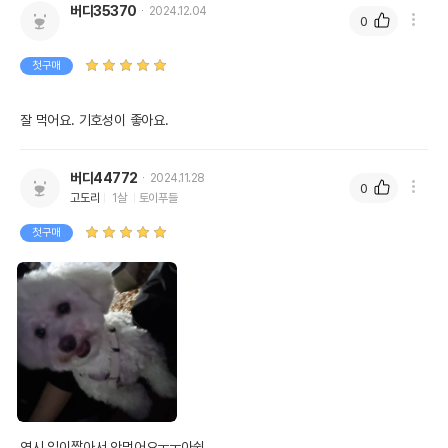
버디35370
2024.12.04
0
첫구매
잘 먹어요. 기호성이 좋아요.
버디44772
2024.11.28
0
고도리
1살
토이푸들
첫구매
역시 입이짧아서 안먹어요ㅜㅜ아쉽