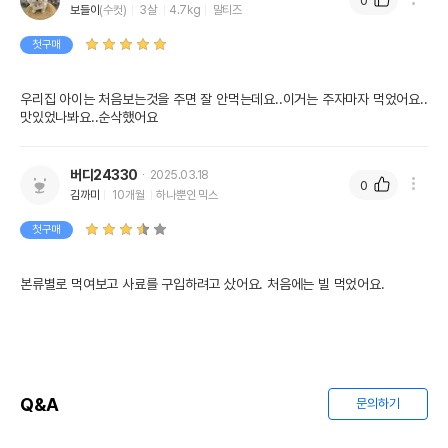
0
보들이
(수컷)
3살
4.7kg
말티즈
첫구매
우리집 아이는 처음보는것을 주면 잘 안먹는데요..이거는 주자마자 먹었어요..
맛있었나봐요..순삭했어요
버디24330
2025.03.18
0
김까미
10개월
하나뿐인 믹스
첫구매
본류별로 먹여보고 사료를 구입하려고 샀어요. 처음에는 빌 먹었어요.
Q&A
문의하기