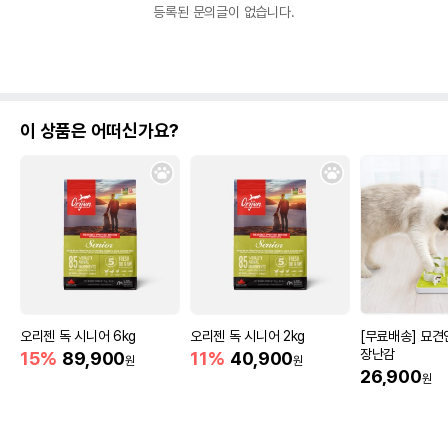
등록된 문의글이 없습니다.
이 상품은 어떠신가요?
오리젠 독 시니어 6kg
오리젠 독 시니어 2kg
[무료배송] 묘
장난감
15%
89,900
11%
40,900
원
원
26,900
원