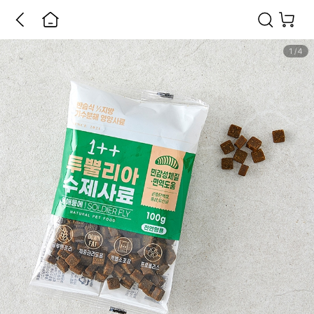
1
/
4