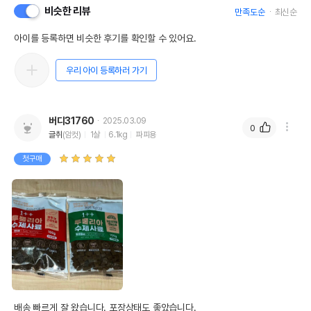
비슷한 리뷰
만족도순
최신순
아이를 등록하면 비슷한 후기를 확인할 수 있어요.
우리 아이 등록하러 가기
버디31760
2025.03.09
0
글취
(암컷)
1살
6.1kg
파피용
첫구매
배송 빠르게 잘 왔습니다. 포장상태도 좋았습니다.
