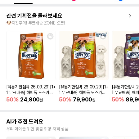
관련 기획전을 둘러보세요
🐶지갑주의! 무료배송 ZONE 오픈!
[유통기한임박 26.09.29][1+
[유통기한임박 26.09.29][1+
[유통기한임박 26.
1 무료배송] 해피독 토스카나
1 무료배송] 해피독 토스카나
1 무료배송] 해
미니 오리&연어 800g
미니 오리&연어 4kg
미니 토끼&연어 
50%
24,900
50%
79,900
50%
89,9
원
원
Ai가 추천 드려요
우리 아이를 위한 맞춤 취향 저격 상품