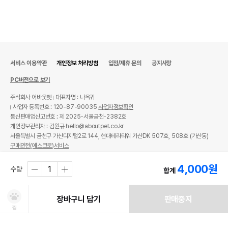
서비스 이용약관
개인정보 처리방침
입점/제휴 문의
공지사항
PC버전으로 보기
주식회사 어바웃펫
대표자명 : 나옥귀
사업자 등록번호 : 120-87-90035
사업자정보확인
통신판매업신고번호 : 제 2025-서울금천-2382호
개인정보관리자 : 김원규 hello@aboutpet.co.kr
서울특별시 금천구 가산디지털2로 144, 현대테라타워 가산DK 507호, 508호 (가산동)
구매안전(에스크로)서비스
© copyright (c) www.aboutpet.co.kr all rights reserved.
4,000
원
수량
합계
장바구니 담기
판매중지
찜