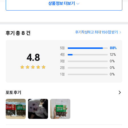
상품정보 더보기
후기 총
8
건
후기작성하고 최대 150점 받기
5
점
88
%
4.8
4
점
12
%
3
점
0
%
2
점
0
%
1
점
0
%
포토 후기