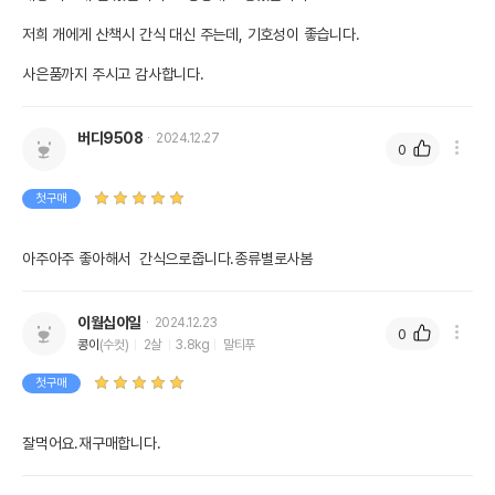
저희 개에게 산책시 간식 대신 주는데, 기호성이 좋습니다.

버디9508
2024.12.27
0
첫구매
아주아주 좋아해서  간식으로줍니다.종류별로사봄
이월십이일
2024.12.23
0
콩이
(수컷)
2살
3.8kg
말티푸
첫구매
잘먹어요.재구매합니다.