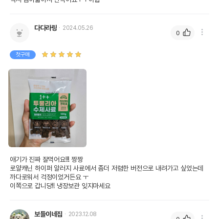
다다라링
2024.05.26
0
첫구매
애기가 진짜 잘먹어요!!! 짱짱 

로얄캐닌 하이퍼 알러지 사료에서 좀더 저렴한 버전으로 내려가고 싶었는데 
까다로워서 걱정이었거든요 ㅜ

이쪽으로 갑니당!! 냉장보관 잊지마세요
보들이네집
2023.12.08