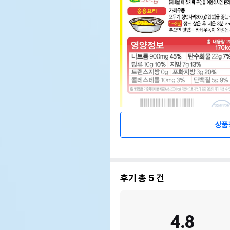
상품
상품 필수 정보
후기 총
5
건
식품의 유형
상품
생산자 및 소재지 (수입품의
4.8
상품
경우 생산자, 수입자 및