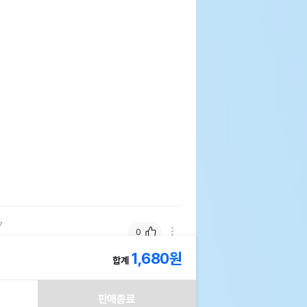
기 3분카레 매운맛200g
기한이 최소 2026.12.06이거나 그 이후인
이 출고됩니다.
 상품명에 유통기한 명시된 경우, 해당
기한을 따릅니다.
7
0
1,680
원
합계
판매종료