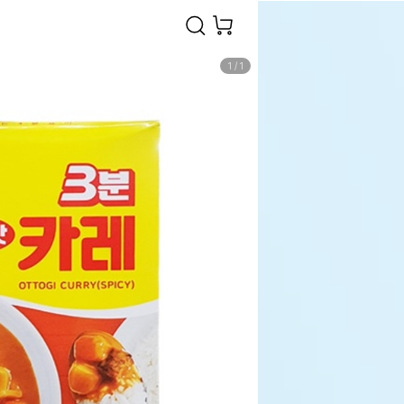
1
/
1