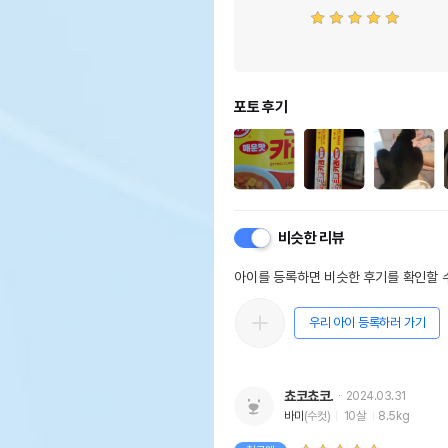
제조국)
제조연월일, 소비기한 또는
상품
품질유지기한
포장단위별 용량(중량),수량
상품
포토 후기
원재료명 및 함량
상품
영양성분
상품
유전자변형식품에 해당하는
상품
경우의 표시
비슷한 리뷰
영유아식 또는 체중조절식품
상품
등에 해당하는 경우 표시광고
아이를 등록하면 비슷한 후기를 확인할 수
사전심의필
수입식품의 경우
우리 아이 등록하러 가기
"수입식품안전관리 특별법에
상품
따른 수입신고를 필함"의
문구
쵸코쵸코.
2024.03.31
소비자상담관련 전화번호
어바웃
바미
(수컷)
10살
8.5kg
소비자안전을 위한 주의사항
상품