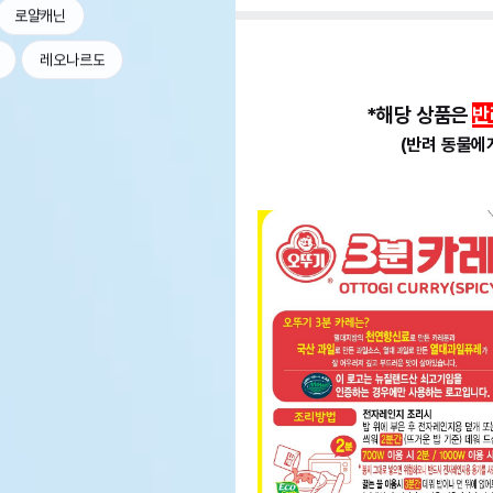
로얄캐닌
레오나르도
*해당 상품은
반
(반려 동물에