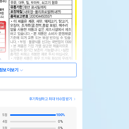
정보 더보기
후기작성하고 최대 150점 받기
상세설명 참조
5
점
100
%
4
점
0
%
상세설명 참조
3
점
0
%