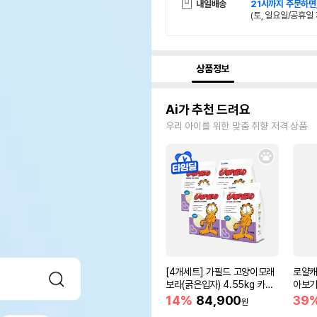
내일배송
21시까지 주문하면
(토, 일요일/공휴일 
상품정보
Ai가 추천 드려요
우리 아이를 위한 맞춤 취향 저격 상품
[4개세트] 가필드 고양이모래
로얄캐
보라(굵은입자) 4.55kg 카사
아보기(
바모래
14%
84,900
39
원