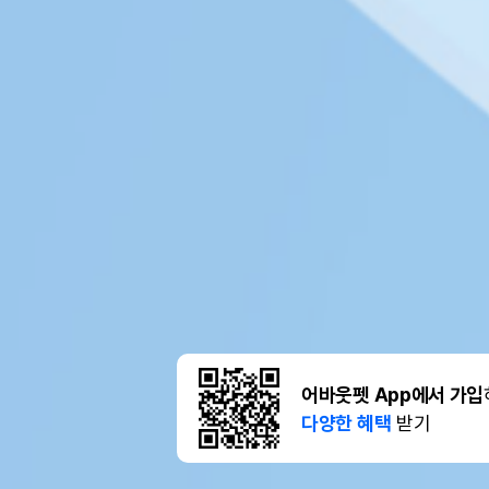
어바웃펫 App에서 가입
다양한 혜택
받기