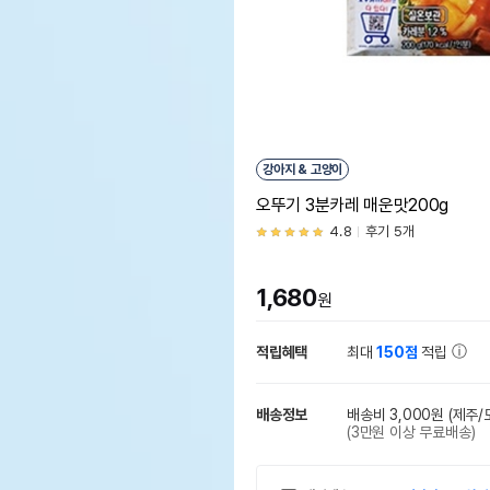
강아지 & 고양이
오뚜기 3분카레 매운맛200g
4.8
후기 5개
1,680
원
적립혜택
최대
150점
적립
배송정보
배송비 3,000원
(제주/
(3만원 이상 무료배송)