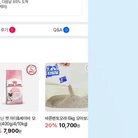
,
다음날 95% 도착
제외)
후기
Q&A
5
0
닌 캣 마더&베이비 모
바른벤토모래 6kg 모아보기
로얄캐닌 캣 인도어 4k
400g/4/10kg)
새 감소
20%
10,700
원
%
7,900
16%
55,000
원
원