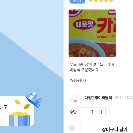
첫구매
제품명
오뚜
유통
상품
유통기한
단,
유통
무료배송 금액 맞추느라 ㅎㅎ

비상식 주문했네요~

#상품후기
다정한밍이와들레
2024.03.0
하고
수량
첫구매
장바구니 담기