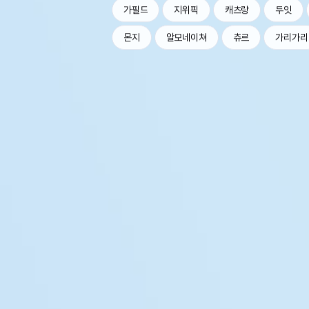
가필드
지위픽
캐츠랑
두잇
몬지
알모네이쳐
츄르
가리가리