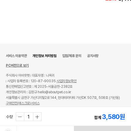
서비스 이용약관
개인정보 처리방침
입점/제휴 문의
공지사항
PC버전으로 보기
주식회사 어바웃펫
대표자명 : 나옥귀
사업자 등록번호 : 120-87-90035
사업자정보확인
통신판매업신고번호 : 제 2025-서울금천-2382호
개인정보관리자 : 김원규 hello@aboutpet.co.kr
서울특별시 금천구 가산디지털2로 144, 현대테라타워 가산DK 507호, 508호 (가산동)
구매안전(에스크로)서비스
© copyright (c) www.aboutpet.co.kr all rights reserved.
3,580
원
수량
합계