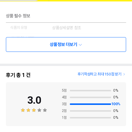
상품 필수 정보
식품의 유형
상품상세설명 참조
생산자 및 소재지
상품상세설명 참조
(수입품의 경우 생산자,
상품정보 더보기
수입자 및 제조국)
제조연월일, 소비기한
상품상세설명 참조
또는 품질유지기한
후기 총
1
건
후기작성하고 최대 150점 받기
포장단위별 용량(중량),
상품상세설명 참조
수량
원재료명 및 함량
상품상세설명 참조
5
점
0
%
3.0
4
점
0
%
영양성분
상품상세설명 참조
3
점
100
%
2
점
0
%
유전자변형식품에
상품상세설명 참조
해당하는 경우의 표시
1
점
0
%
영유아식 또는