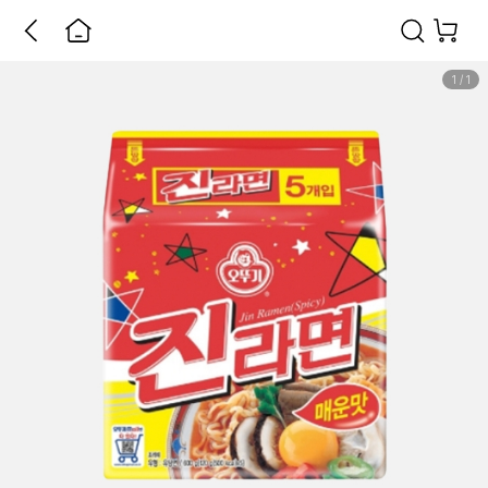
1
/
1