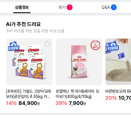
상품정보
후기
Q&A
1
0
Ai가 추천 드려요
우리 아이를 위한 맞춤 취향 저격 상품
[4개세트] 가필드 고양이모래
로얄캐닌 캣 마더&베이비 모
바른벤토모래 6
보라(굵은입자) 4.55kg 카사
아보기(400g/4/10kg)
20%
10,7
바모래
14%
84,900
39%
7,900
원
원