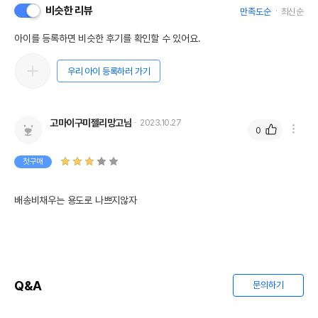
체중조절식품 등에
상품상세설명 참조
비슷한 리뷰
만족도순
최신순
해당하는 경우 표시광고
사전심의필
아이를 등록하면 비슷한 후기를 확인할 수 있어요.
수입식품의 경우
"수입식품안전관리
상품상세설명 참조
우리 아이 등록하러 가기
특별법에 따른 수입신고를
필함"의 문구
소비자상담관련 전화번호
어바웃펫 // 1644-9601
고마이구미젤리망고님
2023.10.27
0
소비자안전을 위한
상품상세설명 참조
주의사항
첫구매
오뚜기 진라면 매운맛 120g*5입
제품명
배송비채우는 용도로 나쁘지않자
유통기한이 최소 2026.12.06이거나 그
이후인 상품이 출고됩니다.
유통기한
단, 상품명에 유통기한 명시된 경우, 해당
유통기한을 따릅니다.
Q&A
문의하기