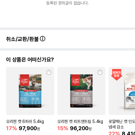
등록된 문의글이 없습니다.
취소/교환/환불
이 상품은 어떠신가요?
오리젠 캣 6피쉬 5.4kg
오리젠 캣 피트앤트림 5.4kg
로얄캐닌 캣 인도
냄새 감소
17%
97,900
15%
96,200
원
원
22%
8,41