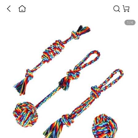
1
/
4