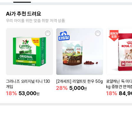
Ai가 추천 드려요
우리 아이를 위한 맞춤 취향 저격 상품
그리니즈 오리지널 티니 130
[2개세트] 리얼트릿 한우 50g
로얄캐닌 독 미디
개입
kg 중형견 면역
28%
5,000
원
18%
53,000
18%
84,9
원