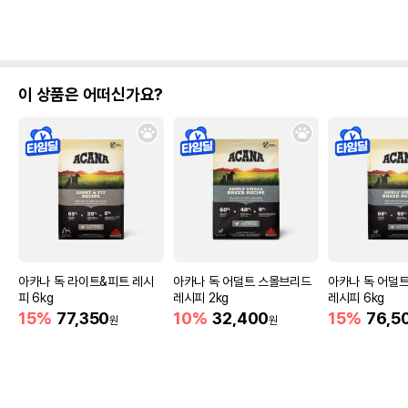
이 상품은 어떠신가요?
아카나 독 라이트&피트 레시
아카나 독 어덜트 스몰브리드
아카나 독 어덜
피 6kg
레시피 2kg
레시피 6kg
15%
77,350
10%
32,400
15%
76,5
원
원