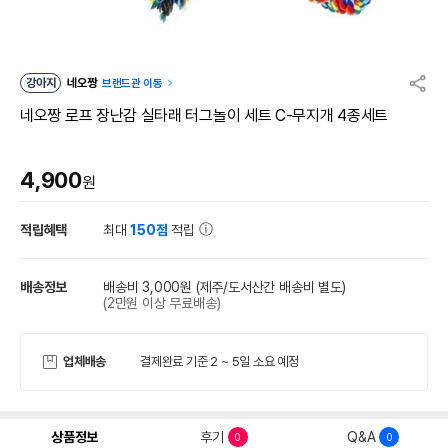
강아지
네오짱
브랜드관 이동
네오짱 로프 장난감 실타래 터그놀이 세트 C-무지개 4종세트
4,900
원
적립혜택
최대
150점
적립
배송정보
배송비 3,000원
(제주/도서산간 배송비 별도)
(2만원 이상 무료배송)
업체배송
결제완료 기준 2 ~ 5일 소요 예정
상품정보
후기
Q&A
0
0