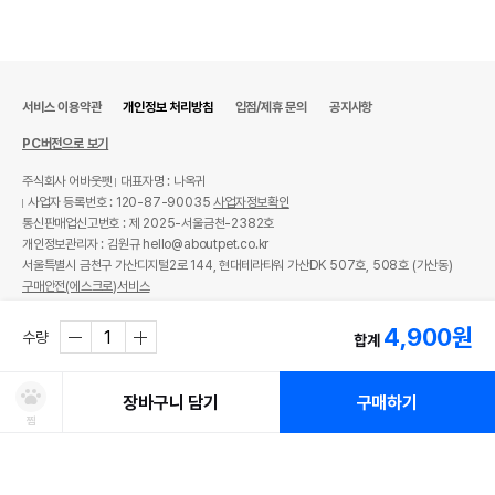
서비스 이용약관
개인정보 처리방침
입점/제휴 문의
공지사항
PC버전으로 보기
주식회사 어바웃펫
대표자명 : 나옥귀
사업자 등록번호 : 120-87-90035
사업자정보확인
통신판매업신고번호 : 제 2025-서울금천-2382호
개인정보관리자 : 김원규 hello@aboutpet.co.kr
서울특별시 금천구 가산디지털2로 144, 현대테라타워 가산DK 507호, 508호 (가산동)
구매안전(에스크로)서비스
© copyright (c) www.aboutpet.co.kr all rights reserved.
4,900
원
수량
합계
장바구니 담기
구매하기
찜
처방사료 주문 시 확인해주세요!
쿠폰보기
적립혜택
취소/ 교환/ 환불
유통기한 임박 상품
최저가 도전 상품
AI검색
AI검색