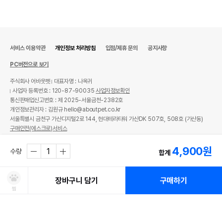
서비스 이용약관
개인정보 처리방침
입점/제휴 문의
공지사항
PC버전으로 보기
주식회사 어바웃펫
대표자명 : 나옥귀
사업자 등록번호 : 120-87-90035
사업자정보확인
통신판매업신고번호 : 제 2025-서울금천-2382호
개인정보관리자 : 김원규 hello@aboutpet.co.kr
서울특별시 금천구 가산디지털2로 144, 현대테라타워 가산DK 507호, 508호 (가산동)
구매안전(에스크로)서비스
© copyright (c) www.aboutpet.co.kr all rights reserved.
4,900
원
수량
합계
장바구니 담기
구매하기
찜
처방사료 주문 시 확인해주세요!
쿠폰보기
적립혜택
취소/ 교환/ 환불
유통기한 임박 상품
최저가 도전 상품
AI검색
AI검색