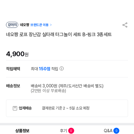
강아지
네오짱
브랜드관 이동
네오짱 로프 장난감 실타래 터그놀이 세트 B-핑크 3종세트
4,900
원
적립혜택
최대
150점
적립
배송정보
배송비 3,000원
(제주/도서산간 배송비 별도)
(2만원 이상 무료배송)
업체배송
결제완료 기준 2 ~ 5일 소요 예정
상품정보
후기
Q&A
0
0