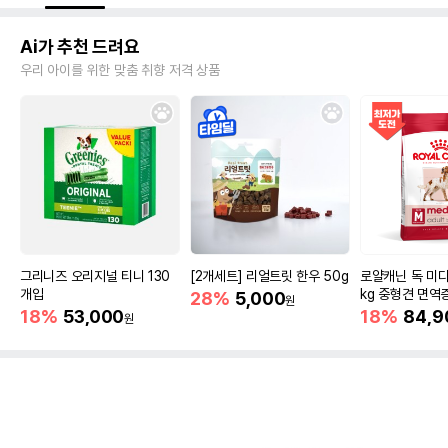
Ai가 추천 드려요
우리 아이를 위한 맞춤 취향 저격 상품
그리니즈 오리지널 티니 130
[2개세트] 리얼트릿 한우 50g
로얄캐닌 독 미디
개입
kg 중형견 면역
28%
5,000
원
18%
53,000
18%
84,9
원