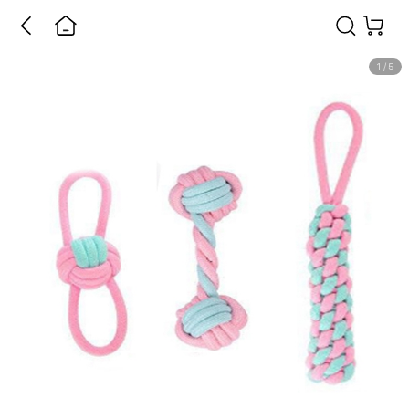
1
/
5