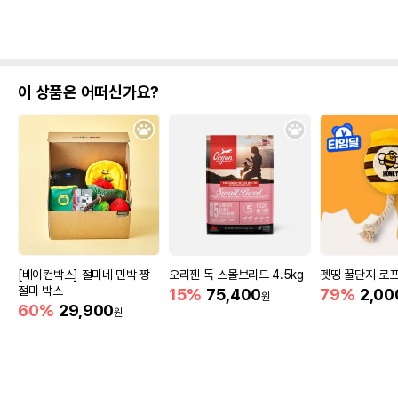
이 상품은 어떠신가요?
[베이컨박스] 절미네 민박 짱
오리젠 독 스몰브리드 4.5kg
펫띵 꿀단지 로프
절미 박스
15%
75,400
79%
2,00
원
60%
29,900
원