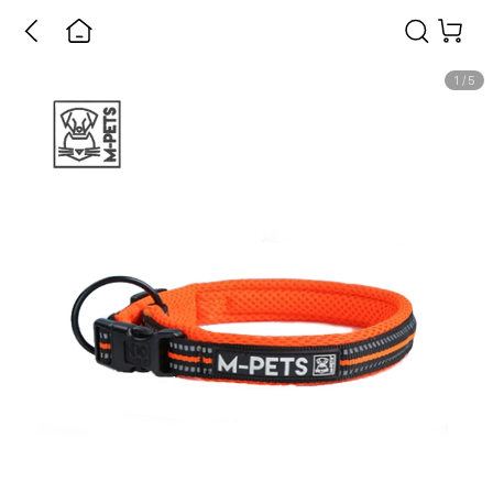
1
/
5