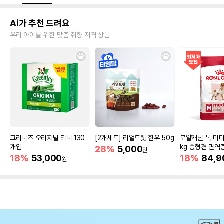
Ai가 추천 드려요
우리 아이를 위한 맞춤 취향 저격 상품
그리니즈 오리지널 티니 130
[2개세트] 리얼트릿 한우 50g
로얄캐닌 독 미디
개입
kg 중형견 면역
28%
5,000
원
18%
53,000
18%
84,9
원