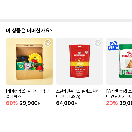
이 상품은 어떠신가요?
[베이컨박스] 절미네 민박 짱
스텔라앤츄이스 츄이스 치킨
[습식캔 증정] 
절미 박스
디너패티 397g
니 인도어 시니어
움
60%
29,900
64,000
20%
39,0
원
원