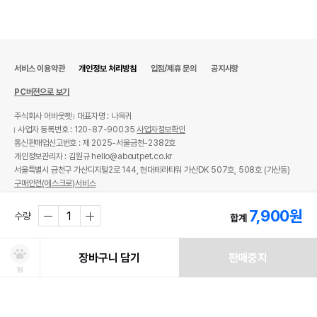
서비스 이용약관
개인정보 처리방침
입점/제휴 문의
공지사항
PC버전으로 보기
주식회사 어바웃펫
대표자명 : 나옥귀
사업자 등록번호 : 120-87-90035
사업자정보확인
통신판매업신고번호 : 제 2025-서울금천-2382호
개인정보관리자 : 김원규 hello@aboutpet.co.kr
서울특별시 금천구 가산디지털2로 144, 현대테라타워 가산DK 507호, 508호 (가산동)
구매안전(에스크로)서비스
© copyright (c) www.aboutpet.co.kr all rights reserved.
7,900
원
수량
합계
장바구니 담기
판매중지
찜
처방사료 주문 시 확인해주세요!
쿠폰보기
적립혜택
취소/ 교환/ 환불
유통기한 임박 상품
최저가 도전 상품
AI검색
AI검색