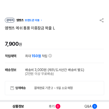
강아지
엠펫츠
브랜드관 이동
엠펫츠 메쉬 통풍 이중잠금 목줄 L
7,900
원
적립혜택
최대
150점
적립
배송정보
배송비 3,000원
(제주/도서산간 배송비 별도)
(2만원 이상 무료배송)
업체배송
결제완료 기준 2 ~ 5일 소요 예정
상품정보
후기
Q&A
0
0