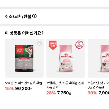
취소/교환/환불
이 상품은 어떠신가요?
오리젠 캣 피트앤트림 5.4kg
로얄캐닌 캣 키튼 400g 면역
로얄캐닌 캣 마더
기능 강화
0g 면역증진
15%
96,200
원
28%
7,750
39%
7,90
원