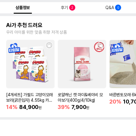
상품정보
후기
Q&A
2
0
Ai가 추천 드려요
우리 아이를 위한 맞춤 취향 저격 상품
[4개세트] 가필드 고양이모래
로얄캐닌 캣 마더&베이비 모
바른벤토모래 6
보라(굵은입자) 4.55kg 카사
아보기(400g/4/10kg)
20%
10,7
바모래
14%
84,900
39%
7,900
원
원