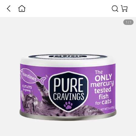
1
/
1