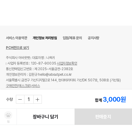
서비스 이용약관
개인정보 처리방침
입점/제휴 문의
공지사항
PC버전으로 보기
주식회사 어바웃펫
대표자명 : 나옥귀
사업자 등록번호 : 120-87-90035
사업자정보확인
통신판매업신고번호 : 제 2025-서울금천-2382호
개인정보관리자 : 김원규 hello@aboutpet.co.kr
서울특별시 금천구 가산디지털2로 144, 현대테라타워 가산DK 507호, 508호 (가산동)
구매안전(에스크로)서비스
© copyright (c) www.aboutpet.co.kr all rights reserved.
3,000
원
수량
합계
장바구니 담기
판매중지
찜