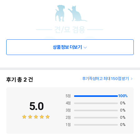
상품정보 더보기
후기 총
2
건
후기작성하고 최대 150점 받기
5
점
100
%
5.0
4
점
0
%
3
점
0
%
2
점
0
%
1
점
0
%