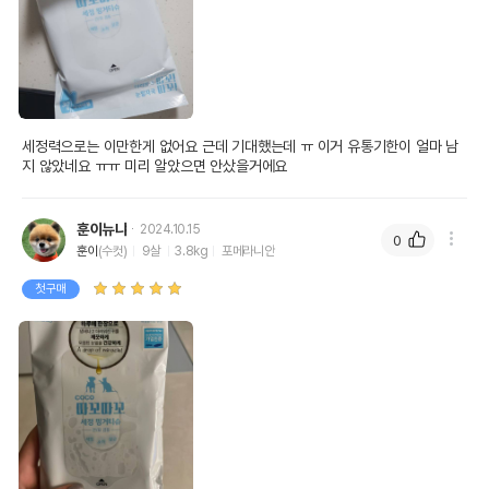
세정력으로는 이만한게 없어요 근데 기대했는데 ㅠ 이거 유통기한이 얼마 남
지 않았네요 ㅠㅠ 미리 알았으면 안샀을거에요
훈이뉴냐
2024.10.15
0
훈이
(수컷)
9살
3.8kg
포메라니안
첫구매