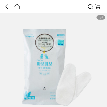
1
/
4