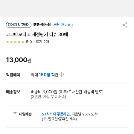
강아지 & 고양이
코코쓰담쓰담
브랜드관 이동
코코따꼬따꼬 세정핑거 티슈 30매
5.0
후기 2개
13,000
원
적립혜택
최대
150점
적립
배송정보
배송비 3,000원
(제주/도서산간 배송비 별도)
(3만원 이상 무료배송)
내일배송
21시까지 주문하면,
다음날 95% 도착
(토, 일요일/공휴일 제외)