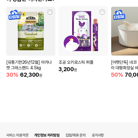
[유통기한26년12월] 아카나
조공 오키로스틱 퍼플
[어펫단독] 네코
캣 그래스랜드 4.5kg
이 대형화장실 
3,200
원
30%
62,300
50%
70,0
원
서비스 이용약관
개인정보 처리방침
입점/제휴 문의
공지사항