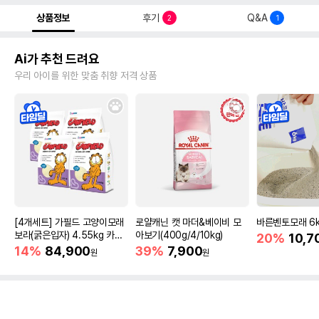
상품정보
후기
Q&A
2
1
Ai가 추천 드려요
우리 아이를 위한 맞춤 취향 저격 상품
[4개세트] 가필드 고양이모래
로얄캐닌 캣 마더&베이비 모
바른벤토모래 6
보라(굵은입자) 4.55kg 카사
아보기(400g/4/10kg)
20%
10,7
바모래
14%
84,900
39%
7,900
원
원