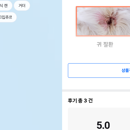
식 캔
거더
고집츄르
상품
후기 총
3
건
5.0