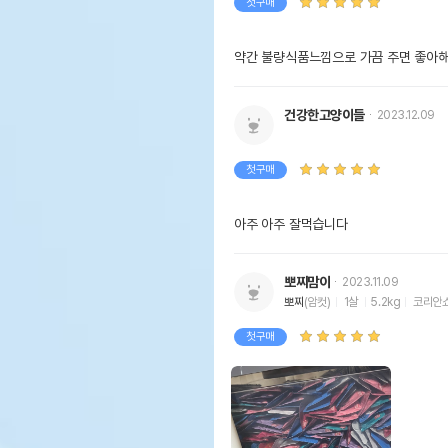
첫구매
약간 불량식품느낌으로 가끔 주면 좋아
건강한고양이들
2023.12.09
첫구매
아주 아주 잘먹습니다
뽀찌맘이
2023.11.09
뽀찌
(암컷)
1살
5.2kg
코리안
첫구매