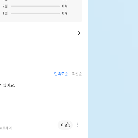
2
점
0
%
1
점
0
%
만족도순
최신순
 있어요.
0
쇼트헤어