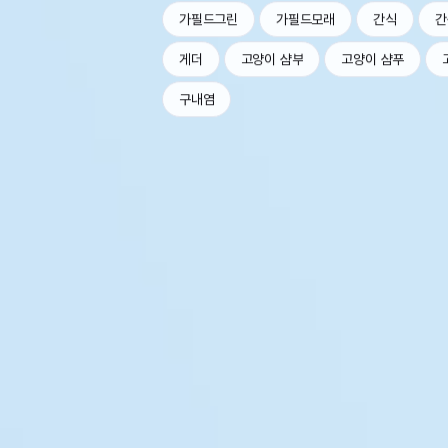
가필드그린
가필드모래
간식
간
게더
고양이 샴부
고양이 샴푸
구내염