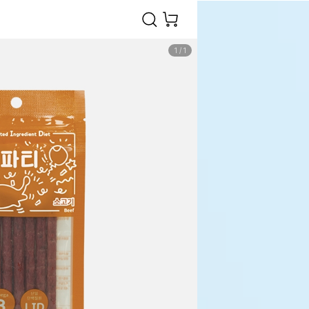
1
/
1