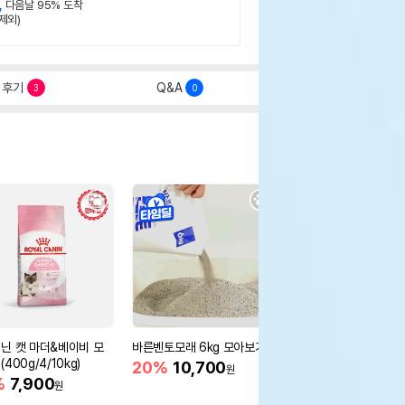
,
다음날 95% 도착
제외)
후기
Q&A
3
0
닌 캣 마더&베이비 모
바른벤토모래 6kg 모아보기
로얄캐닌 캣 인도어 4k
400g/4/10kg)
새 감소
20%
10,700
원
%
7,900
16%
55,000
원
원