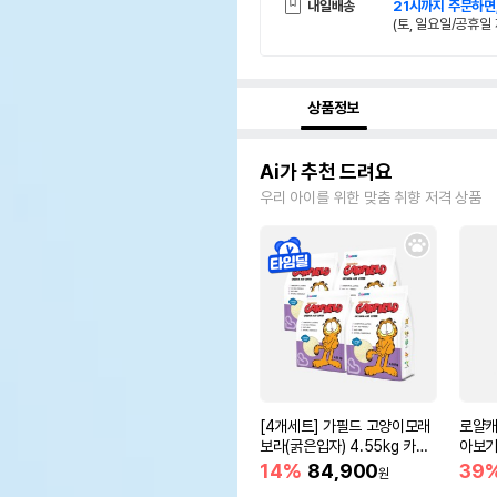
내일배송
21시까지 주문하면
(토, 일요일/공휴일 
상품정보
Ai가 추천 드려요
우리 아이를 위한 맞춤 취향 저격 상품
[4개세트] 가필드 고양이모래
로얄캐
보라(굵은입자) 4.55kg 카사
아보기(
바모래
14%
84,900
39
원