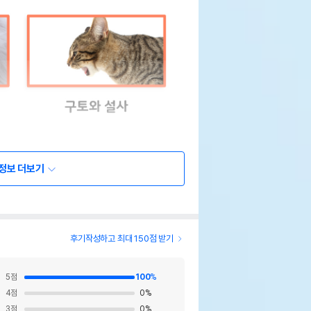
정보 더보기
후기작성하고 최대 150점 받기
5
점
100
%
4
점
0
%
3
점
0
%