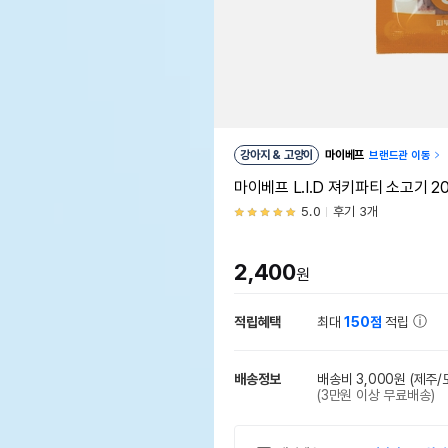
강아지 & 고양이
마이베프
브랜드관 이동
마이베프 L.I.D 져키파티 소고기 20
5.0
후기 3개
2,400
원
적립혜택
최대
150점
적립
배송정보
배송비 3,000원
(제주/
(3만원 이상 무료배송)