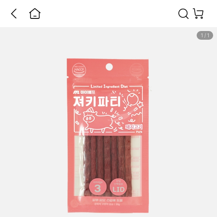
1
/
1