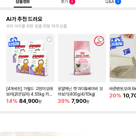
상품정보
후기
Q&A
0
0
Ai가 추천 드려요
우리 아이를 위한 맞춤 취향 저격 상품
[4개세트] 가필드 고양이모래
로얄캐닌 캣 마더&베이비 모
바른벤토모래 6
보라(굵은입자) 4.55kg 카사
아보기(400g/4/10kg)
20%
10,7
바모래
14%
84,900
39%
7,900
원
원