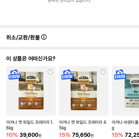
등록된 문의글이 없습니다.
취소/교환/환불
이 상품은 어떠신가요?
아카나 캣 와일드 프레이리 1.
아카나 캣 와일드 프레이리 4.
아카나 바운티풀 
8kg
5kg
g
10%
39,600
15%
75,650
15%
72,2
원
원