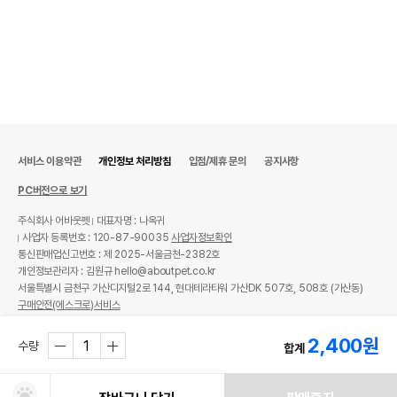
서비스 이용약관
개인정보 처리방침
입점/제휴 문의
공지사항
PC버전으로 보기
주식회사 어바웃펫
대표자명 : 나옥귀
사업자 등록번호 : 120-87-90035
사업자정보확인
통신판매업신고번호 : 제 2025-서울금천-2382호
개인정보관리자 : 김원규 hello@aboutpet.co.kr
서울특별시 금천구 가산디지털2로 144, 현대테라타워 가산DK 507호, 508호 (가산동)
구매안전(에스크로)서비스
© copyright (c) www.aboutpet.co.kr all rights reserved.
2,400
원
수량
합계