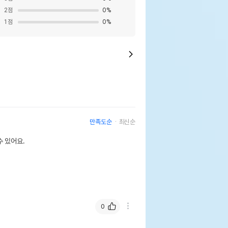
2
점
0
%
1
점
0
%
만족도순
최신순
 있어요.
0