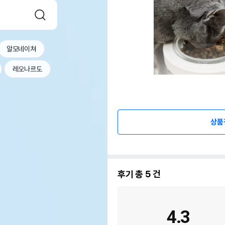
알모네이쳐
레오나르도
상품
후기 총
5
건
4.3