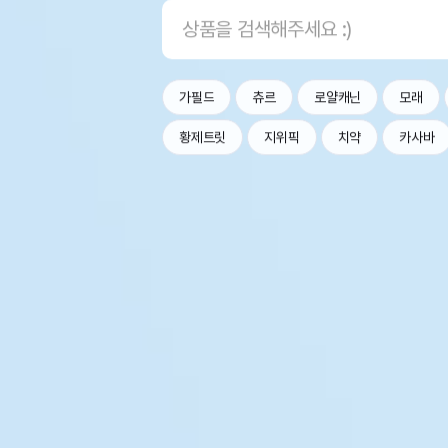
가필드
츄르
로얄캐닌
모래
황제트릿
지위픽
치약
카사바