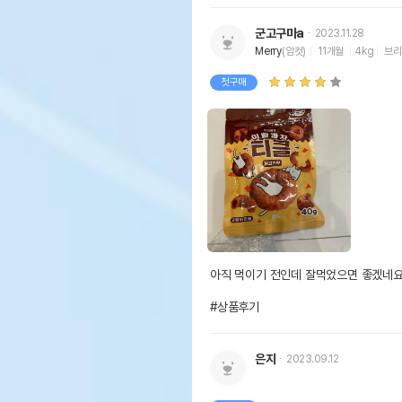
군고구마a
2023.11.28
Merry
(암컷)
11개월
4kg
브리
첫구매
아직 먹이기 전인데 잘먹었으면 좋겠네요
#상품후기
은지
2023.09.12