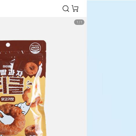
1
/
1