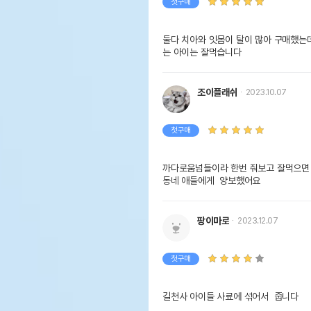
첫구매
둘다 치아와 잇몸이 탈이 많아 구매했는
는 아이는 잘먹습니다
조이플래쉬
2023.10.07
첫구매
까다로움넘들이라 한번 줘보고 잘먹으면 추
동네 애들에게  양보했어요 
팡이마로
2023.12.07
첫구매
길천사 아이들 사료에 섞어서  줍니다