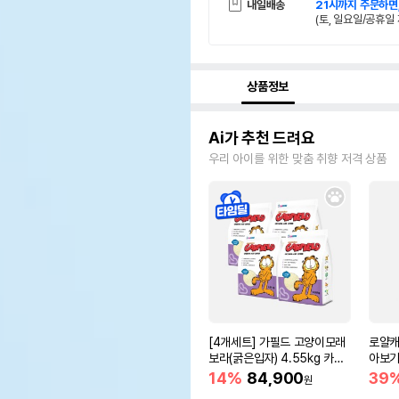
내일배송
21시까지 주문하면
(토, 일요일/공휴일 
상품정보
Ai가 추천 드려요
우리 아이를 위한 맞춤 취향 저격 상품
[4개세트] 가필드 고양이모래
로얄캐
보라(굵은입자) 4.55kg 카사
아보기(
바모래
14%
84,900
39
원