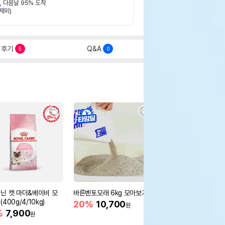
,
다음날 95% 도착
제외)
후기
Q&A
5
0
닌 캣 마더&베이비 모
바른벤토모래 6kg 모아보기
로얄캐닌 캣 인도어 4k
400g/4/10kg)
새 감소
20%
10,700
원
%
7,900
16%
55,000
원
원