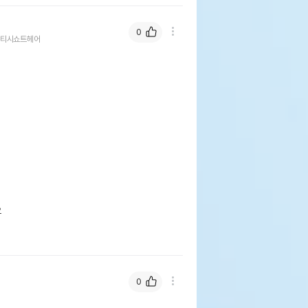
0
티시쇼트헤어


0