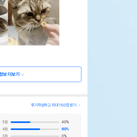
정보 더보기
후기작성하고 최대 150점 받기
5
점
40
%
4
점
60
%
3
점
0
%