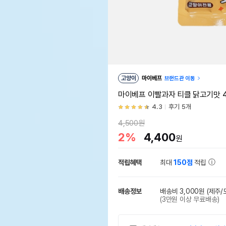
고양이
마이베프
브랜드관 이동
마이베프 이빨과자 티클 닭고기맛 4
4.3
후기 5개
4,500원
2%
4,400
원
적립혜택
최대
150점
적립
배송정보
배송비 3,000원
(제주/
(3만원 이상 무료배송)