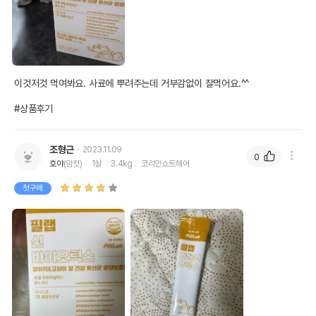
이것저것 먹여봐요. 사료에 뿌려주는데 거부감없이 잘먹어요.^^

#상품후기
조형근
2023.11.09
0
호야
(암컷)
1살
3.4kg
코리안쇼트헤어
첫구매