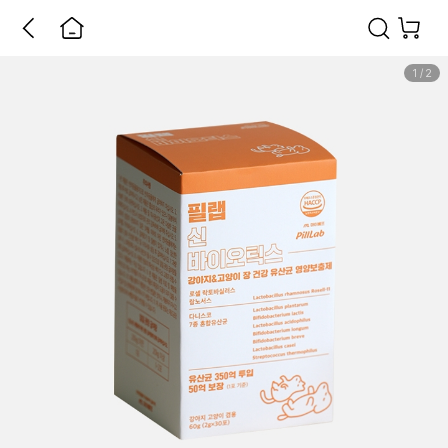
1
/
2