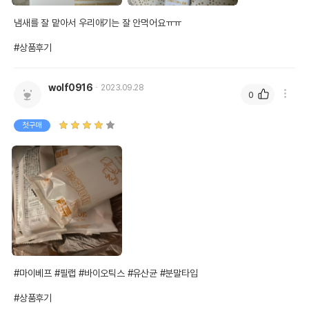
냄새를 잘 맡아서 우리애기는 잘 안먹어요ㅠㅠ

#상품후기
wolf0916
2023.09.28
0
첫구매
#마이베프 #필랩 #바이오틱스 #유산균 #분말타입

#상품후기