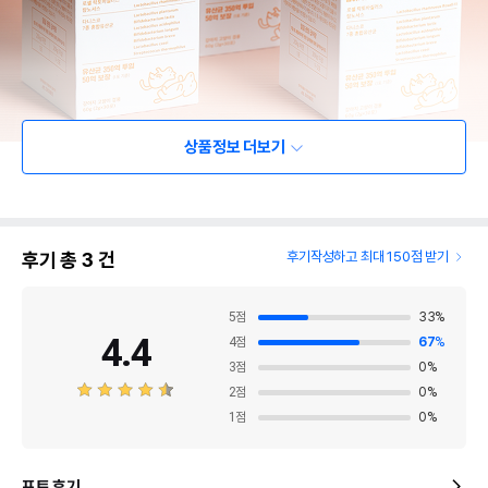
상품정보 더보기
후기 총
3
건
후기작성하고 최대 150점 받기
5
점
33
%
4.4
4
점
67
%
3
점
0
%
2
점
0
%
1
점
0
%
포토 후기