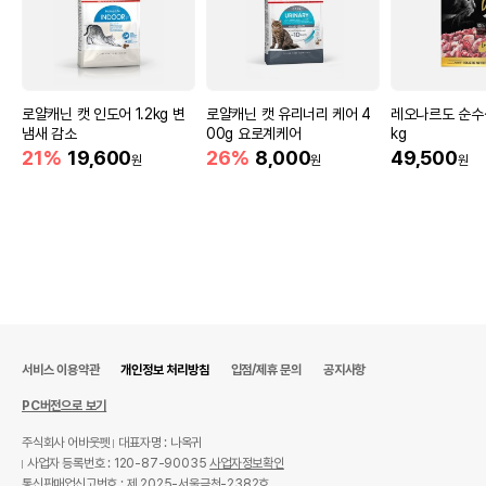
로얄캐닌 캣 인도어 1.2kg 변
로얄캐닌 캣 유리너리 케어 4
레오나르도 순수생
냄새 감소
00g 요로계케어
kg
21%
19,600
26%
8,000
49,500
원
원
원
서비스 이용약관
개인정보 처리방침
입점/제휴 문의
공지사항
PC버전으로 보기
주식회사 어바웃펫
대표자명 : 나옥귀
사업자 등록번호 : 120-87-90035
사업자정보확인
통신판매업신고번호 : 제 2025-서울금천-2382호