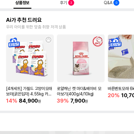
상품정보
후기
Q&A
3
0
Ai가 추천 드려요
우리 아이를 위한 맞춤 취향 저격 상품
[4개세트] 가필드 고양이모래
로얄캐닌 캣 마더&베이비 모
바른벤토모래 6
보라(굵은입자) 4.55kg 카사
아보기(400g/4/10kg)
20%
10,7
바모래
14%
84,900
39%
7,900
원
원