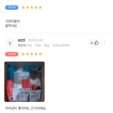
첫구매
고양이들이

잘먹어요
네코1
2025.02.12
0
코도리
(수컷)
10살
9kg
코리안쇼트헤어
재구매
우리냥이 좋아하는 간식이에요.