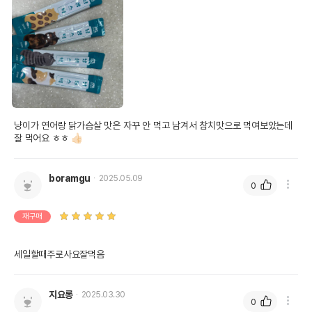
냥이가 연어랑 닭가슴살 맛은 자꾸 안 먹고 남겨서 참치맛으로 먹여보았는데 
잘 먹어요 ㅎㅎ 👍🏻
boramgu
2025.05.09
0
재구매
세일할때주로사요잘먹음
지요롱
2025.03.30
0