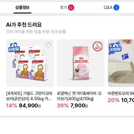
상품정보
후기
Q&A
62
0
Ai가 추천 드려요
우리 아이를 위한 맞춤 취향 저격 상품
[4개세트] 가필드 고양이모래
로얄캐닌 캣 마더&베이비 모
바른벤토모래 6
보라(굵은입자) 4.55kg 카사
아보기(400g/4/10kg)
20%
10,7
바모래
14%
84,900
39%
7,900
원
원