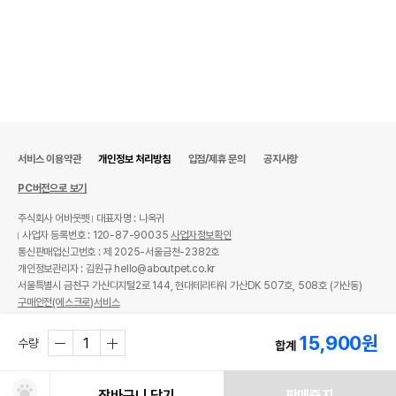
서비스 이용약관
개인정보 처리방침
입점/제휴 문의
공지사항
PC버전으로 보기
주식회사 어바웃펫
대표자명 : 나옥귀
사업자 등록번호 : 120-87-90035
사업자정보확인
통신판매업신고번호 : 제 2025-서울금천-2382호
개인정보관리자 : 김원규 hello@aboutpet.co.kr
서울특별시 금천구 가산디지털2로 144, 현대테라타워 가산DK 507호, 508호 (가산동)
구매안전(에스크로)서비스
© copyright (c) www.aboutpet.co.kr all rights reserved.
15,900
원
수량
합계
장바구니 담기
판매중지