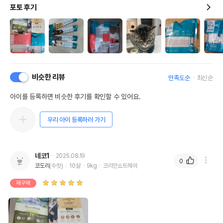
포토 후기
비슷한 리뷰
만족도순
최신순
아이를 등록하면 비슷한 후기를 확인할 수 있어요.
우리 아이 등록하러 가기
네코1
2025.08.19
0
코도리
(수컷)
10살
9kg
코리안쇼트헤어
재구매