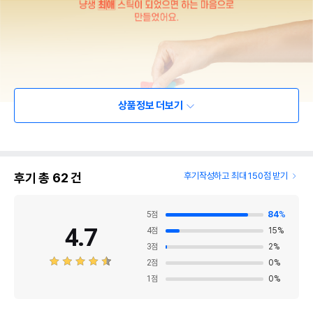
상품정보 더보기
후기 총
62
건
후기작성하고 최대 150점 받기
5
점
84
%
4.7
4
점
15
%
3
점
2
%
2
점
0
%
1
점
0
%