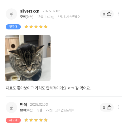
silverzxxn
2025.02.05
0
모찌
(암컷)
12살
4.1kg
브리티시쇼트헤어
첫구매
재료도 좋아보이고 가격도 합리적이에요 ㅎㅎ 잘 먹어요!
만적
2025.02.03
0
뽀야
(수컷)
3살
7kg
코리안쇼트헤어
재구매