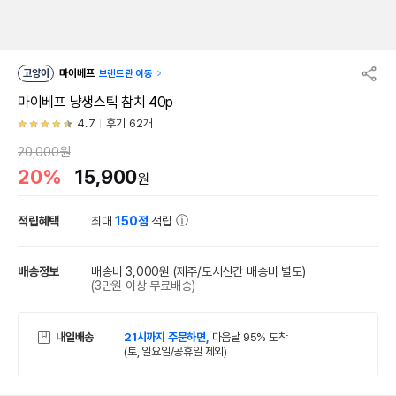
고양이
마이베프
브랜드관 이동
마이베프 냥생스틱 참치 40p
4.7
후기 62개
20,000원
20%
15,900
원
적립혜택
최대
150점
적립
배송정보
배송비 3,000원
(제주/도서산간 배송비 별도)
(3만원 이상 무료배송)
내일배송
21시까지 주문하면,
다음날 95% 도착
(토, 일요일/공휴일 제외)