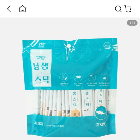
1
/
1