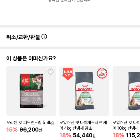
취소/교환/환불
이 상품은 어떠신가요?
오리젠 캣 피트앤트림 5.4kg
로얄캐닌 캣 다이제스티브 케
로얄캐닌 캣 다
어 4kg 변냄새 감소
어 10kg 변냄새
15%
96,200
원
18%
54,440
18%
115,
원