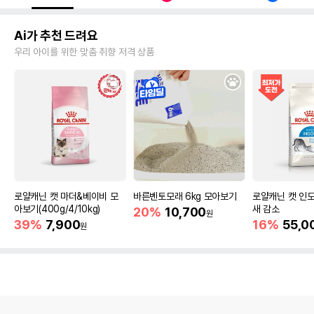
Ai가 추천 드려요
우리 아이를 위한 맞춤 취향 저격 상품
로얄캐닌 캣 마더&베이비 모
바른벤토모래 6kg 모아보기
로얄캐닌 캣 인도
아보기(400g/4/10kg)
새 감소
20%
10,700
원
39%
7,900
16%
55,0
원