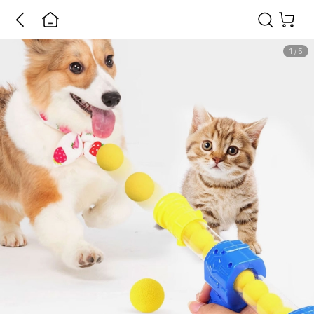
1
/
5