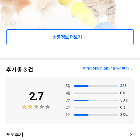
상품정보 더보기
후기 총
3
건
후기작성하고 최대 150점 받기
5
점
33
%
2.7
4
점
0
%
3
점
33
%
2
점
0
%
1
점
33
%
포토 후기