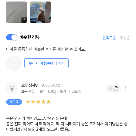
2
비슷한 리뷰
만족도순
최신순
아이를 등록하면 비슷한 후기를 확인할 수 있어요.
우리 아이 등록하러 가기
호두집사v
2023.09.02
0
호두
(수컷)
1살
1.3kg
브리티시쇼트헤어
첫구매
총은 먼지가 끼어있고...닦으면 되는데

공은 진짜 작아도 너무 작아요. 딱 다 사라지기 좋은 크기라서 아기냥들은 좋
아할거같긴해요 2,3개월 쪼그만얘들용..