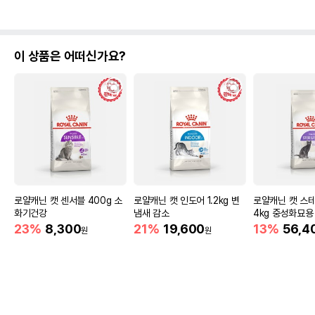
이 상품은 어떠신가요?
로얄캐닌 캣 센서블 400g 소
로얄캐닌 캣 인도어 1.2kg 변
로얄캐닌 캣 스
화기건강
냄새 감소
4kg 중성화묘용
23%
8,300
21%
19,600
13%
56,4
원
원