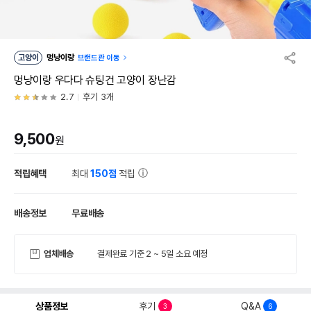
고양이
멍냥이랑
브랜드관 이동
멍냥이랑 우다다 슈팅건 고양이 장난감
2.7
후기 3개
9,500
원
적립혜택
최대
150점
적립
배송정보
무료배송
업체배송
결제완료 기준 2 ~ 5일 소요 예정
상품정보
후기
Q&A
3
6