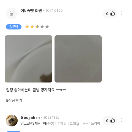
어바웃펫 회원
2024.01.25
0
첫구매
엄청 좋아하는데 금방 망가져요 ㅠㅠㅠ

#상품후기
Seojinkim
2023.11.25
0
망고스틴3세주니어
(수컷)
11개월
2.3kg
골든리트리버