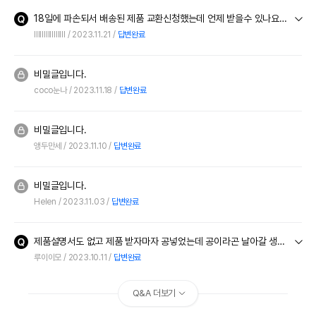
18일에 파손되서 배송된 제품 교환신청했는데 언제 받을수 있나요??ㅠㅠㅠ
IllIIlllIIIllIII
2023.11.21
답변완료
비밀글입니다.
coco눈나
2023.11.18
답변완료
비밀글입니다.
앵두만세
2023.11.10
답변완료
비밀글입니다.
Helen
2023.11.03
답변완료
제품설명서도 없고 제품 받자마자 공넣었는데 공이라곤 날아갈 생각없이그대로ㅡ뚜껑같은건 뭔지 다분리되어있고 받자마자 뒷부분 기름같은게 만져저서 물티슈로 닦았어요 이거 불량같아요
루이이모
2023.10.11
답변완료
Q&A 더보기