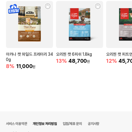
아카나 캣 와일드 프레이리 34
오리젠 캣 6피쉬 1.8kg
오리젠 캣 피트앤트
0g
13%
48,700
12%
45,7
원
8%
11,000
원
서비스 이용약관
개인정보 처리방침
입점/제휴 문의
공지사항