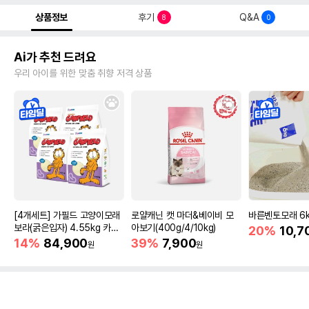
상품정보
후기
Q&A
8
0
Ai가 추천 드려요
우리 아이를 위한 맞춤 취향 저격 상품
[4개세트] 가필드 고양이모래
로얄캐닌 캣 마더&베이비 모
바른벤토모래 6
보라(굵은입자) 4.55kg 카사
아보기(400g/4/10kg)
20%
10,7
바모래
14%
84,900
39%
7,900
원
원