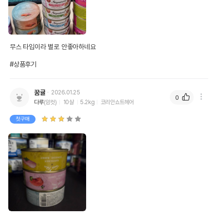
무스 타입이라 별로 안좋아하네요

#상품후기
꿈귤
2026.01.25
0
다루
(암컷)
10살
5.2kg
코리안쇼트헤어
첫구매