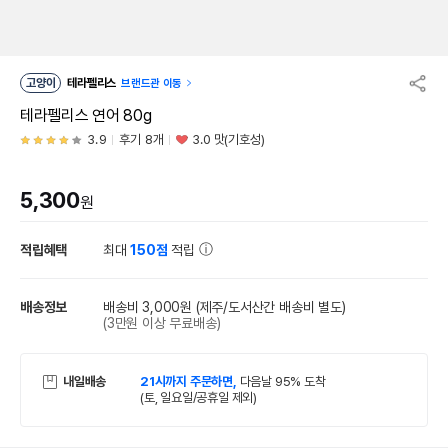
고양이
테라펠리스
브랜드관 이동
테라펠리스 연어 80g
3.9
후기 8개
3.0 맛(기호성)
5,300
원
적립혜택
최대
150점
적립
배송정보
배송비 3,000원
(제주/도서산간 배송비 별도)
(3만원 이상 무료배송)
내일배송
21시까지 주문하면,
다음날 95% 도착
(토, 일요일/공휴일 제외)