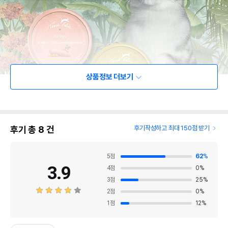
상품정보 더보기
후기 총
8
건
후기작성하고 최대 150점 받기
5
점
62
%
3.9
4
점
0
%
3
점
25
%
2
점
0
%
1
점
12
%