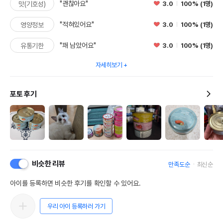
"괜찮아요"
3.0
100% (1명)
맛(기호성)
"적혀있어요"
3.0
100% (1명)
영양정보
"꽤 남았어요"
3.0
100% (1명)
유통기한
자세히보기
포토 후기
비슷한 리뷰
만족도순
최신순
아이를 등록하면 비슷한 후기를 확인할 수 있어요.
우리 아이 등록하러 가기