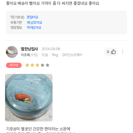
좋아요 배송이 빨라요 가격이 좀 더 싸지면 좋겠네요 좋아요
맛(기호성)
괜찮아요
유통기한
꽤 남았어요
영양정보
적혀있어요
열한냥집사
2024.08.08
0
이초복
(수컷)
12살
11kg
코리안쇼트헤어
재구매
기호성이 별로인 건강한 캔이라는 소문에 
