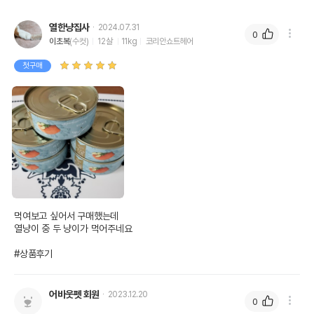
열한냥집사
2024.07.31
0
이초복
(수컷)
12살
11kg
코리안쇼트헤어
첫구매
먹여보고 싶어서 구매했는데

열냥이 중 두 냥이가 먹어주네요

#상품후기
어바웃펫 회원
2023.12.20
0