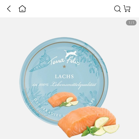
1
/
1