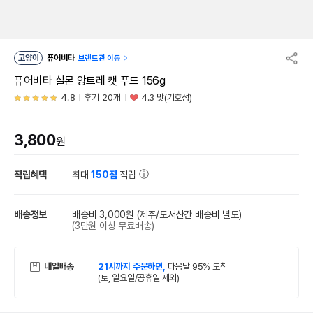
고양이
퓨어비타
브랜드관 이동
퓨어비타 살몬 앙트레 캣 푸드 156g
4.8
후기 20개
4.3 맛(기호성)
3,800
원
적립혜택
최대
150점
적립
배송정보
배송비 3,000원
(제주/도서산간 배송비 별도)
(3만원 이상 무료배송)
내일배송
21시까지 주문하면,
다음날 95% 도착
(토, 일요일/공휴일 제외)