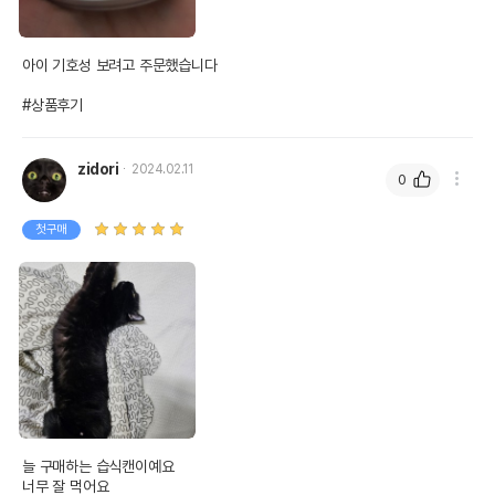
아이 기호성 보려고 주문했습니다

#상품후기
zidori
2024.02.11
0
첫구매
늘 구매하는 습식캔이예요

너무 잘 먹어요
