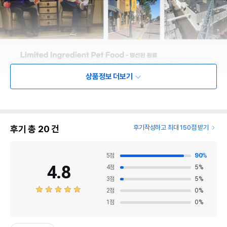
상품정보 더보기
후기 총
20
건
후기작성하고 최대 150점 받기
5
점
90
%
4.8
4
점
5
%
3
점
5
%
2
점
0
%
1
점
0
%