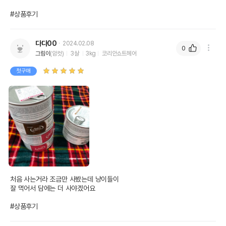
#상품후기
다다00
2024.02.08
0
그림이
(암컷)
3살
3kg
코리안쇼트헤어
첫구매
처음 사는거라 조금만 사봤는데 냥이들이

잘 먹어서 담에는 더 사야겠어요

#상품후기