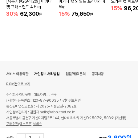
[유통기한26년12월] 아카나
아카나 캣 와일드 프레이리 4.
오리젠 캣 피트앤
캣 그래스랜드 4.5kg
5kg
법에 의한 인증,허가 등을
15%
96,2
상세페이지 참고
받았음을 확인할수 있는
30%
62,300
15%
75,650
원
원
경우 그에 대한 사항
제조국 또는 원산지
미국
제조자,수입품의 경우
TUFFY'S PET TREATS
수입자를 함께 표기
AS책임자와 전화번호
어바웃펫//1644-9601
또는 소비자상담 관련
전화번호
서비스 이용약관
개인정보 처리방침
입점/제휴 문의
공지사항
유통기한이 최소 2026.12.06이거나 그
이후인 상품이 출고됩니다.
PC버전으로 보기
유통기한
단, 상품명에 유통기한 명시된 경우, 해당
주식회사 어바웃펫
대표자명 : 나옥귀
유통기한을 따릅니다.
사업자 등록번호 : 120-87-90035
사업자정보확인
통신판매업신고번호 : 제 2025-서울금천-2382호
개인정보관리자 : 김원규 hello@aboutpet.co.kr
서울특별시 금천구 가산디지털2로 144, 현대테라타워 가산DK 507호, 508호 (가산동)
구매안전(에스크로)서비스
© copyright (c) www.aboutpet.co.kr all rights reserved.
3,800
원