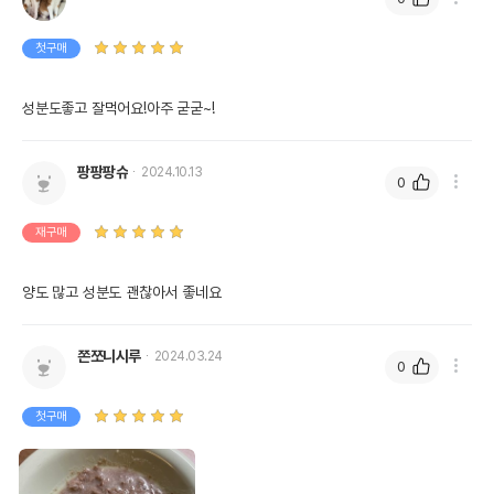
첫구매
성분도좋고 잘먹어요!아주 굳굳~!
팡팡팡슈
2024.10.13
0
재구매
양도 많고 성분도 괜찮아서 좋네요
쫀쪼니시루
2024.03.24
0
첫구매