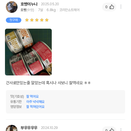
호빵이누나
2025.05.20
0
호빵
(수컷)
7살
6.8kg
코리안쇼트헤어
첫구매
건사료만있는줄 알았는데 혹시나 사보니 잘먹네요 ㅎㅎ
맛(기호성)
잘 먹어요
유통기한
아주 넉넉해요
영양정보
잘 적혀있어요
부우우우우
2024.10.29
0