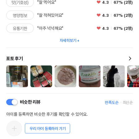
"잘 먹어요"
4.3
67% (2명)
맛(기호성)
"잘 적혀있어요"
4.3
67% (2명)
영양정보
"아주 넉넉해요"
4.3
67% (2명)
유통기한
자세히보기
포토 후기
비슷한 리뷰
만족도순
최신순
아이를 등록하면 비슷한 후기를 확인할 수 있어요.
우리 아이 등록하러 가기