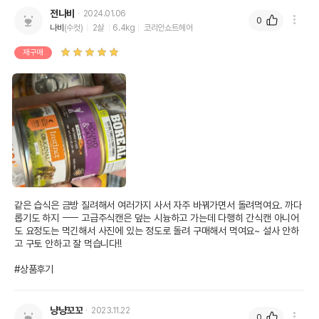
전나비
2024.01.06
0
나비
(수컷)
2살
6.4kg
코리안쇼트헤어
재구매
같은 습식은 금방 질려해서 여러가지 사서 자주 바꿔가면서 돌려먹여요. 까다
롭기도 하지 ㅡㅡ 고급주식캔은 덮는 시늉하고 가는데 다행히 간식캔 아니어
도 요정도는 먹긴해서 사진에 있는 정도로 돌려 구매해서 먹여요~ 설사 안하
고 구토 안하고 잘 먹습니다!!

#상품후기
냥냥꼬꼬
2023.11.22
0