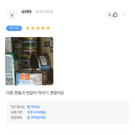
사차아
2025.08.19
0
첫구매
다른 캔들과 번갈아 먹이기 괜찮아요
맛(기호성)
잘 먹어요
유통기한
아주 넉넉해요
영양정보
잘 적혀있어요