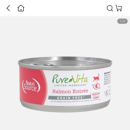
1
/
2