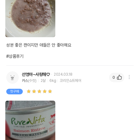
성분 좋은 캔이지만 애들은 안 좋아해요

#상품후기
선영아~사랑해♡
2024.03.18
0
카스
(수컷)
2살
6kg
코리안쇼트헤어
첫구매