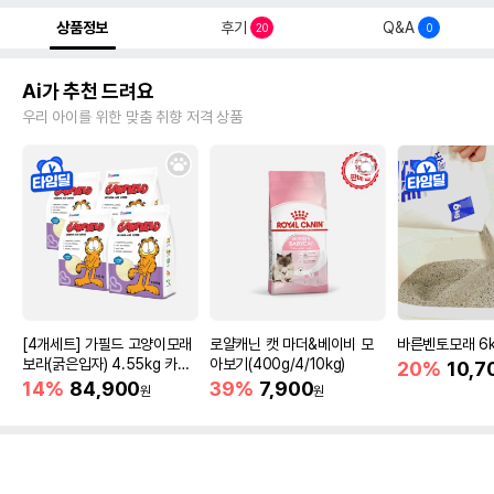
상품정보
후기
Q&A
20
0
Ai가 추천 드려요
우리 아이를 위한 맞춤 취향 저격 상품
[4개세트] 가필드 고양이모래
로얄캐닌 캣 마더&베이비 모
바른벤토모래 6
보라(굵은입자) 4.55kg 카사
아보기(400g/4/10kg)
20%
10,7
바모래
14%
84,900
39%
7,900
원
원