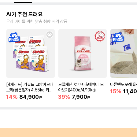
Ai가 추천 드려요
우리 아이를 위한 맞춤 취향 저격 상품
[4개세트] 가필드 고양이모래
로얄캐닌 캣 마더&베이비 모
바른벤토모래 6
보라(굵은입자) 4.55kg 카사
아보기(400g/4/10kg)
15%
11,4
바모래
14%
84,900
39%
7,900
원
원