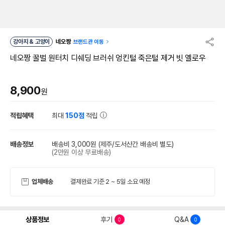
강아지 & 고양이
네오짱
브랜드관 이동
네오짱 꿀벌 원터치 디쉐딩 브러쉬 엉킨털 죽은털 제거 빗 옐로우
8,900
원
적립혜택
최대
150점
적립
배송정보
배송비 3,000원
(제주/도서산간 배송비 별도)
(2만원 이상 무료배송)
업체배송
결제완료 기준 2 ~ 5일 소요 예정
상품정보
후기
Q&A
0
0