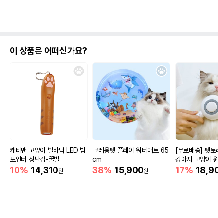
이 상품은 어떠신가요?
캐티맨 고양이 발바닥 LED 빔
크레용펫 플레이 워터매트 65
[무료배송] 펫토
포인터 장난감-꿀벌
cm
강아지 고양이 원
러쉬
10%
14,310
38%
15,900
17%
18,9
원
원