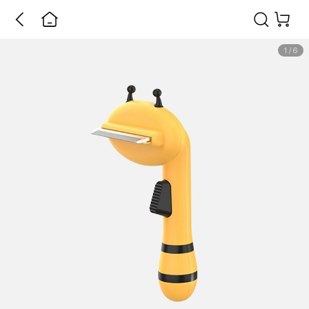
1
/
6