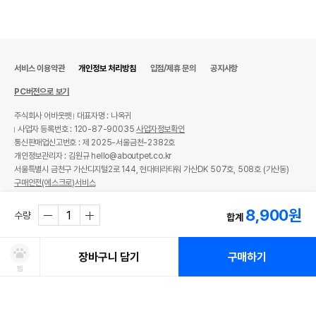
서비스 이용약관
개인정보 처리방침
입점/제휴 문의
공지사항
PC버전으로 보기
주식회사 어바웃펫
대표자명 : 나옥귀
사업자 등록번호 : 120-87-90035
사업자정보확인
통신판매업신고번호 : 제 2025-서울금천-2382호
개인정보관리자 : 김원규 hello@aboutpet.co.kr
서울특별시 금천구 가산디지털2로 144, 현대테라타워 가산DK 507호, 508호 (가산동)
구매안전(에스크로)서비스
© copyright (c) www.aboutpet.co.kr all rights reserved.
8,900
원
수량
합계
장바구니 담기
구매하기
찜
처방사료 주문 시 확인해주세요!
쿠폰보기
적립혜택
취소/ 교환/ 환불
유통기한 임박 상품
최저가 도전 상품
AI검색
AI검색