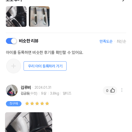
비슷한 리뷰
만족도순
최신순
아이를 등록하면 비슷한 후기를 확인할 수 있어요.
우리 아이 등록하러 가기
김루비
2024.01.31
0
김금동
(수컷)
9살
3.8kg
말티즈
첫구매