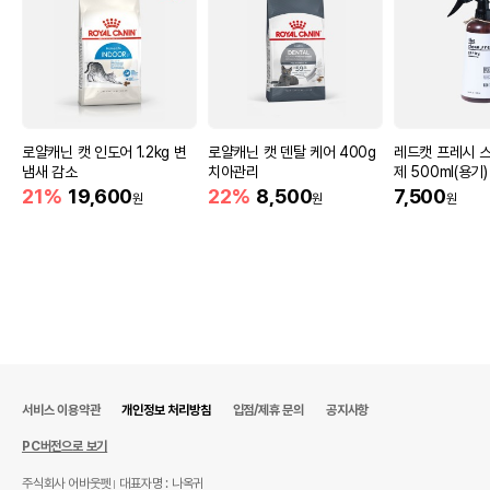
이후인 상품이 출고됩니다.
유통기한
단, 상품명에 유통기한 명시된 경우, 해당
유통기한을 따릅니다.
로얄캐닌 캣 인도어 1.2kg 변
로얄캐닌 캣 덴탈 케어 400g
레드캣 프레시 
냄새 감소
치아관리
제 500ml(용기)
21%
19,600
22%
8,500
7,500
원
원
원
서비스 이용약관
개인정보 처리방침
입점/제휴 문의
공지사항
PC버전으로 보기
주식회사 어바웃펫
대표자명 : 나옥귀