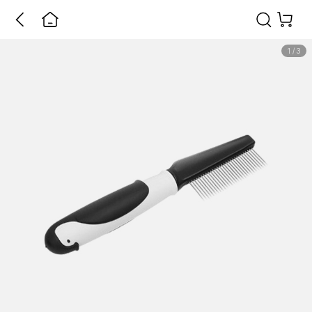
1
/
3