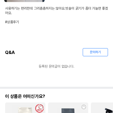
사용하기는 편리한데 그리촘촘하지는 않아요.빗솔이 굵기가 좀더 가늘면 좋겠
어요.

#상품후기
상품 필수 정보
네오짱 눈꼽빗&참빗 브러쉬 가는털 눈꼽털
품명 및 모델명
제거 빗 블랙
Q&A
법에 의한 인증,허가 등을
문의하기
상품상세설명 참조
받았음을 확인할수 있는
경우 그에 대한 사항
등록된 문의글이 없습니다.
제조국 또는 원산지
중국
제조자,수입품의 경우
네오트레이딩
수입자를 함께 표기
AS책임자와 전화번호
이 상품은 어떠신가요?
어바웃펫 // 1644-9601
또는 소비자상담 관련
전화번호
유통기한이 최소 2026.12.03이거나 그