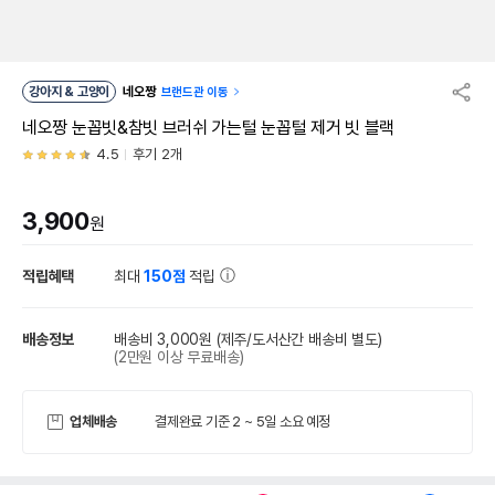
강아지 & 고양이
네오짱
브랜드관 이동
네오짱 눈꼽빗&참빗 브러쉬 가는털 눈꼽털 제거 빗 블랙
4.5
후기 2개
3,900
원
적립혜택
최대
150점
적립
배송정보
배송비 3,000원
(제주/도서산간 배송비 별도)
(2만원 이상 무료배송)
업체배송
결제완료 기준 2 ~ 5일 소요 예정