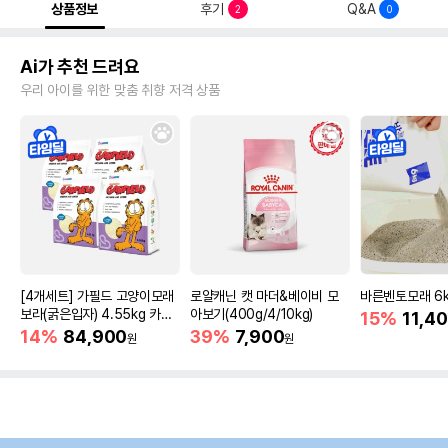
상품정보
후기
Q&A
2
0
Ai가 추천 드려요
우리 아이를 위한 맞춤 취향 저격 상품
[4개세트] 가필드 고양이모래
로얄캐닌 캣 마더&베이비 모
바른벤토모래 6
보라(굵은입자) 4.55kg 카사
아보기(400g/4/10kg)
15%
11,4
바모래
14%
84,900
39%
7,900
원
원