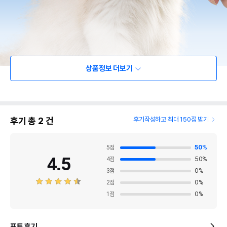
상품정보 더보기
후기 총
2
건
후기작성하고 최대 150점 받기
5
점
50
%
4.5
4
점
50
%
3
점
0
%
2
점
0
%
1
점
0
%
포토 후기