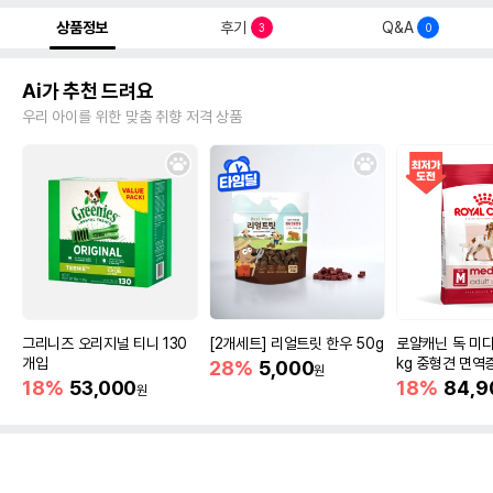
상품정보
후기
Q&A
3
0
Ai가 추천 드려요
우리 아이를 위한 맞춤 취향 저격 상품
그리니즈 오리지널 티니 130
[2개세트] 리얼트릿 한우 50g
로얄캐닌 독 미디
개입
kg 중형견 면역
28%
5,000
원
18%
53,000
18%
84,9
원