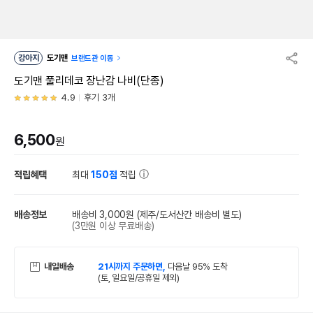
강아지
도기맨
브랜드관 이동
도기맨 풀리데코 장난감 나비(단종)
4.9
후기 3개
6,500
원
적립혜택
최대
150점
적립
배송정보
배송비 3,000원
(제주/도서산간 배송비 별도)
(3만원 이상 무료배송)
내일배송
21시까지 주문하면,
다음날 95% 도착
(토, 일요일/공휴일 제외)