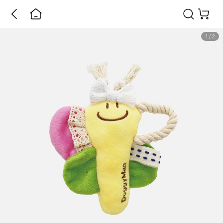
1
/
2