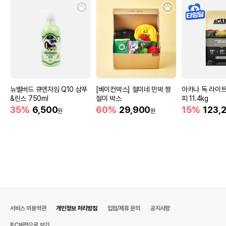
뉴벨버드 큐엔자임 Q10 샴푸
[베이컨박스] 절미네 민박 짱
아카나 독 라이
&린스 750ml
절미 박스
피 11.4kg
35%
6,500
60%
29,900
15%
123,
원
원
서비스 이용약관
개인정보 처리방침
입점/제휴 문의
공지사항
PC버전으로 보기