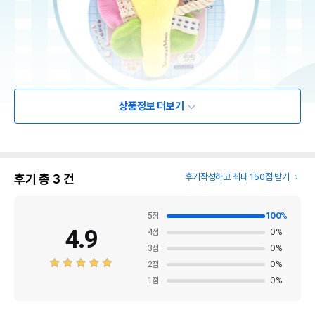
상품정보 더보기
후기 총
3
건
후기작성하고 최대 150점 받기
5
점
100
%
4.9
4
점
0
%
3
점
0
%
2
점
0
%
1
점
0
%