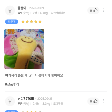
율뭉이
2023.08.21
0
율무
(수컷)
7살
4.4kg
요크셔테리어
첫구매
여기저기 뜯을 게 많아서 강아지가 좋아해요

#상품후기
버디77985
2025.09.21
0
푸름
(암컷)
9개월
3.3kg
토이푸들