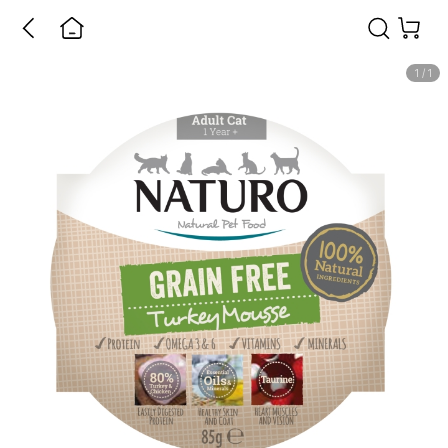
1
/
1