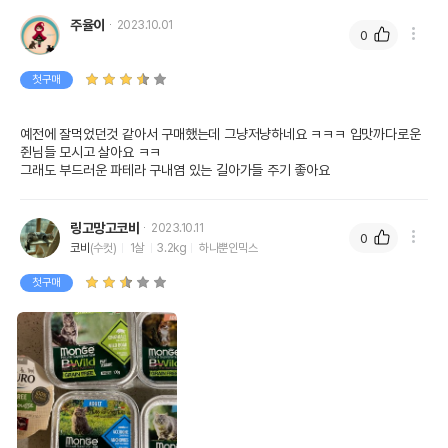
주율이
2023.10.01
0
첫구매
예전에 잘먹었던것 같아서 구매했는데 그냥저냥하네요 ㅋㅋㅋ 입맛까다로운 
쥔님들 모시고 살아요 ㅋㅋ 

그래도 부드러운 파테라 구내염 있는 길아가들 주기 좋아요
링고망고코비
2023.10.11
0
코비
(수컷)
1살
3.2kg
하나뿐인믹스
첫구매