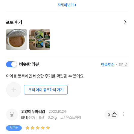
자세히보기
포토 후기
비슷한 리뷰
만족도순
최신순
아이를 등록하면 비슷한 후기를 확인할 수 있어요.
우리 아이 등록하러 가기
고양이두마리임
2023.10.24
0
쁘니
(수컷)
6살
6.2kg
코리안쇼트헤어
첫구매