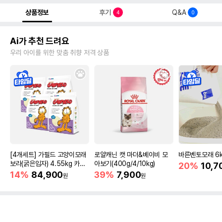
상품정보
후기
Q&A
4
0
Ai가 추천 드려요
우리 아이를 위한 맞춤 취향 저격 상품
[4개세트] 가필드 고양이모래
로얄캐닌 캣 마더&베이비 모
바른벤토모래 6
보라(굵은입자) 4.55kg 카사
아보기(400g/4/10kg)
20%
10,7
바모래
14%
84,900
39%
7,900
원
원