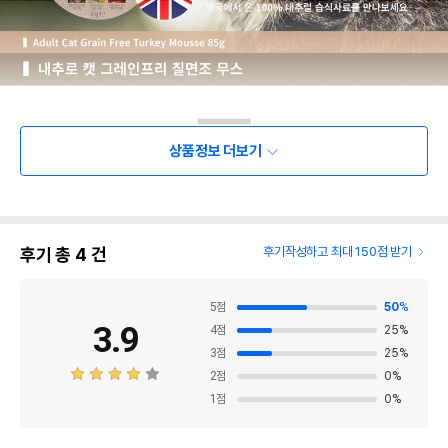
상품정보 더보기
후기 총
4
건
후기작성하고 최대 150점 받기
5
점
50
%
3.9
4
점
25
%
3
점
25
%
2
점
0
%
1
점
0
%