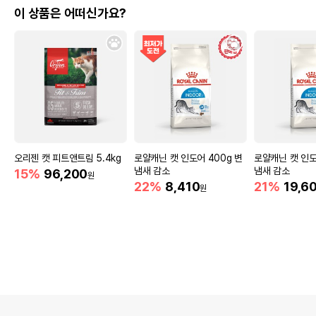
이 상품은 어떠신가요?
오리젠 캣 피트앤트림 5.4kg
로얄캐닌 캣 인도어 400g 변
로얄캐닌 캣 인도어
냄새 감소
냄새 감소
15%
96,200
원
22%
8,410
21%
19,6
원