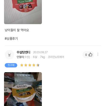
냥이들이 잘 먹어요

#상품후기
무설탕캔디
2023.08.27
0
인절미
(수컷)
6살
7kg
코리안쇼트헤어
첫구매