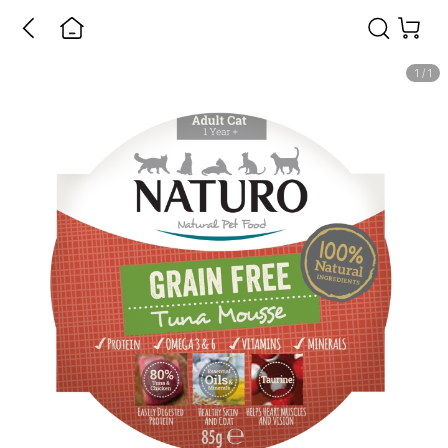
1
/
1