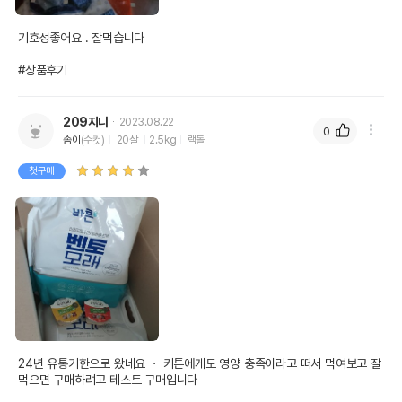
기호성좋어요 . 잘먹습니다

#상품후기
209지니
2023.08.22
0
솜이
(수컷)
20살
2.5kg
랙돌
첫구매
24년 유통기한으로 왔네요 ㆍ 키튼에게도 영양 충족이라고 떠서 먹여보고 잘 
먹으면 구매하려고 테스트 구매입니다
