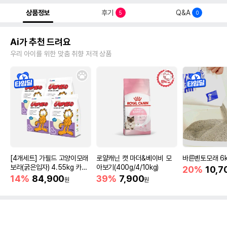
상품정보
후기
Q&A
5
0
Ai가 추천 드려요
우리 아이를 위한 맞춤 취향 저격 상품
[4개세트] 가필드 고양이모래
로얄캐닌 캣 마더&베이비 모
바른벤토모래 6
보라(굵은입자) 4.55kg 카사
아보기(400g/4/10kg)
20%
10,7
바모래
14%
84,900
39%
7,900
원
원