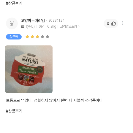
#상품후기
고양이두마리임
2023.11.24
0
쁘니
(수컷)
6살
6.2kg
코리안쇼트헤어
첫구매
보통으로 먹었다. 정확하지 않아서 한번 더 사볼까 생각중이다

#상품후기