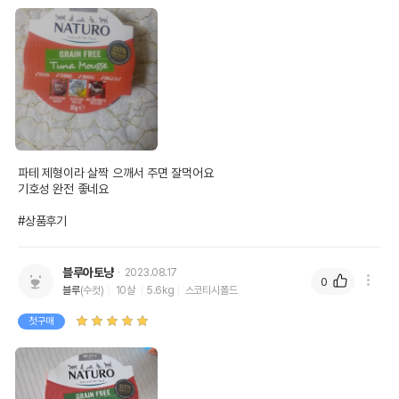
파테 제형이라 살짝 으깨서 주면 잘먹어요

기호성 완전 좋네요 

#상품후기
블루아토냥
2023.08.17
0
블루
(수컷)
10살
5.6kg
스코티시폴드
첫구매