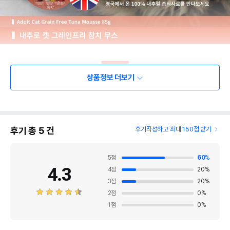
상품정보 더보기
후기 총
5
건
후기작성하고 최대 150점 받기
5
점
60
%
4.3
4
점
20
%
3
점
20
%
2
점
0
%
1
점
0
%