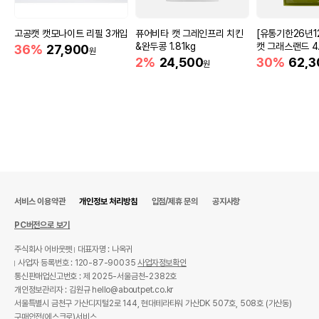
법에 의한 인증,허가 등을
상품상세설명 참조
받았음을 확인할수 있는
고공캣 캣모나이트 리필 3개입
퓨어비타 캣 그레인프리 치킨
[유통기한26년1
경우 그에 대한 사항
&완두콩 1.81kg
캣 그래스랜드 4.
36%
27,900
원
2%
24,500
30%
62,3
원
제조국 또는 원산지
영국
제조자,수입품의 경우
내추로펫푸드
수입자를 함께 표기
AS책임자와 전화번호
어바웃펫 // 1644-9601
또는 소비자상담 관련
전화번호
유통기한이 최소 2026.12.06이거나 그
이후인 상품이 출고됩니다.
서비스 이용약관
개인정보 처리방침
입점/제휴 문의
공지사항
유통기한
단, 상품명에 유통기한 명시된 경우, 해당
유통기한을 따릅니다.
PC버전으로 보기
주식회사 어바웃펫
대표자명 : 나옥귀
사업자 등록번호 : 120-87-90035
사업자정보확인
통신판매업신고번호 : 제 2025-서울금천-2382호
개인정보관리자 : 김원규 hello@aboutpet.co.kr
서울특별시 금천구 가산디지털2로 144, 현대테라타워 가산DK 507호, 508호 (가산동)
구매안전(에스크로)서비스