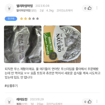
엘리하양까망
2023.10.08
0
엘리하양까망
(암컷)
2살
4.3kg
코리안쇼트헤어
첫구매
되직한 무스 제형이에요. 울 애기들이 연어맛 무스타입을 좋아해서 주문해봤
는데 안 먹어요 ㅠㅠ 요즘 트릿과 츄르만 먹어서 새로운 습식을 계속 시도하고 
있는데 입도 안 댑니다

#상품후기
레이모친
2023.10.29
0
복희
(수컷)
1살
35kg
코리안쇼트헤어