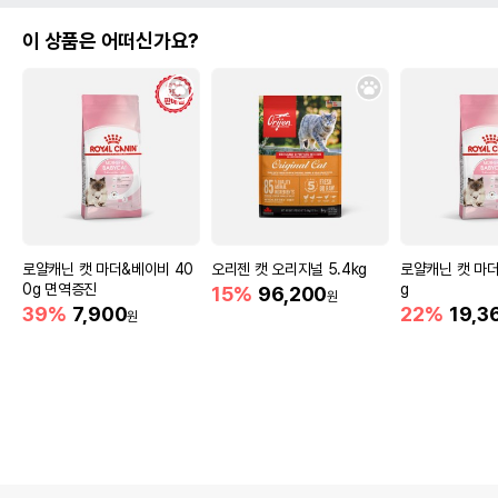
이 상품은 어떠신가요?
로얄캐닌 캣 마더&베이비 40
오리젠 캣 오리지널 5.4kg
로얄캐닌 캣 마더
0g 면역증진
g
15%
96,200
원
39%
7,900
22%
19,3
원