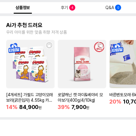
상품정보
후기
Q&A
4
0
Ai가 추천 드려요
우리 아이를 위한 맞춤 취향 저격 상품
[4개세트] 가필드 고양이모래
로얄캐닌 캣 마더&베이비 모
바른벤토모래 6
보라(굵은입자) 4.55kg 카사
아보기(400g/4/10kg)
20%
10,7
바모래
14%
84,900
39%
7,900
원
원