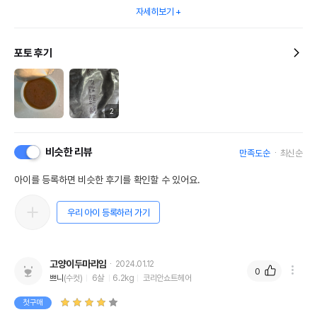
자세히보기
포토 후기
2
비슷한 리뷰
만족도순
최신순
아이를 등록하면 비슷한 후기를 확인할 수 있어요.
우리 아이 등록하러 가기
고양이두마리임
2024.01.12
0
쁘니
(수컷)
6살
6.2kg
코리안쇼트헤어
첫구매