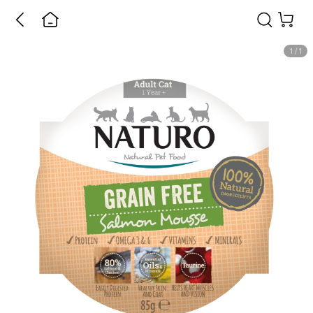
1
/
1