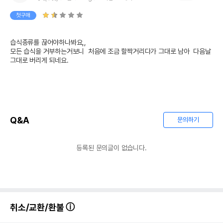
첫구매
습식종류를 끊어야하나봐요,,

모든 습식을 거부하는거보니  처음에 조금 할짝거리다가 그대로 남아  다음날 
그대로 버리게 되네요.
Q&A
문의하기
등록된 문의글이 없습니다.
취소/교환/환불