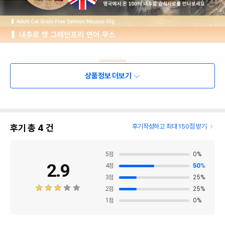
상품정보 더보기
후기 총
4
건
후기작성하고 최대 150점 받기
5
점
0
%
2.9
4
점
50
%
3
점
25
%
2
점
25
%
1
점
0
%