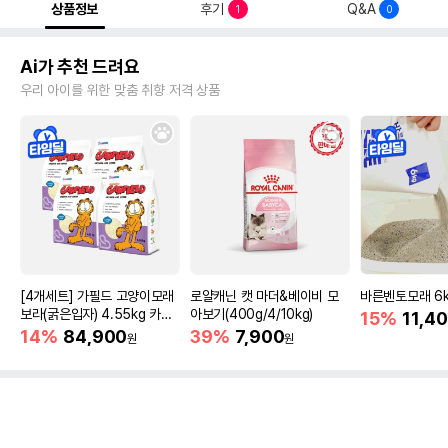
상품정보
후기
Q&A
1
0
Ai가 추천 드려요
우리 아이를 위한 맞춤 취향 저격 상품
[4개세트] 가필드 고양이모래
로얄캐닌 캣 마더&베이비 모
바른벤토모래 6
보라(굵은입자) 4.55kg 카사
아보기(400g/4/10kg)
15%
11,4
바모래
14%
84,900
39%
7,900
원
원