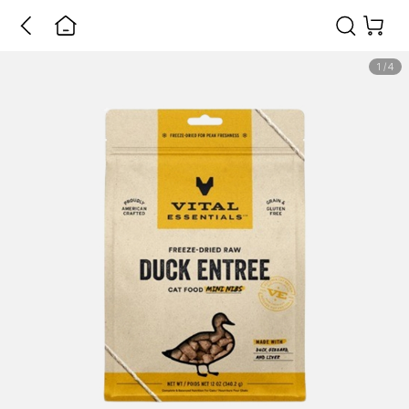
1
/
4