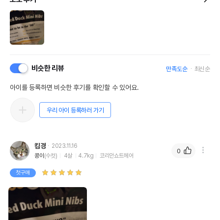
비슷한 리뷰
만족도순
최신순
아이를 등록하면 비슷한 후기를 확인할 수 있어요.
우리 아이 등록하러 가기
킴경
2023.11.16
0
콩이
(수컷)
4살
4.7kg
코리안쇼트헤어
첫구매