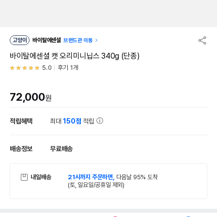
고양이
바이탈에센셜
브랜드관 이동
바이탈에센셜 캣 오리미니닙스 340g (단종)
5.0
후기 1개
72,000
원
적립혜택
최대
150점
적립
배송정보
무료배송
내일배송
21시까지 주문하면,
다음날 95% 도착
(토, 일요일/공휴일 제외)