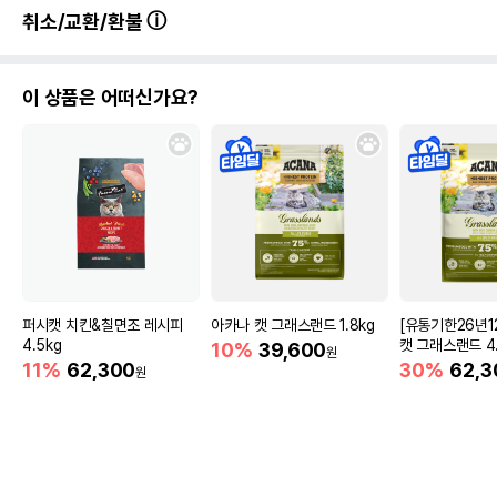
취소/교환/환불
이 상품은 어떠신가요?
퍼시캣 치킨&칠면조 레시피
아카나 캣 그래스랜드 1.8kg
[유통기한26년1
4.5kg
캣 그래스랜드 4.
10%
39,600
원
11%
62,300
30%
62,3
원