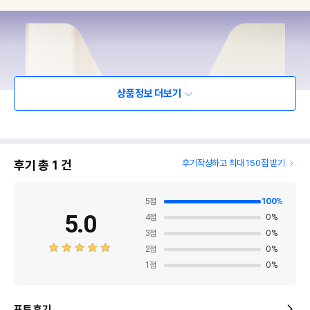
상품정보 더보기
후기 총
1
건
후기작성하고 최대 150점 받기
5
점
100
%
5.0
4
점
0
%
3
점
0
%
2
점
0
%
1
점
0
%
포토 후기