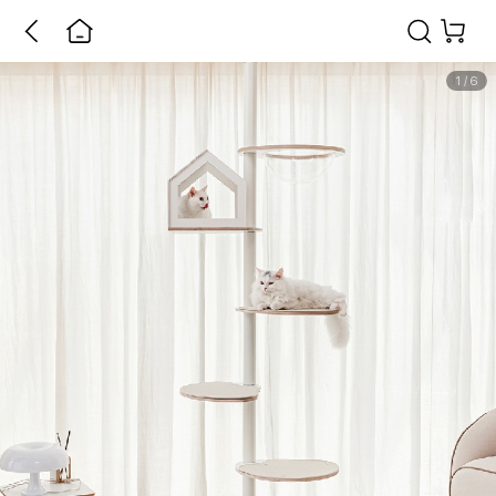
1
/
6