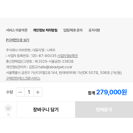
서비스 이용약관
개인정보 처리방침
입점/제휴 문의
공지사항
PC버전으로 보기
주식회사 어바웃펫
대표자명 : 나옥귀
사업자 등록번호 : 120-87-90035
사업자정보확인
통신판매업신고번호 : 제 2025-서울금천-2382호
개인정보관리자 : 김원규 hello@aboutpet.co.kr
서울특별시 금천구 가산디지털2로 144, 현대테라타워 가산DK 507호, 508호 (가산동)
구매안전(에스크로)서비스
© copyright (c) www.aboutpet.co.kr all rights reserved.
279,000
원
수량
합계
장바구니 담기
판매중지
찜
처방사료 주문 시 확인해주세요!
쿠폰보기
적립혜택
취소/ 교환/ 환불
유통기한 임박 상품
최저가 도전 상품
AI검색
AI검색