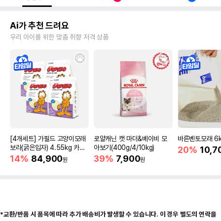
Ai가 추천 드려요
우리 아이를 위한 맞춤 취향 저격 상품
[4개세트] 가필드 고양이모래
로얄캐닌 캣 마더&베이비 모
바른벤토모래 6
보라(굵은입자) 4.55kg 카사
아보기(400g/4/10kg)
20%
10,7
바모래
14%
84,900
39%
7,900
원
원
*교환/반품 시 품목에 따라 추가 배송비가 발생할 수 있습니다. 이 경우 별도의 연락을