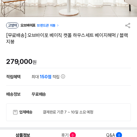
고양이
오브바이포
브랜드관 이동
[무료배송] 오브바이포 베이직 캣폴 하우스세트 베이지해먹 / 블랙
지붕
279,000
원
적립혜택
최대
150점
적립
배송정보
무료배송
업체배송
결제완료 기준 7 ~ 10일 소요 예정
상품정보
후기
Q&A
0
0