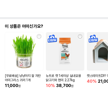
이 상품은 어떠신가요?
[무료배송] 냥냥아지 잘 자란
뉴트로 캣 1세이상 실내묘용
캣스테이트DIY
야미그라스 귀리 1개
닭고기와 현미 2.27kg
40%
21,0
11,000
10%
38,700
원
원