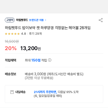
고양이
하림펫푸드
브랜드관 이동
하림펫푸드 밥이보약 캣 하루양갱 걱정없는 헤어볼 28개입
4.8
후기 29개
16,500원
20%
13,200
원
적립혜택
최대
150점
적립
배송정보
배송비 3,000원
(제주/도서산간 배송비 별도)
(3만원 이상 무료배송)
내일배송
21시까지 주문하면,
다음날 95% 도착
(토, 일요일/공휴일 제외)