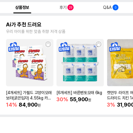
상품정보
후기
Q&A
29
0
Ai가 추천 드려요
우리 아이를 위한 맞춤 취향 저격 상품
[4개세트] 가필드 고양이모래
[6개세트] 바른벤토모래 6kg
캣만두 라이프 
보라(굵은입자) 4.55kg 카사
드라이드 치킨 1
30%
55,900
원
바모래
14%
84,900
3%
31,90
원