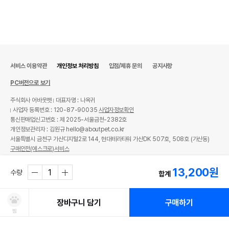
서비스 이용약관
개인정보 처리방침
입점/제휴 문의
공지사항
PC버전으로 보기
주식회사 어바웃펫
대표자명 : 나옥귀
사업자 등록번호 : 120-87-90035
사업자정보확인
통신판매업신고번호 : 제 2025-서울금천-2382호
개인정보관리자 : 김원규 hello@aboutpet.co.kr
서울특별시 금천구 가산디지털2로 144, 현대테라타워 가산DK 507호, 508호 (가산동)
구매안전(에스크로)서비스
© copyright (c) www.aboutpet.co.kr all rights reserved.
13,200
원
수량
합계
장바구니 담기
구매하기
찜