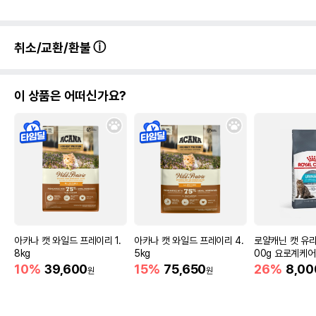
취소/교환/환불
이 상품은 어떠신가요?
아카나 캣 와일드 프레이리 1.
아카나 캣 와일드 프레이리 4.
로얄캐닌 캣 유리
8kg
5kg
00g 요로계케어
10%
39,600
15%
75,650
26%
8,00
원
원