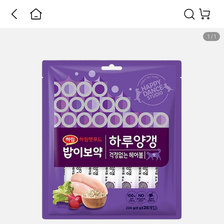
1
/
1