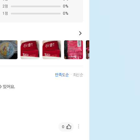
2
점
0
%
1
점
0
%
5
만족도순
최신순
 있어요.
0