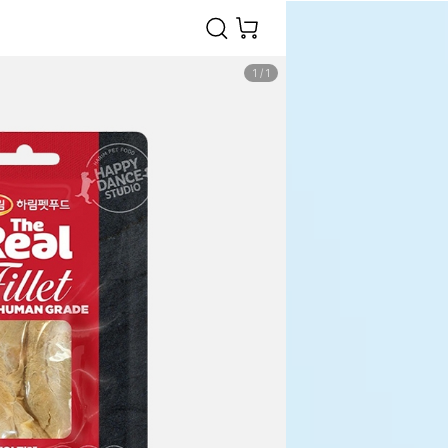
1
/
1