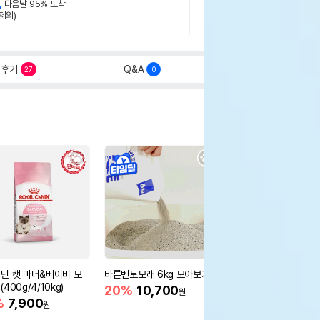
,
다음날 95% 도착
제외)
후기
Q&A
27
0
닌 캣 마더&베이비 모
바른벤토모래 6kg 모아보기
로얄캐닌 캣 인도어 4k
400g/4/10kg)
새 감소
20%
10,700
원
%
7,900
16%
55,000
원
원