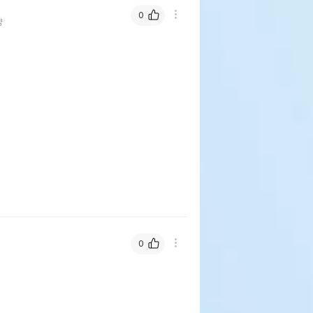
0
샴
0