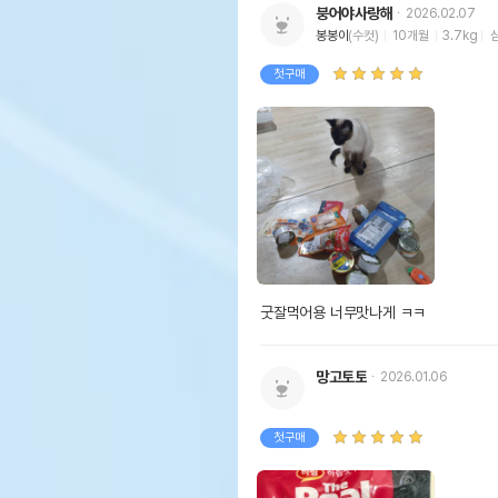
붕어야사랑해
2026.02.07
봉봉이
(수컷)
10개월
3.7kg
첫구매
굿잘먹어용 너무맛나게 ㅋㅋ
망고토토
2026.01.06
첫구매