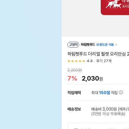
고양이
하림펫푸드
브랜드관 이동
하림펫푸드 더리얼 필렛 오리안심 2
4.8
후기 27개
2,200원
7%
2,030
원
적립혜택
최대
150점
적립
배송정보
배송비 3,000원
(제주/
(3만원 이상 무료배송)