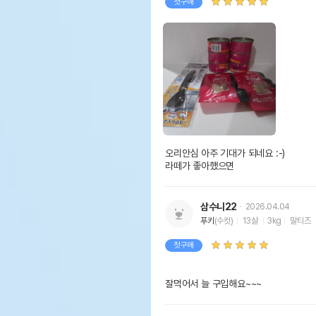
첫구매
오리안심 아주 기대가 되네요 :-)

라떼가 좋아했으면
삼수니22
2026.04.04
푸키
(수컷)
13살
3kg
말티즈
첫구매
잘먹어서 늘 구입해요~~~