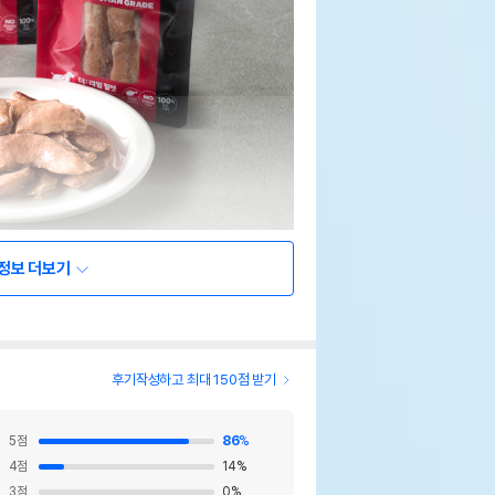
정보 더보기
후기작성하고 최대 150점 받기
5
점
86
%
4
점
14
%
3
점
0
%