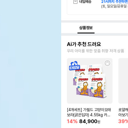
내일배송
21시까지 주문하면
(토, 일요일/공휴일 
상품정보
Ai가 추천 드려요
우리 아이를 위한 맞춤 취향 저격 상품
[4개세트] 가필드 고양이모래
로얄캐
보라(굵은입자) 4.55kg 카사
아보기(
바모래
14%
84,900
39
원