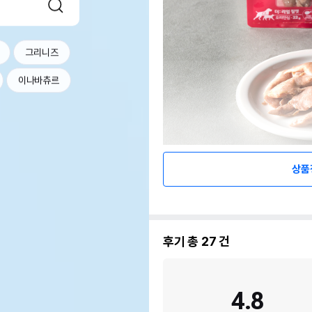
그리니즈
이나바츄르
상품
후기 총
27
건
4.8