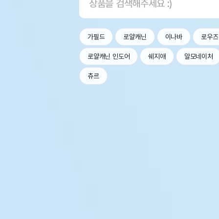
가필드
로얄캐닌
이나바
로우즈
로얄캐닌 인도어
쉐지애
알모네이처
츄르