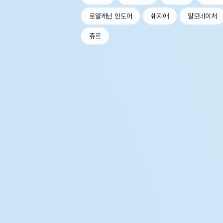
로얄캐닌 인도어
쉐지애
알모네이처
츄르