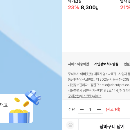
화기건강
냄새 
23%
8,300
21
원
서비스 이용약관
개인정보 처리방침
입점
주식회사 어바웃펫
대표자명 : 나옥귀
사업자 등
통신판매업신고번호 : 제 2025-서울금천-238
개인정보관리자 : 김원규 hello@aboutpet.co.
서울특별시 금천구 가산디지털2로 144, 현대테라
구매안전(에스크로)서비스
© copyright (c) www.aboutpet.co.kr all r
하고
(재고 1개)
수량
장바구니 담기