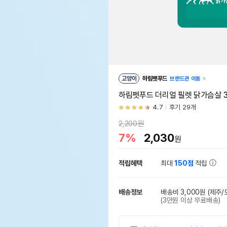
고양이
하림펫푸드
브랜드관 이동
하림펫푸드 더리얼 필렛 닭가슴살 3
4.7
후기 29개
2,200원
7%
2,030
원
적립혜택
최대
150점
적립
배송정보
배송비 3,000원
(제주/
(3만원 이상 무료배송)