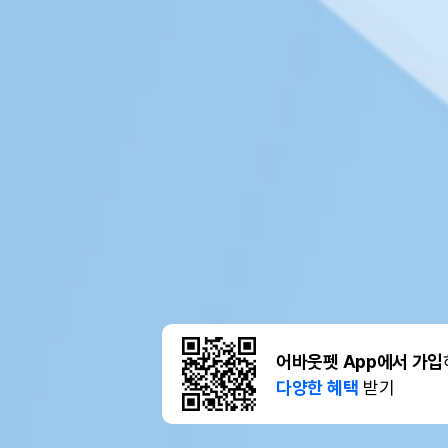
어바웃펫 App에서 가입
다양한 혜택
받기