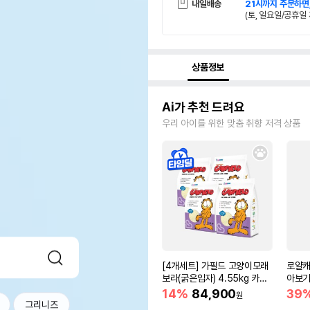
내일배송
21시까지 주문하면
(토, 일요일/공휴일 
상품정보
Ai가 추천 드려요
우리 아이를 위한 맞춤 취향 저격 상품
[4개세트] 가필드 고양이모래
로얄캐
보라(굵은입자) 4.55kg 카사
아보기(
바모래
14%
84,900
39
원
그리니즈