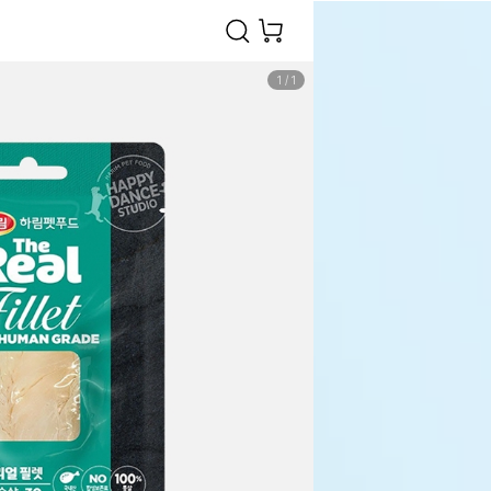
1
/
1