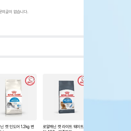
문의글이 없습니다.
 캣 인도어 1.2kg 변
로얄캐닌 캣 라이트 웨이트 케
펫모닝 봉춤추는 고양이