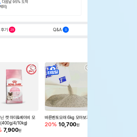
,
다음날 95% 도착
제외)
후기
Q&A
29
0
닌 캣 마더&베이비 모
바른벤토모래 6kg 모아보기
로얄캐닌 캣 인도어 4k
400g/4/10kg)
새 감소
20%
10,700
원
%
7,900
16%
55,000
원
원