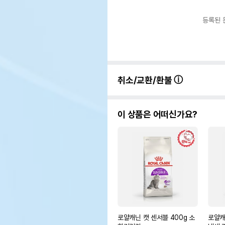
등록된 
취소/교환/환불
이 상품은 어떠신가요?
로얄캐닌 캣 센서블 400g 소
로얄캐닌