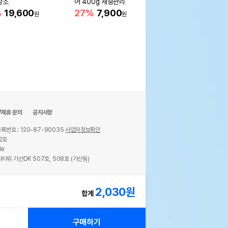
감소
어 400g 체중관리
따비 막대
%
19,600
27%
7,900
25%
1,500
원
원
원
/제휴 문의
공지사항
록번호 : 120-87-90035
사업자정보확인
2호
kr
타워 가산DK 507호, 508호 (가산동)
ights reserved.
2,030
원
합계
구매하기