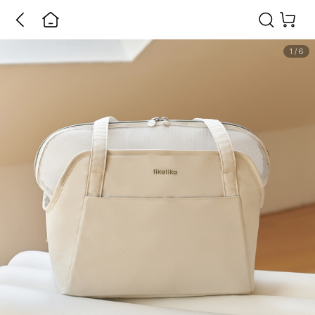
1
/
6