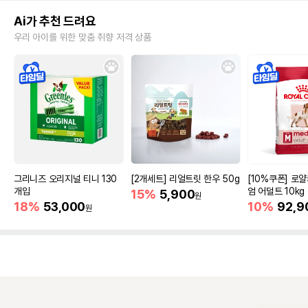
Ai가 추천 드려요
우리 아이를 위한 맞춤 취향 저격 상품
그리니즈 오리지널 티니 130
[2개세트] 리얼트릿 한우 50g
[10%쿠폰] 로
개입
엄 어덜트 10kg
15%
5,900
원
증진
18%
53,000
10%
92,9
원