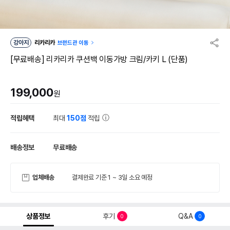
강아지
리카리카
브랜드관 이동
[무료배송] 리카리카 쿠션백 이동가방 크림/카키 L (단품)
199,000
원
적립혜택
최대
150점
적립
배송정보
무료배송
업체배송
결제완료 기준 1 ~ 3일 소요 예정
상품정보
후기
Q&A
0
0