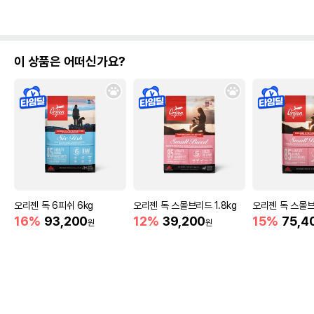
이 상품은 어떠신가요?
오리젠 독 6피쉬 6kg
오리젠 독 스몰브리드 1.8kg
오리젠 독 스몰브
16%
93,200
12%
39,200
15%
75,4
원
원